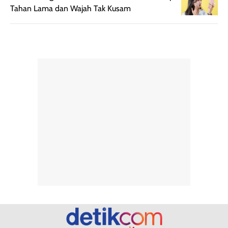
berat. Perlu
ini berfokus pada
Tahan Lama dan Wajah Tak Kusam
diingat bahwa
kesan awal
ketahanan aroma
penggunaan.
dapat berbeda
Penilaian
pada setiap orang,
mengenai
tergantung jenis
performa dalam
rambut, aktivitas,
jangka panjang,
dan kondisi
seperti
lingkungan.
kenyamanan
Namun, dari
setelah
pengalaman
pemakaian rutin
penggunaan
atau
hingga repurchase
kecocokannya
beberapa kali,
pada berbagai
performanya
kondisi kulit,
terasa cukup
masih
konsisten untuk
memerlukan
penggunaan
penggunaan lebih
sehari-hari.
lanjut.