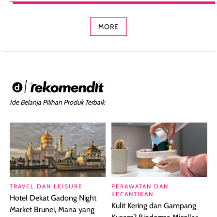
Concealer 2-in-1
Cokelat
Bibir Plumpy
MORE
Ide Belanja Pilihan Produk Terbaik
TRAVEL DAN LEISURE
PERAWATAN DAN
KECANTIKAN
Hotel Dekat Gadong Night
Kulit Kering dan Gampang
Market Brunei, Mana yang