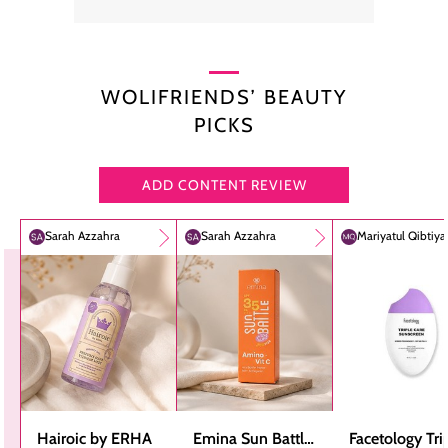
WOLIFRIENDS’ BEAUTY
PICKS
ADD CONTENT REVIEW
Sarah Azzahra
Sarah Azzahra
Mariyatul Qibtiy
Hairoic by ERHA
Emina Sun Battle
Facetology Tri