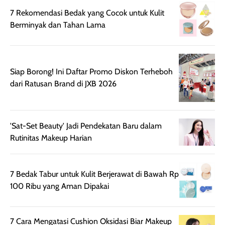
rambut terasa
Vitamin C, serta
7 Rekomendasi Bedak yang Cocok untuk Kulit
lebih halus dan
dilengkapi SPF 35
Berminyak dan Tahan Lama
mudah diatur
PA+++ untuk
setelah
membantu
diaplikasikan.
melindungi kulit
Kemasannya
dari paparan sinar
Siap Borong! Ini Daftar Promo Diskon Terheboh
praktis dengan
UV saat
dari Ratusan Brand di JXB 2026
botol spray yang
beraktivitas di
mudah digunakan
siang hari.
dan cukup ringkas
Meskipun begitu,
untuk dibawa saat
sunscreen tetap
'Sat-Set Beauty' Jadi Pendekatan Baru dalam
bepergian.
perlu diaplikasikan
Rutinitas Makeup Harian
Semprotan yang
ulang sesuai
dihasilkan juga
kebutuhan agar
merata sehingga
perlindungannya
7 Bedak Tabur untuk Kulit Berjerawat di Bawah Rp
memudahkan
tetap optimal.
100 Ribu yang Aman Dipakai
pengaplikasian
Karena baru
tanpa membuat
pertama kali
rambut terasa
mencoba, review
7 Cara Mengatasi Cushion Oksidasi Biar Makeup