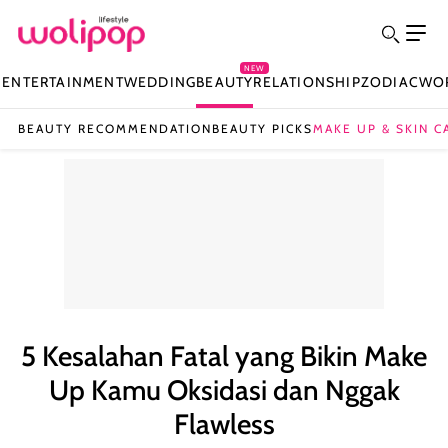
NEW
N
ENTERTAINMENT
WEDDING
BEAUTY
RELATIONSHIP
ZODIAC
WO
BEAUTY RECOMMENDATION
BEAUTY PICKS
MAKE UP & SKIN C
5 Kesalahan Fatal yang Bikin Make
Up Kamu Oksidasi dan Nggak
Flawless