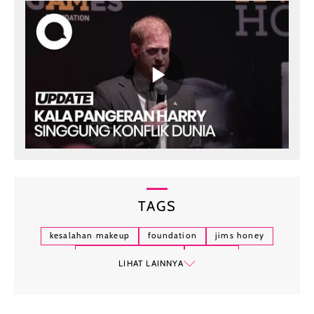
TAGS
kesalahan makeup
foundation
jims honey
jims honey academy
make up
LIHAT LAINNYA