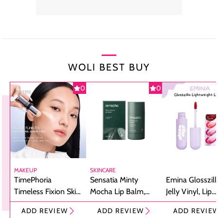
WOLI BEST BUY
0
0
MAKEUP
SKINCARE
TimePhoria
Sensatia Minty
Emina Glosszill
Timeless Fixion Skin
Mocha Lip Balm,
Jelly Vinyl, Lip
Tint Stick,
Pelembap Bibir
Cream Glossy
ADD REVIEW
ADD REVIEW
ADD REVIE
Foundation dan
dengan Aroma
Ringan dengan 