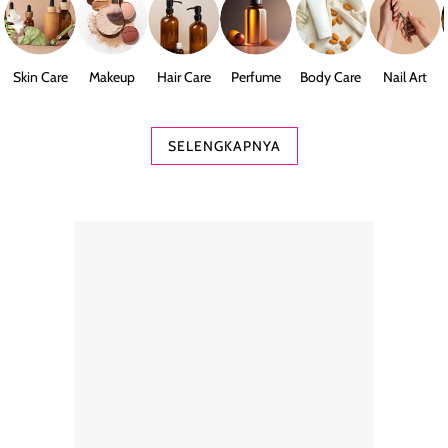
Skin Care
Makeup
Hair Care
Perfume
Body Care
Nail Art
SELENGKAPNYA