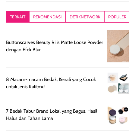
kesan rambut
Produk juga
mutul botolny
lebih segar
memberikan hasil
meruncing jadi
TERKAIT
REKOMENDASI
DETIKNETWORK
POPULER
setelah
akhir yang
pas buat nakar
digunakan.
nyaman tanpa
sunscreennya.
Wanginya tidak
terasa lengket
terus udah SP
Buttonscarves Beauty Rilis Matte Loose Powder
terasa berlebihan
berlebihan. Varian
40 yang pasti
dengan Efek Blur
sehingga tetap
Bright Glow
cocok dipakai 
nyaman dipakai
memberikan efek
aktifitas outdo
untuk aktivitas
akhir yang
juga. baru
harian, baik
membuat kulit
pemakaaian 6
sebelum maupun
tampak lebih
bulan tapi ker
8 Macam-macam Bedak, Kenali yang Cocok
setelah
cerah, namun
bersihnya mu
untuk Jenis Kulitmu!
beraktivitas di luar
hasilnya tetap
ku
ruangan. Selain
dapat berbeda
memberikan
pada setiap jenis
7 Bedak Tabur Brand Lokal yang Bagus, Hasil
aroma pada
kulit. Produk ini
Halus dan Tahan Lama
rambut, produk ini
mengandung
juga membantu
Amino dan