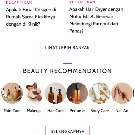
KECANTIKAN
KECANTIKAN
Apakah Hair Dryer dengan
Apakah Facial Oksigen di
Motor BLDC Beneran
Rumah Sama Efektifnya
Melindungi Rambut dari
dengan di Klinik?
Panas?
LIHAT LEBIH BANYAK
BEAUTY RECOMMENDATION
Skin Care
Makeup
Hair Care
Perfume
Body Care
Nail Art
SELENGKAPNYA