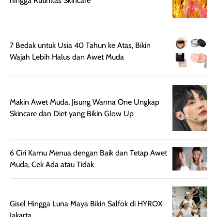
hingga Rutinitas Skincare
sehingga tetap
Bright Glow
cocok dipakai 
nyaman dipakai
memberikan efek
aktifitas outdo
untuk aktivitas
akhir yang
juga. baru
harian, baik
membuat kulit
pemakaaian 6
7 Bedak untuk Usia 40 Tahun ke Atas, Bikin
sebelum maupun
tampak lebih
bulan tapi ker
Wajah Lebih Halus dan Awet Muda
setelah
cerah, namun
bersihnya mu
beraktivitas di luar
hasilnya tetap
ku
ruangan. Selain
dapat berbeda
memberikan
pada setiap jenis
Makin Awet Muda, Jisung Wanna One Ungkap
aroma pada
kulit. Produk ini
Skincare dan Diet yang Bikin Glow Up
rambut, produk ini
mengandung
juga membantu
Amino dan
rambut terasa
Vitamin C, serta
6 Ciri Kamu Menua dengan Baik dan Tetap Awet
lebih halus dan
dilengkapi SPF 35
Muda, Cek Ada atau Tidak
mudah diatur
PA+++ untuk
setelah
membantu
diaplikasikan.
melindungi kulit
Kemasannya
dari paparan sinar
Gisel Hingga Luna Maya Bikin Salfok di HYROX
praktis dengan
UV saat
Jakarta