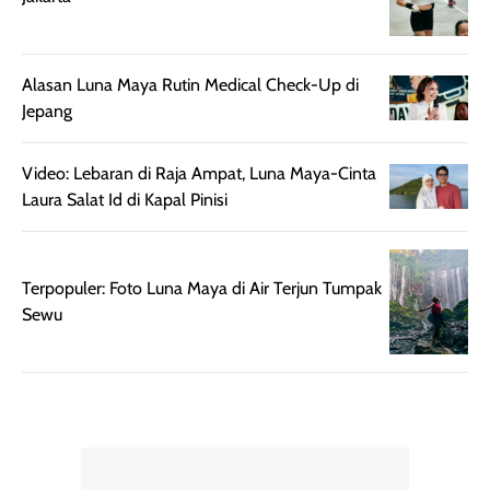
botol spray yang
beraktivitas di
mudah digunakan
siang hari.
dan cukup ringkas
Meskipun begitu,
Alasan Luna Maya Rutin Medical Check-Up di
untuk dibawa saat
sunscreen tetap
Jepang
bepergian.
perlu diaplikasikan
Semprotan yang
ulang sesuai
Video: Lebaran di Raja Ampat, Luna Maya-Cinta
dihasilkan juga
kebutuhan agar
Laura Salat Id di Kapal Pinisi
merata sehingga
perlindungannya
memudahkan
tetap optimal.
pengaplikasian
Karena baru
tanpa membuat
pertama kali
Terpopuler: Foto Luna Maya di Air Terjun Tumpak
rambut terasa
mencoba, review
Sewu
berat. Perlu
ini berfokus pada
diingat bahwa
kesan awal
ketahanan aroma
penggunaan.
dapat berbeda
Penilaian
pada setiap orang,
mengenai
tergantung jenis
performa dalam