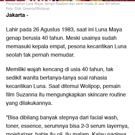
Penampilan Luna Maya, tampil flawless dan awet muda di usia 40 tahun.
Foto: Dok. Gresnia/Wolipop.
Jakarta
-
Lahir pada 26 Agustus 1983, saat ini Luna Maya
genap berusia 40 tahun. Meski usainya sudah
memasuki kepala empat, pesona kecantikan Luna
seolah tak pernah memudar.
Memiliki wajah kencang di usia 40 tahun, tak
sedikit wanita bertanya-tanya soal rahasia
kecantikan Luna. Saat ditemui Wolipop, pemain
film Suzanna itu mengungkapkan skincare routine
yang dilakukannya.
"Bisa dibilang banyak stepnya dari facial wash,
toner, essence, serumnya bisa 2-3 serum layernya,
moisturizer, habis itu oil, itu malam. Kalau paginya