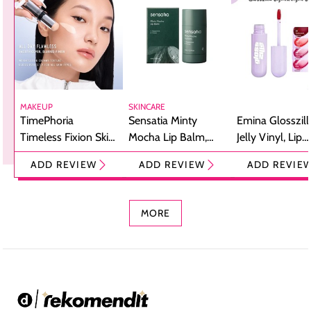
MAKEUP
SKINCARE
TimePhoria
Sensatia Minty
Emina Glosszill
Timeless Fixion Skin
Mocha Lip Balm,
Jelly Vinyl, Lip
Tint Stick,
Pelembap Bibir
Cream Glossy
ADD REVIEW
ADD REVIEW
ADD REVIE
Foundation dan
dengan Aroma
Ringan dengan 
Concealer 2-in-1
Cokelat
Bibir Plumpy
MORE