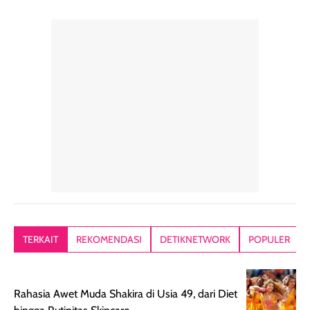
pelengkap
ukuran yang lebih
gampang
perawatan
praktis.
diratakan, ada
rambut sehari-
Kemasannya
sensai dinginy
hari. Pengalaman
ringkas sehingga
ada efek
penggunaan yang
mudah disimpan
lembabnya ju
konsisten menjadi
di dalam pouch
karna kulit aku
alasan produk ini
atau dibawa saat
kering meront
tetap masuk
bepergian. Dari
Kalau dipakai
dalam rutinitas.
penggunaan
dibawah mak
Hair mist ini
pertama,
juga ga peelin
memiliki aroma
teksturnya terasa
jadi nyaman gi
yang lembut dan
ringan dan mudah
Packagingnya 
memberikan
diratakan di kulit.
plastik tutup ul
kesan rambut
Produk juga
mutul botolny
lebih segar
memberikan hasil
meruncing jadi
TERKAIT
REKOMENDASI
DETIKNETWORK
POPULER
setelah
akhir yang
pas buat nakar
digunakan.
nyaman tanpa
sunscreennya.
Wanginya tidak
terasa lengket
terus udah SP
Rahasia Awet Muda Shakira di Usia 49, dari Diet
terasa berlebihan
berlebihan. Varian
40 yang pasti