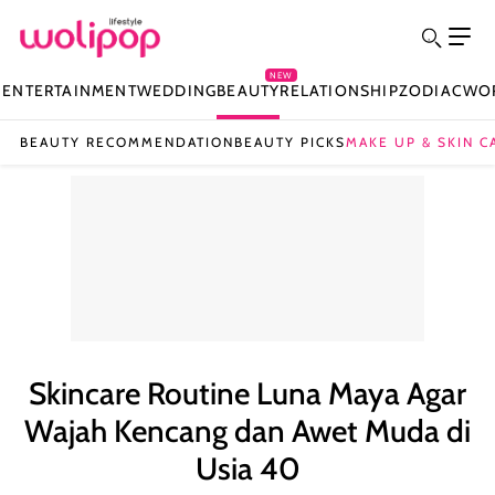
NEW
N
ENTERTAINMENT
WEDDING
BEAUTY
RELATIONSHIP
ZODIAC
WO
BEAUTY RECOMMENDATION
BEAUTY PICKS
MAKE UP & SKIN C
Skincare Routine Luna Maya Agar
Wajah Kencang dan Awet Muda di
Usia 40