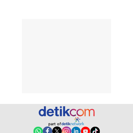
rambut terasa
mencoba, review
berat. Perlu
ini berfokus pada
diingat bahwa
kesan awal
ketahanan aroma
penggunaan.
dapat berbeda
Penilaian
pada setiap orang,
mengenai
tergantung jenis
performa dalam
rambut, aktivitas,
jangka panjang,
dan kondisi
seperti
lingkungan.
kenyamanan
Namun, dari
setelah
pengalaman
pemakaian rutin
penggunaan
atau
hingga repurchase
kecocokannya
beberapa kali,
pada berbagai
performanya
kondisi kulit,
terasa cukup
masih
part of
konsisten untuk
memerlukan