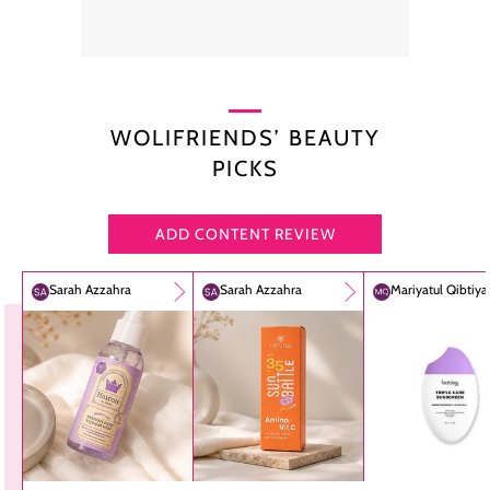
WOLIFRIENDS’ BEAUTY
PICKS
ADD CONTENT REVIEW
Sarah Azzahra
Sarah Azzahra
Mariyatul Qibtiy