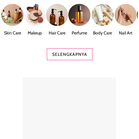
Skin Care
Makeup
Hair Care
Perfume
Body Care
Nail Art
SELENGKAPNYA