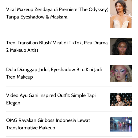
juga membantu
Amino dan
Viral Makeup Zendaya di Premiere 'The Odyssey',
rambut terasa
Vitamin C, serta
Tanpa Eyeshadow & Maskara
lebih halus dan
dilengkapi SPF 35
mudah diatur
PA+++ untuk
setelah
membantu
diaplikasikan.
melindungi kulit
Tren 'Transition Blush' Viral di TikTok, Picu Drama
Kemasannya
dari paparan sinar
2 Makeup Artist
praktis dengan
UV saat
botol spray yang
beraktivitas di
Dulu Dianggap Jadul, Eyeshadow Biru Kini Jadi
mudah digunakan
siang hari.
Tren Makeup
dan cukup ringkas
Meskipun begitu,
untuk dibawa saat
sunscreen tetap
bepergian.
perlu diaplikasikan
Video Ayu Gani Inspired Outfit: Simple Tapi
Semprotan yang
ulang sesuai
Elegan
dihasilkan juga
kebutuhan agar
merata sehingga
perlindungannya
OMG Rayakan Girlboss Indonesia Lewat
memudahkan
tetap optimal.
Transformative Makeup
pengaplikasian
Karena baru
tanpa membuat
pertama kali