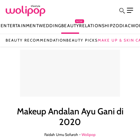
NEW
N
ENTERTAINMENT
WEDDING
BEAUTY
RELATIONSHIP
ZODIAC
WO
BEAUTY RECOMMENDATION
BEAUTY PICKS
MAKE UP & SKIN C
Makeup Andalan Ayu Gani di
2020
Faidah Umu Sofuroh -
Wolipop