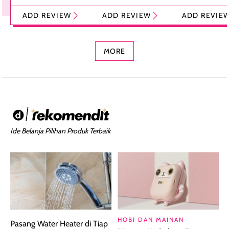
Tint Stick,
Pelembap Bibir
Cream Glossy
ADD REVIEW
ADD REVIEW
ADD REVIE
Foundation dan
dengan Aroma
Ringan dengan 
Concealer 2-in-1
Cokelat
Bibir Plumpy
MORE
Ide Belanja Pilihan Produk Terbaik
HOBI DAN MAINAN
Pasang Water Heater di Tiap