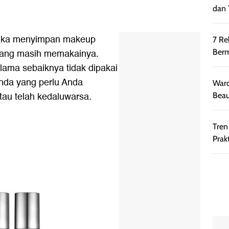
dan 
 suka menyimpan makeup
7 Re
dang masih memakainya.
Berm
ama sebaiknya tidak dipakai
tanda yang perlu Anda
Ward
au telah kedaluwarsa.
Beau
Tren
Prakt