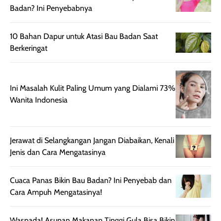
untuk aktivitas
akhir yang
juga. baru
Badan? Ini Penyebabnya
harian, baik
membuat kulit
pemakaaian 6
sebelum maupun
tampak lebih
bulan tapi ker
10 Bahan Dapur untuk Atasi Bau Badan Saat
setelah
cerah, namun
bersihnya mu
Berkeringat
beraktivitas di luar
hasilnya tetap
ku
ruangan. Selain
dapat berbeda
memberikan
pada setiap jenis
Ini Masalah Kulit Paling Umum yang Dialami 73%
aroma pada
kulit. Produk ini
Wanita Indonesia
rambut, produk ini
mengandung
juga membantu
Amino dan
rambut terasa
Vitamin C, serta
lebih halus dan
dilengkapi SPF 35
Jerawat di Selangkangan Jangan Diabaikan, Kenali
mudah diatur
PA+++ untuk
Jenis dan Cara Mengatasinya
setelah
membantu
diaplikasikan.
melindungi kulit
Cuaca Panas Bikin Bau Badan? Ini Penyebab dan
Kemasannya
dari paparan sinar
Cara Ampuh Mengatasinya!
praktis dengan
UV saat
botol spray yang
beraktivitas di
Waspada! Asupan Makanan Tinggi Gula Bisa Bikin
mudah digunakan
siang hari.