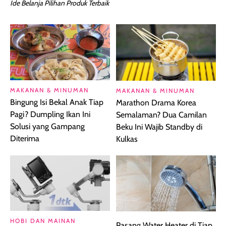
Ide Belanja Pilihan Produk Terbaik
MAKANAN & MINUMAN
MAKANAN & MINUMAN
Bingung Isi Bekal Anak Tiap
Marathon Drama Korea
Pagi? Dumpling Ikan Ini
Semalaman? Dua Camilan
Solusi yang Gampang
Beku Ini Wajib Standby di
Diterima
Kulkas
HOBI DAN MAINAN
Pasang Water Heater di Tiap