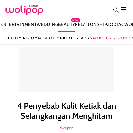
NEW
N
ENTERTAINMENT
WEDDING
BEAUTY
RELATIONSHIP
ZODIAC
WO
BEAUTY RECOMMENDATION
BEAUTY PICKS
MAKE UP & SKIN C
4 Penyebab Kulit Ketiak dan
Selangkangan Menghitam
Wolipop