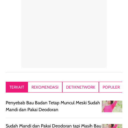
rambut sehari-
Kemasannya
sensai dinginy
hari. Pengalaman
ringkas sehingga
ada efek
penggunaan yang
mudah disimpan
lembabnya ju
konsisten menjadi
di dalam pouch
karna kulit aku
alasan produk ini
atau dibawa saat
kering meront
tetap masuk
bepergian. Dari
Kalau dipakai
dalam rutinitas.
penggunaan
dibawah mak
Hair mist ini
pertama,
juga ga peelin
memiliki aroma
teksturnya terasa
jadi nyaman gi
yang lembut dan
ringan dan mudah
Packagingnya 
memberikan
diratakan di kulit.
plastik tutup ul
kesan rambut
Produk juga
mutul botolny
lebih segar
memberikan hasil
meruncing jadi
TERKAIT
REKOMENDASI
DETIKNETWORK
POPULER
setelah
akhir yang
pas buat nakar
digunakan.
nyaman tanpa
sunscreennya.
Penyebab Bau Badan Tetap Muncul Meski Sudah
Wanginya tidak
terasa lengket
terus udah SP
Mandi dan Pakai Deodoran
terasa berlebihan
berlebihan. Varian
40 yang pasti
sehingga tetap
Bright Glow
cocok dipakai 
nyaman dipakai
memberikan efek
aktifitas outdo
Sudah Mandi dan Pakai Deodoran tapi Masih Bau