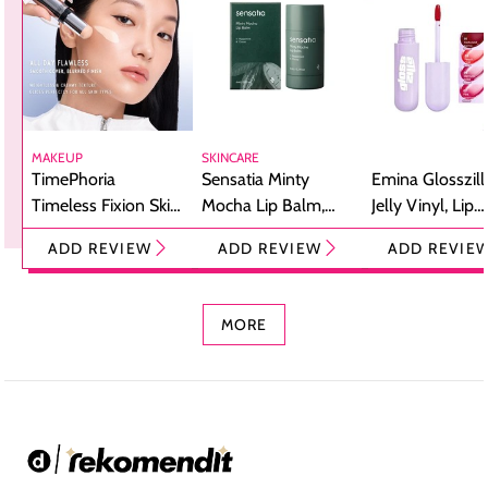
MAKEUP
SKINCARE
TimePhoria
Sensatia Minty
Emina Glosszill
Timeless Fixion Skin
Mocha Lip Balm,
Jelly Vinyl, Lip
Tint Stick,
Pelembap Bibir
Cream Glossy
ADD REVIEW
ADD REVIEW
ADD REVIE
Foundation dan
dengan Aroma
Ringan dengan 
Concealer 2-in-1
Cokelat
Bibir Plumpy
MORE