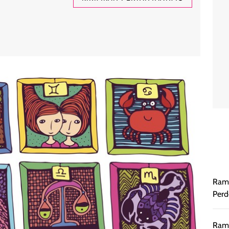
Rama
Perd
Rama