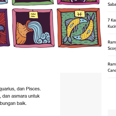
Saba
7 Ka
Kuci
Rama
Scor
Rama
Canc
quarius, dan Pisces.
, dan asmara untuk
bungan baik.