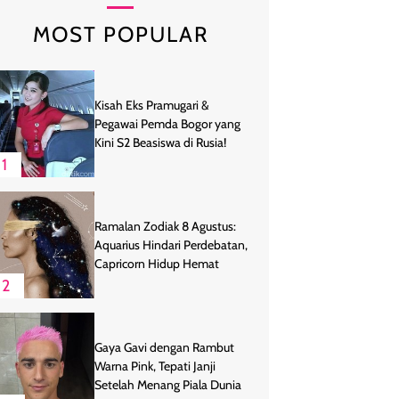
MOST POPULAR
Kisah Eks Pramugari &
Pegawai Pemda Bogor yang
Kini S2 Beasiswa di Rusia!
1
Ramalan Zodiak 8 Agustus:
Aquarius Hindari Perdebatan,
Capricorn Hidup Hemat
2
Gaya Gavi dengan Rambut
Warna Pink, Tepati Janji
Setelah Menang Piala Dunia