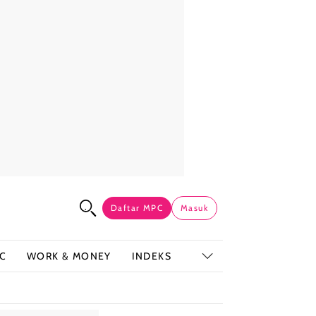
Daftar MPC
Masuk
C
WORK & MONEY
INDEKS