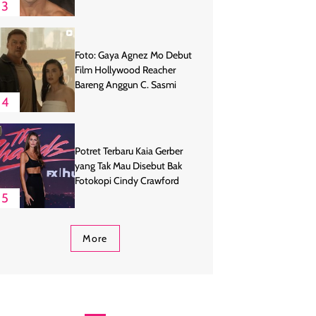
3
Foto: Gaya Agnez Mo Debut
Film Hollywood Reacher
Bareng Anggun C. Sasmi
4
Potret Terbaru Kaia Gerber
yang Tak Mau Disebut Bak
Fotokopi Cindy Crawford
5
More