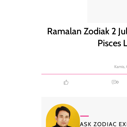
Ramalan Zodiak 2 Juli: Capricorn Terima Kritikan, P
Ramalan Zodiak 2 Juli
Pisces 
Kamis, 
0
ASK ZODIAC EX