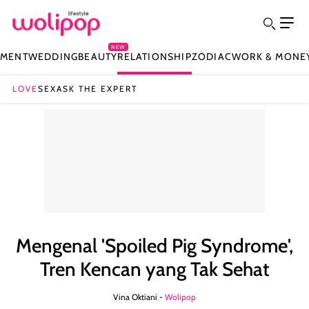
NEW
NMENT
WEDDING
BEAUTY
RELATIONSHIP
ZODIAC
WORK & MONE
LOVE
SEX
ASK THE EXPERT
Mengenal 'Spoiled Pig Syndrome',
Tren Kencan yang Tak Sehat
Vina Oktiani -
Wolipop