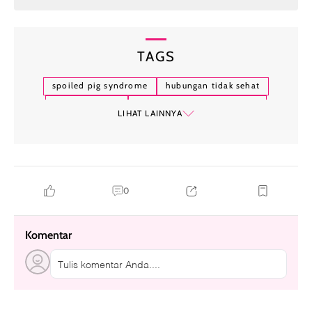
TAGS
spoiled pig syndrome
hubungan tidak sehat
pola hubungan
ekspektasi dalam hubungan
LIHAT LAINNYA
komunikasi dalam hubungan
ketidakseimbangan emosional
psikologi hubungan
ketergantungan emosional
monkey-barring
batasan dalam hubungan
0
Komentar
Tulis komentar Anda....