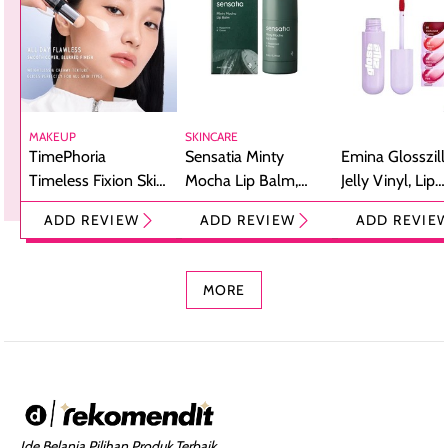
MAKEUP
SKINCARE
TimePhoria
Sensatia Minty
Emina Glosszill
Timeless Fixion Skin
Mocha Lip Balm,
Jelly Vinyl, Lip
Tint Stick,
Pelembap Bibir
Cream Glossy
ADD REVIEW
ADD REVIEW
ADD REVIE
Foundation dan
dengan Aroma
Ringan dengan 
Concealer 2-in-1
Cokelat
Bibir Plumpy
MORE
Ide Belanja Pilihan Produk Terbaik