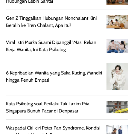
Hubungan Lebih Santai
terasa berlebihan
berlebihan. Varian
40 yang pasti
sehingga tetap
Bright Glow
cocok dipakai 
nyaman dipakai
memberikan efek
aktifitas outdo
Gen Z Tinggalkan Hubungan Nonchalant Kini
untuk aktivitas
akhir yang
juga. baru
Beralih ke Tren Chalant, Apa Itu?
harian, baik
membuat kulit
pemakaaian 6
sebelum maupun
tampak lebih
bulan tapi ker
Viral Istri Murka Suami Dipanggil 'Mas' Rekan
setelah
cerah, namun
bersihnya mu
Kerja Wanita, Ini Kata Psikolog
beraktivitas di luar
hasilnya tetap
ku
ruangan. Selain
dapat berbeda
memberikan
pada setiap jenis
6 Kepribadian Wanita yang Suka Kucing, Mandiri
aroma pada
kulit. Produk ini
hingga Penuh Empati
rambut, produk ini
mengandung
juga membantu
Amino dan
rambut terasa
Vitamin C, serta
Kata Psikolog soal Perilaku Tak Lazim Pria
lebih halus dan
dilengkapi SPF 35
Singapura Bunuh Pacar di Denpasar
mudah diatur
PA+++ untuk
setelah
membantu
diaplikasikan.
melindungi kulit
Waspadai Ciri-ciri Peter Pan Syndrome, Kondisi
Kemasannya
dari paparan sinar