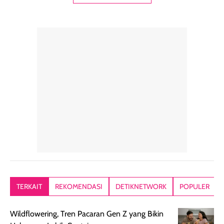
digunakan sebagai
harian dalam
milky lotion,
pelengkap
ukuran yang lebih
gampang
perawatan
praktis.
diratakan, ada
rambut sehari-
Kemasannya
sensai dinginy
hari. Pengalaman
ringkas sehingga
ada efek
penggunaan yang
mudah disimpan
lembabnya ju
konsisten menjadi
di dalam pouch
karna kulit aku
alasan produk ini
atau dibawa saat
kering meront
tetap masuk
bepergian. Dari
Kalau dipakai
dalam rutinitas.
penggunaan
dibawah mak
Hair mist ini
pertama,
juga ga peelin
memiliki aroma
teksturnya terasa
jadi nyaman gi
yang lembut dan
ringan dan mudah
Packagingnya 
memberikan
diratakan di kulit.
plastik tutup ul
kesan rambut
Produk juga
mutul botolny
lebih segar
memberikan hasil
meruncing jadi
TERKAIT
REKOMENDASI
DETIKNETWORK
POPULER
setelah
akhir yang
pas buat nakar
digunakan.
nyaman tanpa
sunscreennya.
Wildflowering, Tren Pacaran Gen Z yang Bikin
Wanginya tidak
terasa lengket
terus udah SP