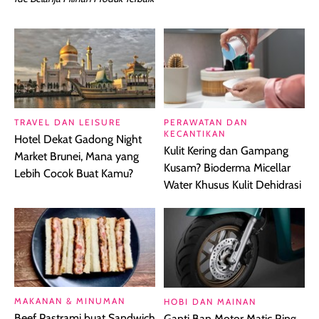
TRAVEL DAN LEISURE
PERAWATAN DAN
KECANTIKAN
Hotel Dekat Gadong Night
Kulit Kering dan Gampang
Market Brunei, Mana yang
Kusam? Bioderma Micellar
Lebih Cocok Buat Kamu?
Water Khusus Kulit Dehidrasi
MAKANAN & MINUMAN
HOBI DAN MAINAN
Beef Pastrami buat Sandwich
Ganti Ban Motor Matic Ring