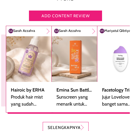
ADD CONTENT REVIEW
Sarah Azzahra
Sarah Azzahra
Mariyatul Qibtiy
Hairoic by ERHA
Emina Sun Battle
Facetology Tri
Produk hair mist
SPF 35 PA+++
Sunscreen yang
Care Sunscree
Jujur Lovelove
yang sudah
Bright Glow Fun
menarik untuk
SPF 40 PA+++
banget sama
beberapa kali
Size
dicoba, terutama
sunscreen iniii..
dibeli ulang
bagi yang mencari
suka sama
karena nyaman
perlindungan
teksturnya yg
SELENGKAPNYA