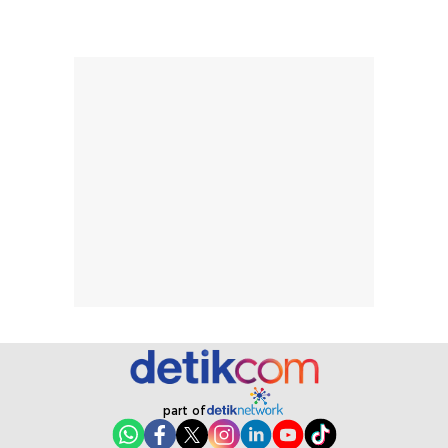
memudahkan
tetap optimal.
pengaplikasian
Karena baru
tanpa membuat
pertama kali
rambut terasa
mencoba, review
berat. Perlu
ini berfokus pada
diingat bahwa
kesan awal
ketahanan aroma
penggunaan.
dapat berbeda
Penilaian
pada setiap orang,
mengenai
tergantung jenis
performa dalam
rambut, aktivitas,
jangka panjang,
dan kondisi
seperti
lingkungan.
kenyamanan
Namun, dari
setelah
pengalaman
pemakaian rutin
penggunaan
atau
hingga repurchase
kecocokannya
part of
beberapa kali,
pada berbagai