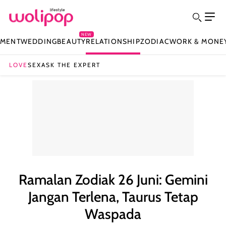
NEW
NMENT
WEDDING
BEAUTY
RELATIONSHIP
ZODIAC
WORK & MONE
LOVE
SEX
ASK THE EXPERT
Ramalan Zodiak 26 Juni: Gemini
Jangan Terlena, Taurus Tetap
Waspada