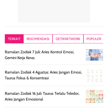
dalam rutinitas.
penggunaan
dibawah mak
Hair mist ini
pertama,
juga ga peelin
memiliki aroma
teksturnya terasa
jadi nyaman gi
yang lembut dan
ringan dan mudah
Packagingnya 
memberikan
diratakan di kulit.
plastik tutup ul
kesan rambut
Produk juga
mutul botolny
lebih segar
memberikan hasil
meruncing jadi
TERKAIT
REKOMENDASI
DETIKNETWORK
POPULER
setelah
akhir yang
pas buat nakar
digunakan.
nyaman tanpa
sunscreennya.
Ramalan Zodiak 7 Juli: Aries Kontrol Emosi,
Wanginya tidak
terasa lengket
terus udah SP
Gemini Kerja Keras
terasa berlebihan
berlebihan. Varian
40 yang pasti
sehingga tetap
Bright Glow
cocok dipakai 
nyaman dipakai
memberikan efek
aktifitas outdo
Ramalan Zodiak 4 Agustus: Aries Jangan Emosi,
untuk aktivitas
akhir yang
juga. baru
Taurus Fokus & Konsentrasi
harian, baik
membuat kulit
pemakaaian 6
sebelum maupun
tampak lebih
bulan tapi ker
Ramalan Zodiak 16 Juli: Taurus Terlalu Teledor,
setelah
cerah, namun
bersihnya mu
Aries Jangan Emosional
beraktivitas di luar
hasilnya tetap
ku
ruangan. Selain
dapat berbeda