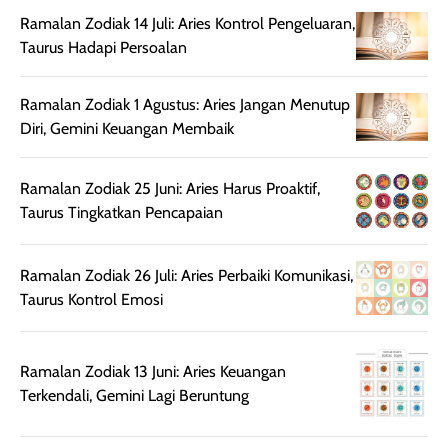
memberikan
pada setiap jenis
Ramalan Zodiak 14 Juli: Aries Kontrol Pengeluaran,
aroma pada
kulit. Produk ini
Taurus Hadapi Persoalan
rambut, produk ini
mengandung
juga membantu
Amino dan
Ramalan Zodiak 1 Agustus: Aries Jangan Menutup
rambut terasa
Vitamin C, serta
Diri, Gemini Keuangan Membaik
lebih halus dan
dilengkapi SPF 35
mudah diatur
PA+++ untuk
setelah
membantu
Ramalan Zodiak 25 Juni: Aries Harus Proaktif,
diaplikasikan.
melindungi kulit
Taurus Tingkatkan Pencapaian
Kemasannya
dari paparan sinar
praktis dengan
UV saat
Ramalan Zodiak 26 Juli: Aries Perbaiki Komunikasi,
botol spray yang
beraktivitas di
Taurus Kontrol Emosi
mudah digunakan
siang hari.
dan cukup ringkas
Meskipun begitu,
untuk dibawa saat
sunscreen tetap
Ramalan Zodiak 13 Juni: Aries Keuangan
bepergian.
perlu diaplikasikan
Terkendali, Gemini Lagi Beruntung
Semprotan yang
ulang sesuai
dihasilkan juga
kebutuhan agar
merata sehingga
perlindungannya