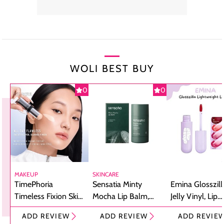
WOLI BEST BUY
0
0
MAKEUP
SKINCARE
TimePhoria
Sensatia Minty
Emina Glosszill
Timeless Fixion Skin
Mocha Lip Balm,
Jelly Vinyl, Lip
Tint Stick,
Pelembap Bibir
Cream Glossy
ADD REVIEW
ADD REVIEW
ADD REVIE
Foundation dan
dengan Aroma
Ringan dengan 