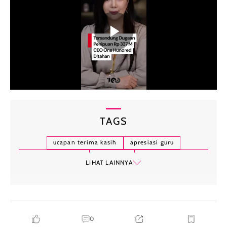
TAGS
ucapan terima kasih
apresiasi guru
ucapan untuk guru
guru kelas
kata-kata inspiratif
LIHAT LAINNYA
0