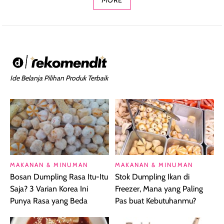
Ide Belanja Pilihan Produk Terbaik
MAKANAN & MINUMAN
MAKANAN & MINUMAN
Bosan Dumpling Rasa Itu-Itu
Stok Dumpling Ikan di
Saja? 3 Varian Korea Ini
Freezer, Mana yang Paling
Punya Rasa yang Beda
Pas buat Kebutuhanmu?