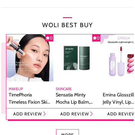
WOLI BEST BUY
0
0
MAKEUP
SKINCARE
TimePhoria
Sensatia Minty
Emina Glosszill
Timeless Fixion Skin
Mocha Lip Balm,
Jelly Vinyl, Lip
Tint Stick,
Pelembap Bibir
Cream Glossy
ADD REVIEW
ADD REVIEW
ADD REVIE
Foundation dan
dengan Aroma
Ringan dengan 
Concealer 2-in-1
Cokelat
Bibir Plumpy
MORE