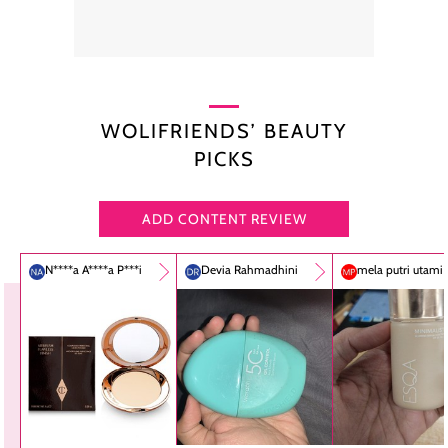
WOLIFRIENDS’ BEAUTY
PICKS
ADD CONTENT REVIEW
N****a A****a P***i
Devia Rahmadhini
mela putri utami