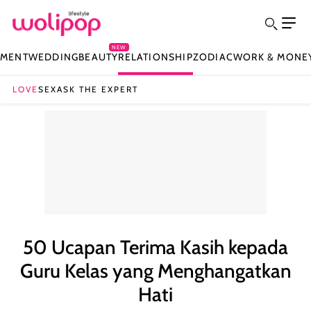
NEW
NMENT
WEDDING
BEAUTY
RELATIONSHIP
ZODIAC
WORK & MONE
LOVE
SEX
ASK THE EXPERT
50 Ucapan Terima Kasih kepada
Guru Kelas yang Menghangatkan
Hati