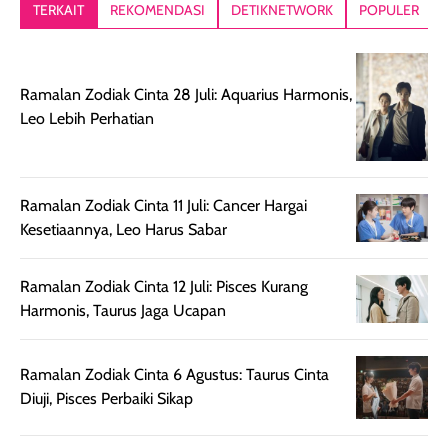
lebih segar
memberikan hasil
meruncing jadi
TERKAIT
REKOMENDASI
DETIKNETWORK
POPULER
setelah
akhir yang
pas buat nakar
digunakan.
nyaman tanpa
sunscreennya.
Wanginya tidak
terasa lengket
terus udah SP
Ramalan Zodiak Cinta 28 Juli: Aquarius Harmonis,
terasa berlebihan
berlebihan. Varian
40 yang pasti
Leo Lebih Perhatian
sehingga tetap
Bright Glow
cocok dipakai 
nyaman dipakai
memberikan efek
aktifitas outdo
untuk aktivitas
akhir yang
juga. baru
harian, baik
membuat kulit
pemakaaian 6
Ramalan Zodiak Cinta 11 Juli: Cancer Hargai
sebelum maupun
tampak lebih
bulan tapi ker
Kesetiaannya, Leo Harus Sabar
setelah
cerah, namun
bersihnya mu
beraktivitas di luar
hasilnya tetap
ku
Ramalan Zodiak Cinta 12 Juli: Pisces Kurang
ruangan. Selain
dapat berbeda
Harmonis, Taurus Jaga Ucapan
memberikan
pada setiap jenis
aroma pada
kulit. Produk ini
rambut, produk ini
mengandung
Ramalan Zodiak Cinta 6 Agustus: Taurus Cinta
juga membantu
Amino dan
Diuji, Pisces Perbaiki Sikap
rambut terasa
Vitamin C, serta
lebih halus dan
dilengkapi SPF 35