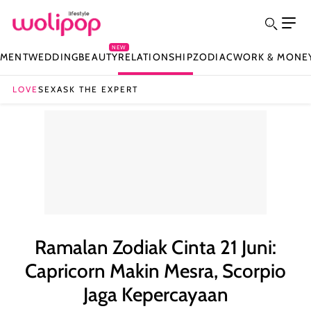
NEW
NMENT
WEDDING
BEAUTY
RELATIONSHIP
ZODIAC
WORK & MONE
LOVE
SEX
ASK THE EXPERT
Ramalan Zodiak Cinta 21 Juni:
Capricorn Makin Mesra, Scorpio
Jaga Kepercayaan