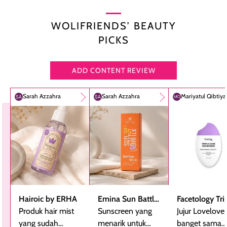
WOLIFRIENDS’ BEAUTY
PICKS
ADD CONTENT REVIEW
Sarah Azzahra
Sarah Azzahra
Mariyatul Qibtiy
Hairoic by ERHA
Emina Sun Battle
Facetology Tri
Produk hair mist
SPF 35 PA+++
Sunscreen yang
Care Sunscree
Jujur Lovelove
yang sudah
Bright Glow Fun
menarik untuk
SPF 40 PA+++
banget sama