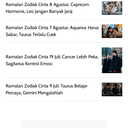
mudah diatur
PA+++ untuk
Ramalan Zodiak Cinta 8 Agustus: Capricorn
setelah
membantu
Harmonis, Leo Jangan Banyak Janji
diaplikasikan.
melindungi kulit
Kemasannya
dari paparan sinar
Ramalan Zodiak Cinta 7 Agustus: Aquarius Harus
praktis dengan
UV saat
Sabar, Taurus Terlalu Cuek
botol spray yang
beraktivitas di
mudah digunakan
siang hari.
dan cukup ringkas
Meskipun begitu,
Ramalan Zodiak Cinta 19 Juli: Cancer Lebih Peka,
untuk dibawa saat
sunscreen tetap
Sagitarius Kontrol Emosi
bepergian.
perlu diaplikasikan
Semprotan yang
ulang sesuai
dihasilkan juga
kebutuhan agar
merata sehingga
perlindungannya
Ramalan Zodiak Cinta 9 Juli: Taurus Belajar
memudahkan
tetap optimal.
Percaya, Gemini Mengalahlah
pengaplikasian
Karena baru
tanpa membuat
pertama kali
rambut terasa
mencoba, review
berat. Perlu
ini berfokus pada
diingat bahwa
kesan awal