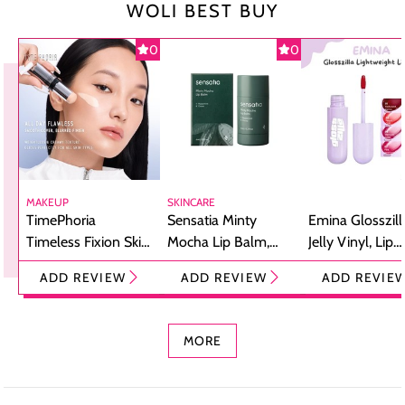
WOLI BEST BUY
0
0
MAKEUP
SKINCARE
TimePhoria
Sensatia Minty
Emina Glosszill
Timeless Fixion Skin
Mocha Lip Balm,
Jelly Vinyl, Lip
Tint Stick,
Pelembap Bibir
Cream Glossy
ADD REVIEW
ADD REVIEW
ADD REVIE
Foundation dan
dengan Aroma
Ringan dengan 
Concealer 2-in-1
Cokelat
Bibir Plumpy
MORE