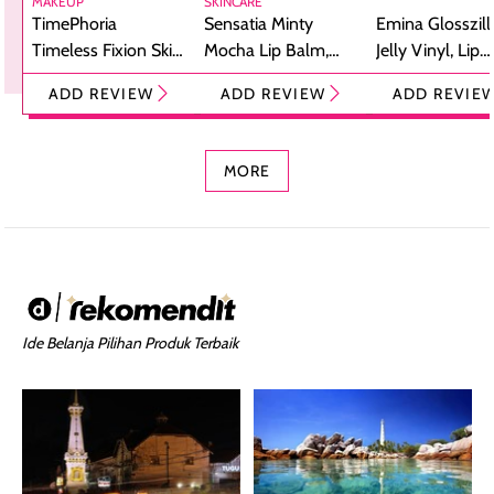
MAKEUP
SKINCARE
TimePhoria
Sensatia Minty
Emina Glosszill
Timeless Fixion Skin
Mocha Lip Balm,
Jelly Vinyl, Lip
Tint Stick,
Pelembap Bibir
Cream Glossy
ADD REVIEW
ADD REVIEW
ADD REVIE
Foundation dan
dengan Aroma
Ringan dengan 
Concealer 2-in-1
Cokelat
Bibir Plumpy
MORE
Ide Belanja Pilihan Produk Terbaik