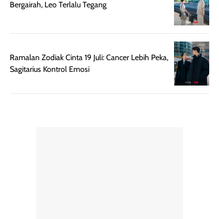
Bergairah, Leo Terlalu Tegang
bepergian.
perlu diaplikasikan
Semprotan yang
ulang sesuai
dihasilkan juga
kebutuhan agar
merata sehingga
perlindungannya
memudahkan
tetap optimal.
Ramalan Zodiak Cinta 19 Juli: Cancer Lebih Peka,
pengaplikasian
Karena baru
Sagitarius Kontrol Emosi
tanpa membuat
pertama kali
rambut terasa
mencoba, review
berat. Perlu
ini berfokus pada
diingat bahwa
kesan awal
ketahanan aroma
penggunaan.
dapat berbeda
Penilaian
pada setiap orang,
mengenai
tergantung jenis
performa dalam
rambut, aktivitas,
jangka panjang,
dan kondisi
seperti
lingkungan.
kenyamanan
Namun, dari
setelah
pengalaman
pemakaian rutin