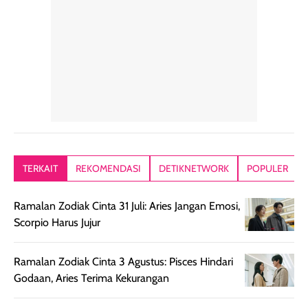
konsisten menjadi
di dalam pouch
karna kulit aku
alasan produk ini
atau dibawa saat
kering meront
tetap masuk
bepergian. Dari
Kalau dipakai
dalam rutinitas.
penggunaan
dibawah mak
Hair mist ini
pertama,
juga ga peelin
memiliki aroma
teksturnya terasa
jadi nyaman gi
yang lembut dan
ringan dan mudah
Packagingnya 
memberikan
diratakan di kulit.
plastik tutup ul
kesan rambut
Produk juga
mutul botolny
lebih segar
memberikan hasil
meruncing jadi
TERKAIT
REKOMENDASI
DETIKNETWORK
POPULER
setelah
akhir yang
pas buat nakar
digunakan.
nyaman tanpa
sunscreennya.
Ramalan Zodiak Cinta 31 Juli: Aries Jangan Emosi,
Wanginya tidak
terasa lengket
terus udah SP
Scorpio Harus Jujur
terasa berlebihan
berlebihan. Varian
40 yang pasti
sehingga tetap
Bright Glow
cocok dipakai 
nyaman dipakai
memberikan efek
aktifitas outdo
Ramalan Zodiak Cinta 3 Agustus: Pisces Hindari
untuk aktivitas
akhir yang
juga. baru
Godaan, Aries Terima Kekurangan
harian, baik
membuat kulit
pemakaaian 6