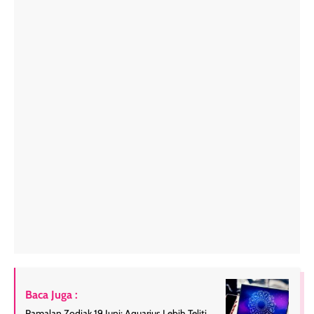
Baca Juga :
Ramalan Zodiak 19 Juni: Aquarius Lebih Teliti,