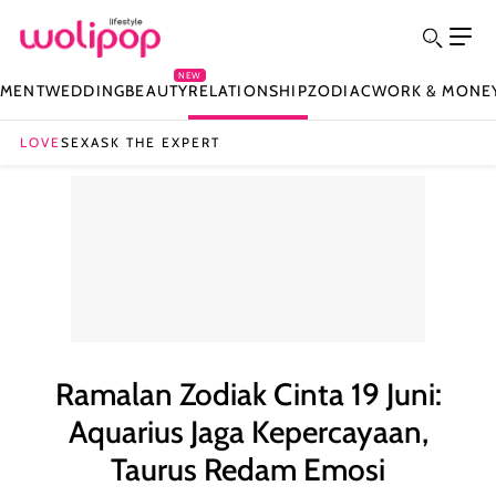
NEW
NMENT
WEDDING
BEAUTY
RELATIONSHIP
ZODIAC
WORK & MONE
LOVE
SEX
ASK THE EXPERT
Ramalan Zodiak Cinta 19 Juni:
Aquarius Jaga Kepercayaan,
Taurus Redam Emosi