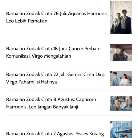
sebelum maupun
tampak lebih
bulan tapi ker
setelah
cerah, namun
bersihnya mu
Ramalan Zodiak Cinta 28 Juli: Aquarius Harmonis,
beraktivitas di luar
hasilnya tetap
ku
Leo Lebih Perhatian
ruangan. Selain
dapat berbeda
memberikan
pada setiap jenis
aroma pada
kulit. Produk ini
rambut, produk ini
mengandung
Ramalan Zodiak Cinta 18 Juni: Cancer Perbaiki
juga membantu
Amino dan
Komunikasi, Virgo Mengalahlah
rambut terasa
Vitamin C, serta
lebih halus dan
dilengkapi SPF 35
Ramalan Zodiak Cinta 22 Juli: Gemini Cinta Diuji,
mudah diatur
PA+++ untuk
Virgo Pahami Isi Hatinya
setelah
membantu
diaplikasikan.
melindungi kulit
Kemasannya
dari paparan sinar
Ramalan Zodiak Cinta 8 Agustus: Capricorn
praktis dengan
UV saat
Harmonis, Leo Jangan Banyak Janji
botol spray yang
beraktivitas di
mudah digunakan
siang hari.
dan cukup ringkas
Meskipun begitu,
Ramalan Zodiak Cinta 2 Agustus: Pisces Kurang
untuk dibawa saat
sunscreen tetap