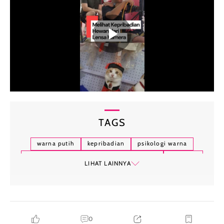
TAGS
warna putih
kepribadian
psikologi warna
kepribadian orang yang suka warna putih
kerapian
LIHAT LAINNYA
mandiri
0