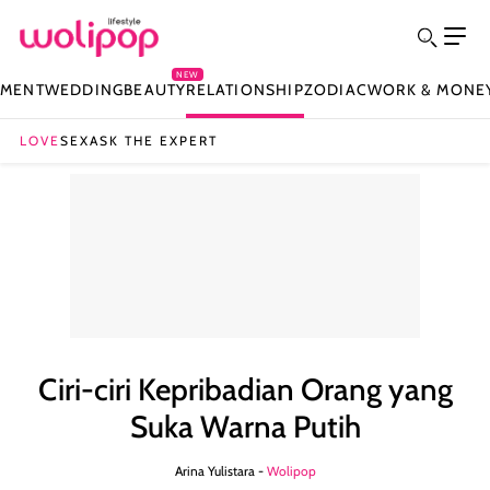
NEW
NMENT
WEDDING
BEAUTY
RELATIONSHIP
ZODIAC
WORK & MONE
LOVE
SEX
ASK THE EXPERT
Ciri-ciri Kepribadian Orang yang
Suka Warna Putih
Arina Yulistara -
Wolipop