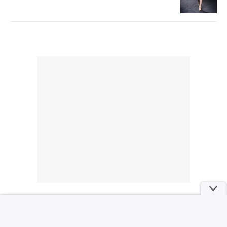
tanpa membuat
pertama kali
rambut terasa
mencoba, review
berat. Perlu
ini berfokus pada
diingat bahwa
kesan awal
ketahanan aroma
penggunaan.
dapat berbeda
Penilaian
pada setiap orang,
mengenai
tergantung jenis
performa dalam
rambut, aktivitas,
jangka panjang,
dan kondisi
seperti
lingkungan.
kenyamanan
Namun, dari
setelah
pengalaman
pemakaian rutin
penggunaan
atau
hingga repurchase
kecocokannya
beberapa kali,
pada berbagai
performanya
kondisi kulit,
terasa cukup
masih
konsisten untuk
memerlukan