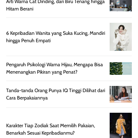
Arti Warna Cat Dinding, dari Biru Tenang hingga
juga membantu
Amino dan
Hitam Berani
rambut terasa
Vitamin C, serta
lebih halus dan
dilengkapi SPF 35
mudah diatur
PA+++ untuk
6 Kepribadian Wanita yang Suka Kucing, Mandiri
setelah
membantu
hingga Penuh Empati
diaplikasikan.
melindungi kulit
Kemasannya
dari paparan sinar
praktis dengan
UV saat
Pengaruh Psikologi Warna Hijau, Mengapa Bisa
botol spray yang
beraktivitas di
Menenangkan Pikiran yang Penat?
mudah digunakan
siang hari.
dan cukup ringkas
Meskipun begitu,
untuk dibawa saat
sunscreen tetap
Tanda-tanda Orang Punya IQ Tinggi Dilihat dari
bepergian.
perlu diaplikasikan
Cara Berpakaiannya
Semprotan yang
ulang sesuai
dihasilkan juga
kebutuhan agar
merata sehingga
perlindungannya
memudahkan
tetap optimal.
Karakter Tiap Zodiak Saat Memilih Pakaian,
pengaplikasian
Karena baru
Benarkah Sesuai Kepribadianmu?