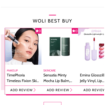
WOLI BEST BUY
0
0
MAKEUP
SKINCARE
TimePhoria
Sensatia Minty
Emina Glosszill
Timeless Fixion Skin
Mocha Lip Balm,
Jelly Vinyl, Lip
Tint Stick,
Pelembap Bibir
Cream Glossy
ADD REVIEW
ADD REVIEW
ADD REVIE
Foundation dan
dengan Aroma
Ringan dengan 
Concealer 2-in-1
Cokelat
Bibir Plumpy