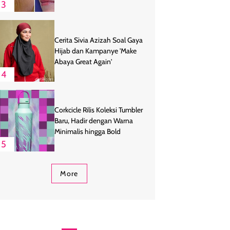
3
Cerita Sivia Azizah Soal Gaya
Hijab dan Kampanye 'Make
Abaya Great Again'
4
Corkcicle Rilis Koleksi Tumbler
Baru, Hadir dengan Warna
Minimalis hingga Bold
5
More