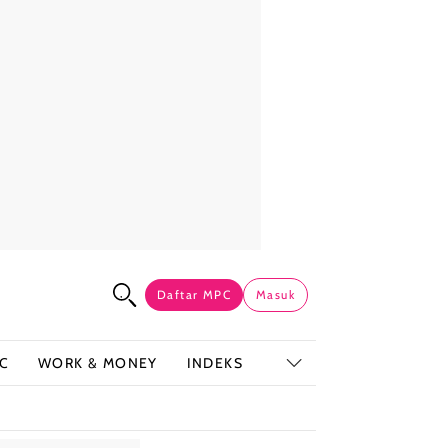
Daftar MPC
Masuk
C
WORK & MONEY
INDEKS