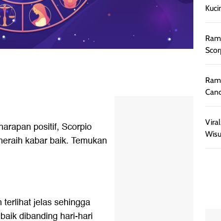
Kuci
Rama
Scor
Rama
Canc
Vira
arapan positif, Scorpio
Wisu
meraih kabar baik. Temukan
terlihat jelas sehingga
baik dibanding hari-hari