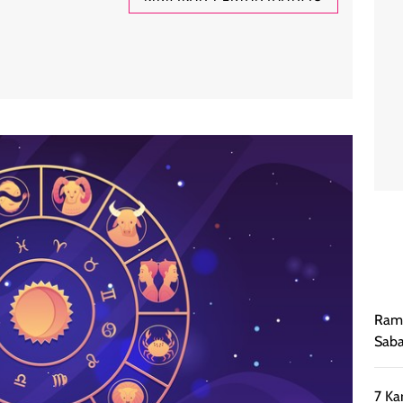
Rama
Saba
7 Ka