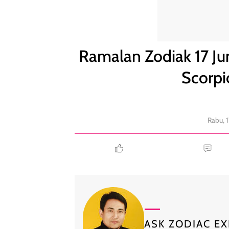
Ramalan Zodiak 17 Juni: Sagitarius Ada Kabar Baik,
Ramalan Zodiak 17 Jun
Scorpi
Rabu, 
ASK ZODIAC EX