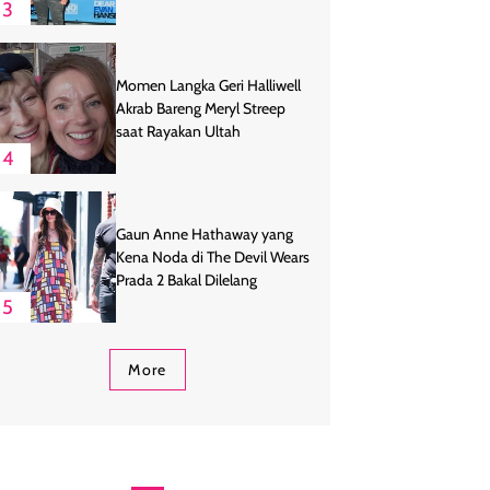
3
Momen Langka Geri Halliwell
Akrab Bareng Meryl Streep
saat Rayakan Ultah
4
Gaun Anne Hathaway yang
Kena Noda di The Devil Wears
Prada 2 Bakal Dilelang
5
More