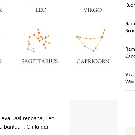
Kuci
Rama
Scor
Rama
Canc
Vira
Wisu
u evaluasi rencana, Leo
a bantuan. Cinta dan