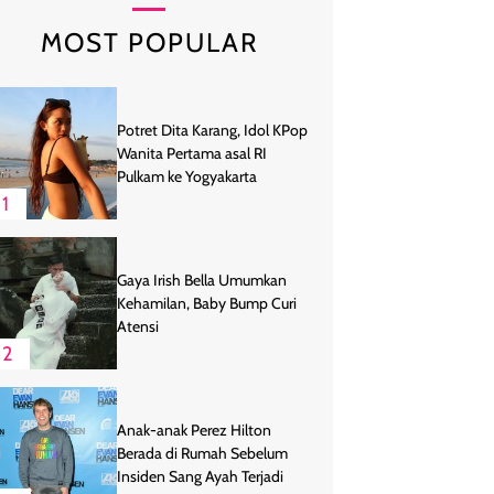
MOST POPULAR
Potret Dita Karang, Idol KPop
Wanita Pertama asal RI
Pulkam ke Yogyakarta
1
Gaya Irish Bella Umumkan
Kehamilan, Baby Bump Curi
Atensi
2
Anak-anak Perez Hilton
Berada di Rumah Sebelum
Insiden Sang Ayah Terjadi