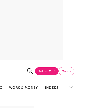
Daftar MPC
Masuk
C
WORK & MONEY
INDEKS