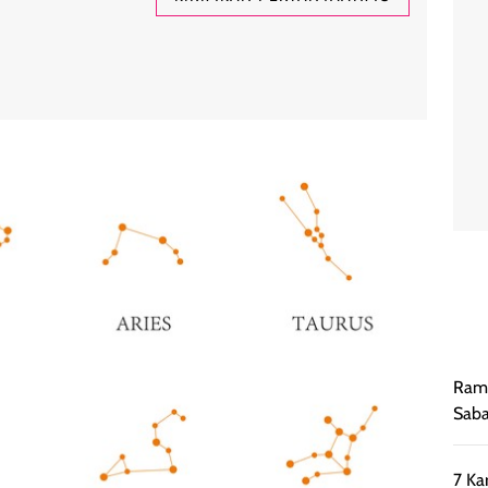
Rama
Saba
7 Ka