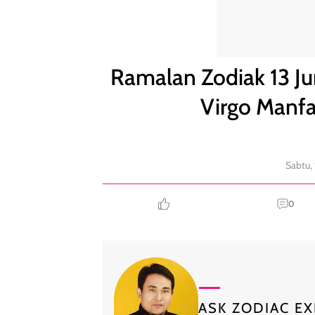
Ramalan Zodiak 13 Juni: Leo Kontrol Pemborosan,
Ramalan Zodiak 13 Ju
Virgo Manf
Sabtu,
0
ASK ZODIAC EX