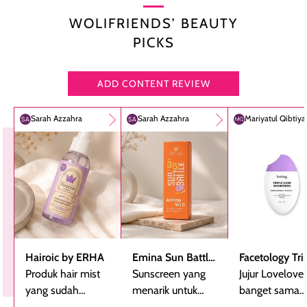
WOLIFRIENDS’ BEAUTY
PICKS
ADD CONTENT REVIEW
Sarah Azzahra
Sarah Azzahra
Mariyatul Qibtiy
Hairoic by ERHA
Emina Sun Battle
Facetology Tri
Produk hair mist
SPF 35 PA+++
Sunscreen yang
Care Sunscree
Jujur Lovelove
yang sudah
Bright Glow Fun
menarik untuk
SPF 40 PA+++
banget sama
beberapa kali
Size
dicoba, terutama
sunscreen iniii..