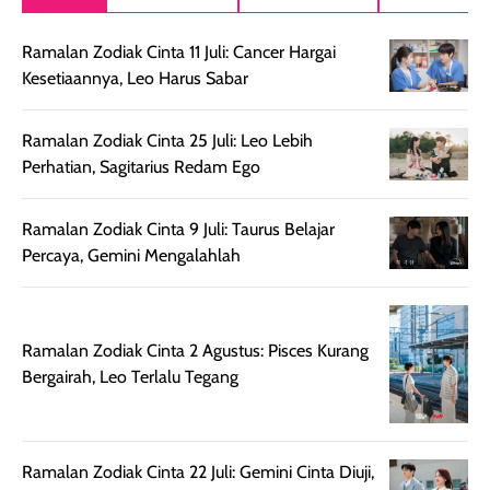
setelah
akhir yang
pas buat nakar
digunakan.
nyaman tanpa
sunscreennya.
Ramalan Zodiak Cinta 11 Juli: Cancer Hargai
Wanginya tidak
terasa lengket
terus udah SP
Kesetiaannya, Leo Harus Sabar
terasa berlebihan
berlebihan. Varian
40 yang pasti
sehingga tetap
Bright Glow
cocok dipakai 
nyaman dipakai
memberikan efek
aktifitas outdo
Ramalan Zodiak Cinta 25 Juli: Leo Lebih
untuk aktivitas
akhir yang
juga. baru
Perhatian, Sagitarius Redam Ego
harian, baik
membuat kulit
pemakaaian 6
sebelum maupun
tampak lebih
bulan tapi ker
Ramalan Zodiak Cinta 9 Juli: Taurus Belajar
setelah
cerah, namun
bersihnya mu
Percaya, Gemini Mengalahlah
beraktivitas di luar
hasilnya tetap
ku
ruangan. Selain
dapat berbeda
memberikan
pada setiap jenis
aroma pada
kulit. Produk ini
Ramalan Zodiak Cinta 2 Agustus: Pisces Kurang
rambut, produk ini
mengandung
Bergairah, Leo Terlalu Tegang
juga membantu
Amino dan
rambut terasa
Vitamin C, serta
lebih halus dan
dilengkapi SPF 35
Ramalan Zodiak Cinta 22 Juli: Gemini Cinta Diuji,
mudah diatur
PA+++ untuk