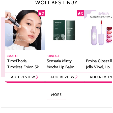
WOLI BEST BUY
0
0
MAKEUP
SKINCARE
TimePhoria
Sensatia Minty
Emina Glosszill
Timeless Fixion Skin
Mocha Lip Balm,
Jelly Vinyl, Lip
Tint Stick,
Pelembap Bibir
Cream Glossy
ADD REVIEW
ADD REVIEW
ADD REVIE
Foundation dan
dengan Aroma
Ringan dengan 
Concealer 2-in-1
Cokelat
Bibir Plumpy
MORE