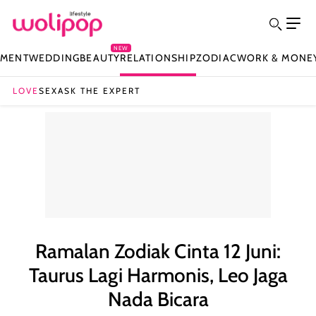
NEW
NMENT
WEDDING
BEAUTY
RELATIONSHIP
ZODIAC
WORK & MONE
LOVE
SEX
ASK THE EXPERT
Ramalan Zodiak Cinta 12 Juni:
Taurus Lagi Harmonis, Leo Jaga
Nada Bicara