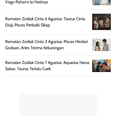
Virgo Pahami Isi Hatinya
setelah
membantu
diaplikasikan.
melindungi kulit
Kemasannya
dari paparan sinar
Ramalan Zodiak Cinta 6 Agustus: Taurus Cinta
praktis dengan
UV saat
Diuji, Pisces Perbaiki Sikap
botol spray yang
beraktivitas di
mudah digunakan
siang hari.
dan cukup ringkas
Meskipun begitu,
Ramalan Zodiak Cinta 3 Agustus: Pisces Hindari
untuk dibawa saat
sunscreen tetap
Godaan, Aries Terima Kekurangan
bepergian.
perlu diaplikasikan
Semprotan yang
ulang sesuai
Ramalan Zodiak Cinta 7 Agustus: Aquarius Harus
dihasilkan juga
kebutuhan agar
Sabar, Taurus Terlalu Cuek
merata sehingga
perlindungannya
memudahkan
tetap optimal.
pengaplikasian
Karena baru
tanpa membuat
pertama kali
rambut terasa
mencoba, review
berat. Perlu
ini berfokus pada
diingat bahwa
kesan awal
ketahanan aroma
penggunaan.