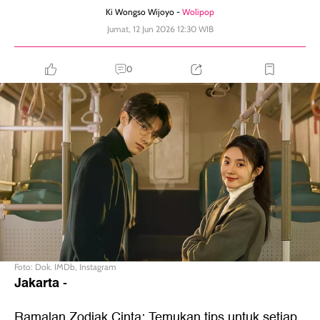
Ki Wongso Wijoyo -
Wolipop
Jumat, 12 Jun 2026 12:30 WIB
0
Foto: Dok. IMDb, Instagram
Jakarta
-
Ramalan Zodiak Cinta: Temukan tips untuk setiap