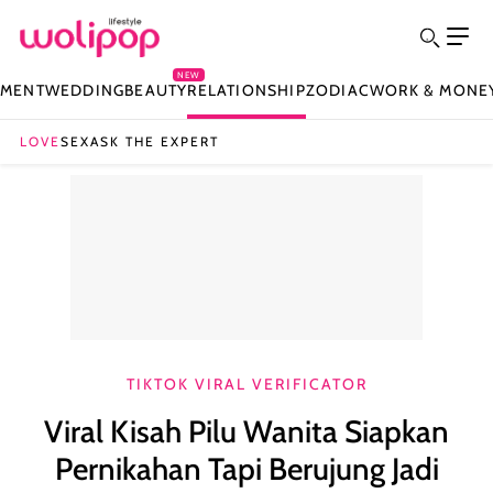
NEW
NMENT
WEDDING
BEAUTY
RELATIONSHIP
ZODIAC
WORK & MONE
LOVE
SEX
ASK THE EXPERT
TIKTOK VIRAL VERIFICATOR
Viral Kisah Pilu Wanita Siapkan
Pernikahan Tapi Berujung Jadi