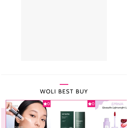
WOLI BEST BUY
0
0