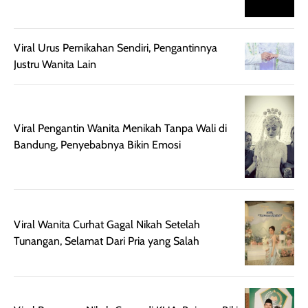
mudah digunakan
siang hari.
dan cukup ringkas
Meskipun begitu,
untuk dibawa saat
sunscreen tetap
Viral Urus Pernikahan Sendiri, Pengantinnya
bepergian.
perlu diaplikasikan
Justru Wanita Lain
Semprotan yang
ulang sesuai
dihasilkan juga
kebutuhan agar
merata sehingga
perlindungannya
memudahkan
tetap optimal.
Viral Pengantin Wanita Menikah Tanpa Wali di
pengaplikasian
Karena baru
Bandung, Penyebabnya Bikin Emosi
tanpa membuat
pertama kali
rambut terasa
mencoba, review
berat. Perlu
ini berfokus pada
diingat bahwa
kesan awal
ketahanan aroma
penggunaan.
Viral Wanita Curhat Gagal Nikah Setelah
dapat berbeda
Penilaian
Tunangan, Selamat Dari Pria yang Salah
pada setiap orang,
mengenai
tergantung jenis
performa dalam
rambut, aktivitas,
jangka panjang,
dan kondisi
seperti