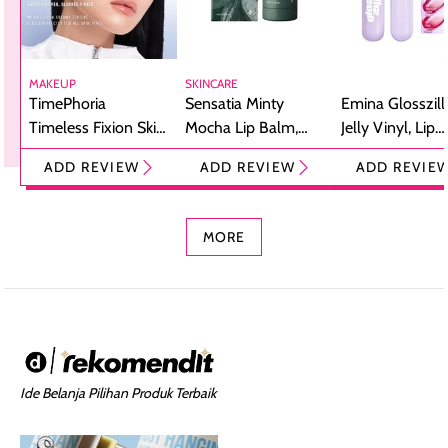
MAKEUP
SKINCARE
TimePhoria
Sensatia Minty
Emina Glosszill
Timeless Fixion Skin
Mocha Lip Balm,
Jelly Vinyl, Lip
Tint Stick,
Pelembap Bibir
Cream Glossy
ADD REVIEW
ADD REVIEW
ADD REVIE
Foundation dan
dengan Aroma
Ringan dengan 
Concealer 2-in-1
Cokelat
Bibir Plumpy
MORE
Ide Belanja Pilihan Produk Terbaik