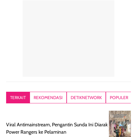
rambut sehari-
Kemasannya
sensai dinginy
hari. Pengalaman
ringkas sehingga
ada efek
penggunaan yang
mudah disimpan
lembabnya ju
konsisten menjadi
di dalam pouch
karna kulit aku
alasan produk ini
atau dibawa saat
kering meront
tetap masuk
bepergian. Dari
Kalau dipakai
dalam rutinitas.
penggunaan
dibawah mak
Hair mist ini
pertama,
juga ga peelin
memiliki aroma
teksturnya terasa
jadi nyaman gi
yang lembut dan
ringan dan mudah
Packagingnya 
memberikan
diratakan di kulit.
plastik tutup ul
kesan rambut
Produk juga
mutul botolny
lebih segar
memberikan hasil
meruncing jadi
TERKAIT
REKOMENDASI
DETIKNETWORK
POPULER
setelah
akhir yang
pas buat nakar
digunakan.
nyaman tanpa
sunscreennya.
Wanginya tidak
terasa lengket
terus udah SP
terasa berlebihan
berlebihan. Varian
40 yang pasti
Viral Antimainstream, Pengantin Sunda Ini Diarak
sehingga tetap
Bright Glow
cocok dipakai 
Power Rangers ke Pelaminan