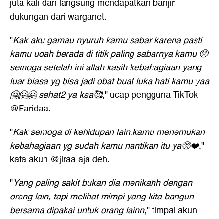
juta kali dan langsung mendapatkan banjir
dukungan dari warganet.
"
Kak aku gamau nyuruh kamu sabar karena pasti
kamu udah berada di titik paling sabarnya kamu 🥺
semoga setelah ini allah kasih kebahagiaan yang
luar biasa yg bisa jadi obat buat luka hati kamu yaa
🤗🤗🤗 sehat2 ya kaa🥰
," ucap pengguna TikTok
@Faridaa.
"
Kak semoga di kehidupan lain,kamu menemukan
kebahagiaan yg sudah kamu nantikan itu ya🥺❤️
,"
kata akun @jiraa aja deh.
"
Yang paling sakit bukan dia menikahh dengan
orang lain, tapi melihat mimpi yang kita bangun
bersama dipakai untuk orang lainn
," timpal akun