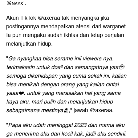
@ɴᴀʏx`.
Akun TikTok @axeraa tak menyangka jika
postingannya mendapatkan atensi dari warganet.
Ia pun mengaku sudah ikhlas dan tetap berjalan
melanjutkan hidup.
"
Ga nyangkaa bisa serame inii viewers nya.
terimakasih untuk doa² dan semangatnya yaa🥹
semoga dikehidupan yang cuma sekali ini, kalian
bisa menikah dengan orang yang kalian cintai
yaaa❤️. untuk yang merasakan hal yang sama
kaya aku, mari pulih dan melanjutkan hidup
sebagaimana mestinya🫂
," jawab @axeraa.
"
Papa aku udah meninggal 2023 dan mama aku
ga menerima aku dari kecil kak, jadii aku sendirii.