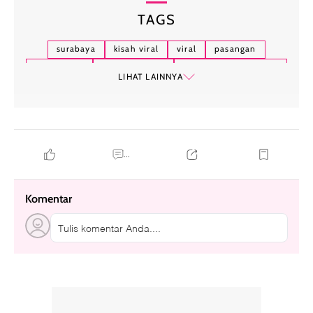
TAGS
surabaya
kisah viral
viral
pasangan
pernikahan
batal menikah
persiapan pernikahan
LIHAT LAINNYA
...
Komentar
Tulis komentar Anda....