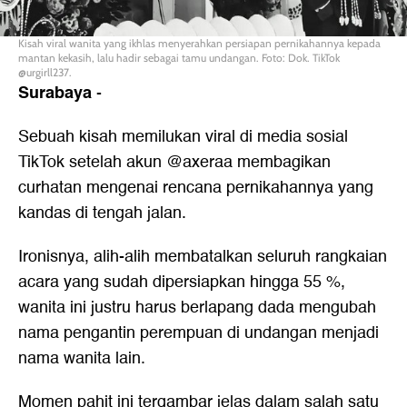
Kisah viral wanita yang ikhlas menyerahkan persiapan pernikahannya kepada
mantan kekasih, lalu hadir sebagai tamu undangan. Foto: Dok. TikTok
@urgirll237.
Surabaya
-
Sebuah kisah memilukan viral di media sosial
TikTok setelah akun @axeraa membagikan
curhatan mengenai rencana pernikahannya yang
kandas di tengah jalan.
Ironisnya, alih-alih membatalkan seluruh rangkaian
acara yang sudah dipersiapkan hingga 55 %,
wanita ini justru harus berlapang dada mengubah
nama pengantin perempuan di undangan menjadi
nama wanita lain.
Momen pahit ini tergambar jelas dalam salah satu