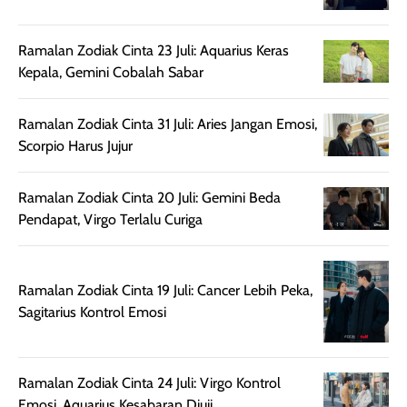
untuk kulit normal
💖💕✨.
lebih rata, seha
hingga kombinasi,
dan fresh. Coc
Ramalan Zodiak Cinta 23 Juli: Aquarius Keras
namun pada kulit
banget buat
Kepala, Gemini Cobalah Sabar
sangat berminyak
dipakai daily, b
mungkin butuh
ke kantor, kulia
Ramalan Zodiak Cinta 31 Juli: Aries Jangan Emosi,
touch-up setelah
ataupun sekad
Scorpio Harus Jujur
beberapa jam.
jalan santai. Plus
Meski harganya
point lainnya,
cukup tinggi,
produk ini juga
Ramalan Zodiak Cinta 20 Juli: Gemini Beda
kualitasnya
minim oksidasi
Pendapat, Virgo Terlalu Curiga
sepadan. Bedak
jadi warnanya
ini cocok untuk
tetap stabil
kamu yang
setelah beber
Ramalan Zodiak Cinta 19 Juli: Cancer Lebih Peka,
menginginkan
jam dipakai.
Sagitarius Kontrol Emosi
tampilan flawless,
Shade Carame
ringan, dan
juga pas di kuli
berkelas —
bikin complex
Ramalan Zodiak Cinta 24 Juli: Virgo Kontrol
sempurna untuk
terlihat hangat
Emosi, Aquarius Kesabaran Diuji