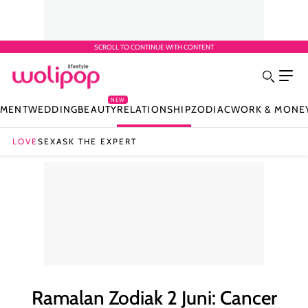
SCROLL TO CONTINUE WITH CONTENT
NEW
NMENT
WEDDING
BEAUTY
RELATIONSHIP
ZODIAC
WORK & MONE
LOVE
SEX
ASK THE EXPERT
Ramalan Zodiak 2 Juni: Cancer