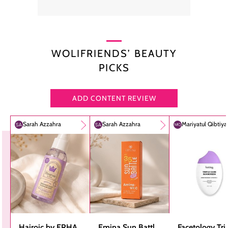
WOLIFRIENDS’ BEAUTY
PICKS
ADD CONTENT REVIEW
Sarah Azzahra
Sarah Azzahra
Mariyatul Qibtiy
Hairoic by ERHA
Emina Sun Battle
Facetology Tri