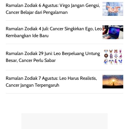
rambut terasa
Vitamin C, serta
Ramalan Zodiak 6 Agustus: Virgo Jangan Gengsi,
lebih halus dan
dilengkapi SPF 35
Cancer Belajar dari Pengalaman
mudah diatur
PA+++ untuk
setelah
membantu
Ramalan Zodiak 4 Juli: Cancer Singkirkan Ego, Leo
diaplikasikan.
melindungi kulit
Kembangkan Ide Baru
Kemasannya
dari paparan sinar
praktis dengan
UV saat
botol spray yang
beraktivitas di
Ramalan Zodiak 29 Juni: Leo Berpeluang Untung
mudah digunakan
siang hari.
Besar, Cancer Perlu Sabar
dan cukup ringkas
Meskipun begitu,
untuk dibawa saat
sunscreen tetap
Ramalan Zodiak 7 Agustus: Leo Harus Realistis,
bepergian.
perlu diaplikasikan
Cancer Jangan Terpengaruh
Semprotan yang
ulang sesuai
dihasilkan juga
kebutuhan agar
merata sehingga
perlindungannya
memudahkan
tetap optimal.
pengaplikasian
Karena baru
tanpa membuat
pertama kali
rambut terasa
mencoba, review