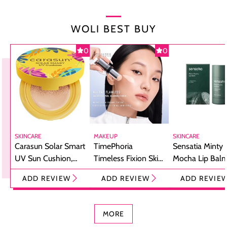
WOLI BEST BUY
0
0
SKINCARE
MAKEUP
SKINCARE
Carasun Solar Smart
TimePhoria
Sensatia Minty
UV Sun Cushion,
Timeless Fixion Skin
Mocha Lip Balm
Bikin Reapply
Tint Stick,
Pelembap Bibir
ADD REVIEW
ADD REVIEW
ADD REVIE
Sunscreen Jadi
Foundation dan
dengan Aroma
Praktis
Concealer 2-in-1
Cokelat
MORE