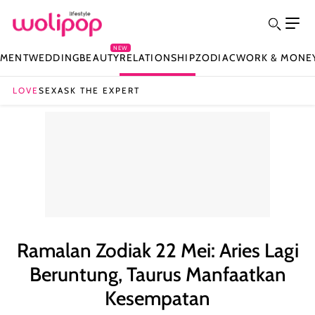
NEW
NMENT
WEDDING
BEAUTY
RELATIONSHIP
ZODIAC
WORK & MONE
LOVE
SEX
ASK THE EXPERT
Ramalan Zodiak 22 Mei: Aries Lagi
Beruntung, Taurus Manfaatkan
Kesempatan