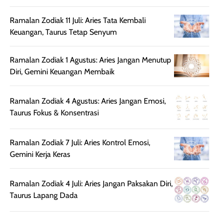
sehingga tetap
Bright Glow
cocok dipakai 
nyaman dipakai
memberikan efek
aktifitas outdo
Ramalan Zodiak 11 Juli: Aries Tata Kembali
untuk aktivitas
akhir yang
juga. baru
Keuangan, Taurus Tetap Senyum
harian, baik
membuat kulit
pemakaaian 6
sebelum maupun
tampak lebih
bulan tapi ker
Ramalan Zodiak 1 Agustus: Aries Jangan Menutup
setelah
cerah, namun
bersihnya mu
Diri, Gemini Keuangan Membaik
beraktivitas di luar
hasilnya tetap
ku
ruangan. Selain
dapat berbeda
memberikan
pada setiap jenis
Ramalan Zodiak 4 Agustus: Aries Jangan Emosi,
aroma pada
kulit. Produk ini
Taurus Fokus & Konsentrasi
rambut, produk ini
mengandung
juga membantu
Amino dan
Ramalan Zodiak 7 Juli: Aries Kontrol Emosi,
rambut terasa
Vitamin C, serta
Gemini Kerja Keras
lebih halus dan
dilengkapi SPF 35
mudah diatur
PA+++ untuk
setelah
membantu
Ramalan Zodiak 4 Juli: Aries Jangan Paksakan Diri,
diaplikasikan.
melindungi kulit
Taurus Lapang Dada
Kemasannya
dari paparan sinar
praktis dengan
UV saat