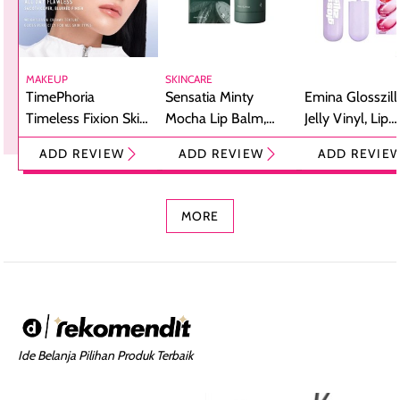
MAKEUP
SKINCARE
TimePhoria
Sensatia Minty
Emina Glosszill
Timeless Fixion Skin
Mocha Lip Balm,
Jelly Vinyl, Lip
Tint Stick,
Pelembap Bibir
Cream Glossy
ADD REVIEW
ADD REVIEW
ADD REVIE
Foundation dan
dengan Aroma
Ringan dengan 
Concealer 2-in-1
Cokelat
Bibir Plumpy
MORE
Ide Belanja Pilihan Produk Terbaik