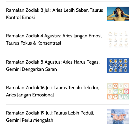
sehingga tetap
Bright Glow
cocok dipakai 
nyaman dipakai
memberikan efek
aktifitas outdo
Ramalan Zodiak 8 Juli: Aries Lebih Sabar, Taurus
untuk aktivitas
akhir yang
juga. baru
Kontrol Emosi
harian, baik
membuat kulit
pemakaaian 6
sebelum maupun
tampak lebih
bulan tapi ker
Ramalan Zodiak 4 Agustus: Aries Jangan Emosi,
setelah
cerah, namun
bersihnya mu
Taurus Fokus & Konsentrasi
beraktivitas di luar
hasilnya tetap
ku
ruangan. Selain
dapat berbeda
memberikan
pada setiap jenis
Ramalan Zodiak 8 Agustus: Aries Harus Tegas,
aroma pada
kulit. Produk ini
Gemini Dengarkan Saran
rambut, produk ini
mengandung
juga membantu
Amino dan
rambut terasa
Vitamin C, serta
Ramalan Zodiak 16 Juli: Taurus Terlalu Teledor,
lebih halus dan
dilengkapi SPF 35
Aries Jangan Emosional
mudah diatur
PA+++ untuk
setelah
membantu
Ramalan Zodiak 19 Juli: Taurus Lebih Peduli,
diaplikasikan.
melindungi kulit
Gemini Perlu Mengalah
Kemasannya
dari paparan sinar
praktis dengan
UV saat