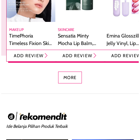
MAKEUP
SKINCARE
TimePhoria
Sensatia Minty
Emina Glosszill
Timeless Fixion Skin
Mocha Lip Balm,
Jelly Vinyl, Lip
Tint Stick,
Pelembap Bibir
Cream Glossy
ADD REVIEW
ADD REVIEW
ADD REVIE
Foundation dan
dengan Aroma
Ringan dengan 
Concealer 2-in-1
Cokelat
Bibir Plumpy
MORE
Ide Belanja Pilihan Produk Terbaik