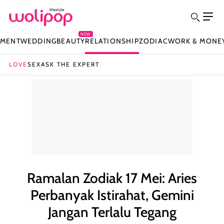
NEW
NMENT
WEDDING
BEAUTY
RELATIONSHIP
ZODIAC
WORK & MONE
LOVE
SEX
ASK THE EXPERT
Ramalan Zodiak 17 Mei: Aries
Perbanyak Istirahat, Gemini
Jangan Terlalu Tegang