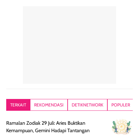
perawatan
praktis.
diratakan, ada
rambut sehari-
Kemasannya
sensai dinginy
hari. Pengalaman
ringkas sehingga
ada efek
penggunaan yang
mudah disimpan
lembabnya ju
konsisten menjadi
di dalam pouch
karna kulit aku
alasan produk ini
atau dibawa saat
kering meront
tetap masuk
bepergian. Dari
Kalau dipakai
dalam rutinitas.
penggunaan
dibawah mak
Hair mist ini
pertama,
juga ga peelin
memiliki aroma
teksturnya terasa
jadi nyaman gi
yang lembut dan
ringan dan mudah
Packagingnya 
memberikan
diratakan di kulit.
plastik tutup ul
kesan rambut
Produk juga
mutul botolny
lebih segar
memberikan hasil
meruncing jadi
TERKAIT
REKOMENDASI
DETIKNETWORK
POPULER
setelah
akhir yang
pas buat nakar
digunakan.
nyaman tanpa
sunscreennya.
Ramalan Zodiak 29 Juli: Aries Buktikan
Wanginya tidak
terasa lengket
terus udah SP
Kemampuan, Gemini Hadapi Tantangan
terasa berlebihan
berlebihan. Varian
40 yang pasti