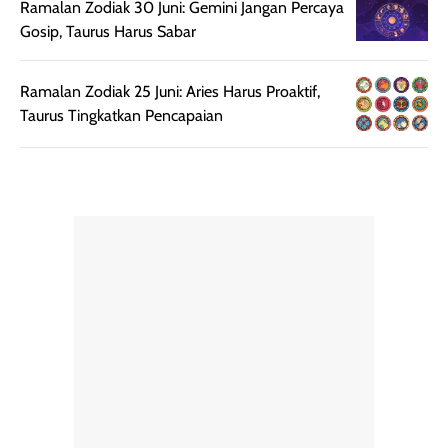
Ramalan Zodiak 30 Juni: Gemini Jangan Percaya
botol spray yang
beraktivitas di
Gosip, Taurus Harus Sabar
mudah digunakan
siang hari.
dan cukup ringkas
Meskipun begitu,
untuk dibawa saat
sunscreen tetap
Ramalan Zodiak 25 Juni: Aries Harus Proaktif,
bepergian.
perlu diaplikasikan
Taurus Tingkatkan Pencapaian
Semprotan yang
ulang sesuai
dihasilkan juga
kebutuhan agar
merata sehingga
perlindungannya
memudahkan
tetap optimal.
pengaplikasian
Karena baru
tanpa membuat
pertama kali
rambut terasa
mencoba, review
berat. Perlu
ini berfokus pada
diingat bahwa
kesan awal
ketahanan aroma
penggunaan.
dapat berbeda
Penilaian
pada setiap orang,
mengenai
tergantung jenis
performa dalam
rambut, aktivitas,
jangka panjang,