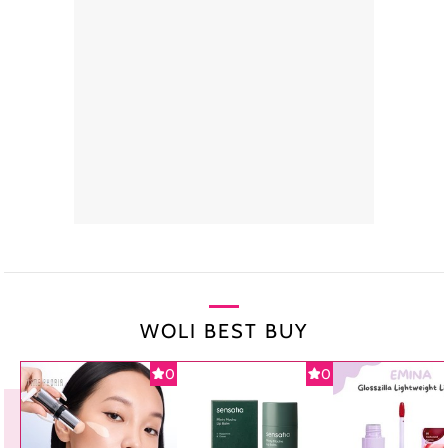
WOLI BEST BUY
0
0