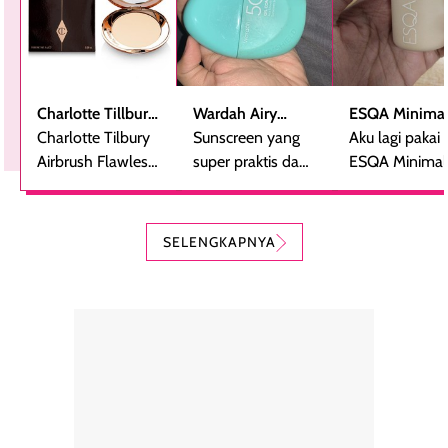
Charlotte Tillbury
Wardah Airy
ESQA Minimal
Airbrush Flawless
Charlotte Tilbury
Smooth -
Sunscreen yang
Blurring Seru
Aku lagi pakai
Finish Powder
Airbrush Flawless
Sunscreen Serum
super praktis dan
Skin Tint SPF 
ESQA Minimali
Finsih Powder
bentuknya cantik
PA++
Blurring Seru
adalah bedak
(aku pakai yang
Skin Tint SPF 
padat mewah
kerang).
PA++, shade
SELENGKAPNYA
dengan hasil akhir
Sunscreen ini spf
Caramel dan
yang halus dan
50++++ loh guys,
sudah aku
natural, seolah
enak banget untuk
repurchase
kulit diberi efek
dipakai sehari hari
beberapa kali.
blur filter.
apalagi di musim
Teksturnya rin
Teksturnya ringan,
yang lagi panas
gampang
lembut, dan
panasnya ini.
dibaurkan paka
mudah dibaurkan
Teksturny blend-
jari, sponge,