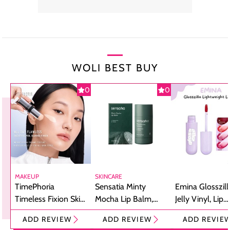
WOLI BEST BUY
0
0
MAKEUP
SKINCARE
TimePhoria
Sensatia Minty
Emina Glosszill
Timeless Fixion Skin
Mocha Lip Balm,
Jelly Vinyl, Lip
Tint Stick,
Pelembap Bibir
Cream Glossy
ADD REVIEW
ADD REVIEW
ADD REVIE
Foundation dan
dengan Aroma
Ringan dengan 