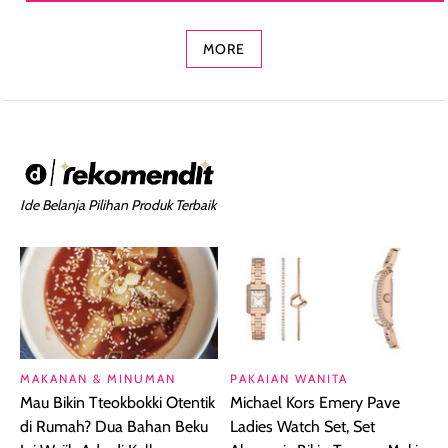
Concealer 2-in-1
Cokelat
Bibir Plumpy
MORE
Ide Belanja Pilihan Produk Terbaik
MAKANAN & MINUMAN
PAKAIAN WANITA
Mau Bikin Tteokbokki Otentik
Michael Kors Emery Pave
di Rumah? Dua Bahan Beku
Ladies Watch Set, Set