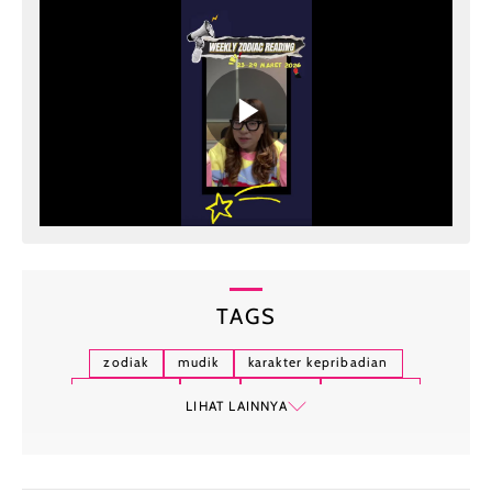
TAGS
zodiak
mudik
karakter kepribadian
sifat zodiak
libra
scorpio
sagittarius
LIHAT LAINNYA
capricorn