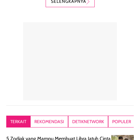
SELENGKAPNYA
digunakan sebagai
harian dalam
milky lotion,
pelengkap
ukuran yang lebih
gampang
perawatan
praktis.
diratakan, ada
rambut sehari-
Kemasannya
sensai dinginy
hari. Pengalaman
ringkas sehingga
ada efek
penggunaan yang
mudah disimpan
lembabnya ju
konsisten menjadi
di dalam pouch
karna kulit aku
alasan produk ini
atau dibawa saat
kering meront
tetap masuk
bepergian. Dari
Kalau dipakai
dalam rutinitas.
penggunaan
dibawah mak
Hair mist ini
pertama,
juga ga peelin
memiliki aroma
teksturnya terasa
jadi nyaman gi
yang lembut dan
ringan dan mudah
Packagingnya 
memberikan
diratakan di kulit.
plastik tutup ul
kesan rambut
Produk juga
mutul botolny
lebih segar
memberikan hasil
meruncing jadi
TERKAIT
REKOMENDASI
DETIKNETWORK
POPULER
setelah
akhir yang
pas buat nakar
digunakan.
nyaman tanpa
sunscreennya.
5 Zodiak yang Mampu Membuat Libra Jatuh Cinta