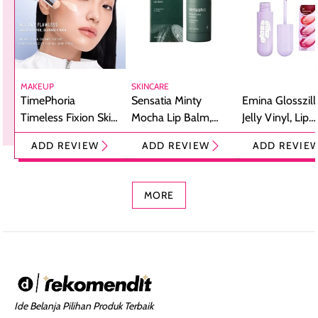
MAKEUP
SKINCARE
TimePhoria
Sensatia Minty
Emina Glosszill
Timeless Fixion Skin
Mocha Lip Balm,
Jelly Vinyl, Lip
Tint Stick,
Pelembap Bibir
Cream Glossy
ADD REVIEW
ADD REVIEW
ADD REVIE
Foundation dan
dengan Aroma
Ringan dengan 
Concealer 2-in-1
Cokelat
Bibir Plumpy
MORE
Ide Belanja Pilihan Produk Terbaik