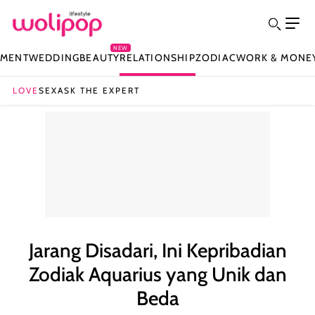
NEW
NMENT
WEDDING
BEAUTY
RELATIONSHIP
ZODIAC
WORK & MONE
LOVE
SEX
ASK THE EXPERT
Jarang Disadari, Ini Kepribadian
Zodiak Aquarius yang Unik dan
Beda