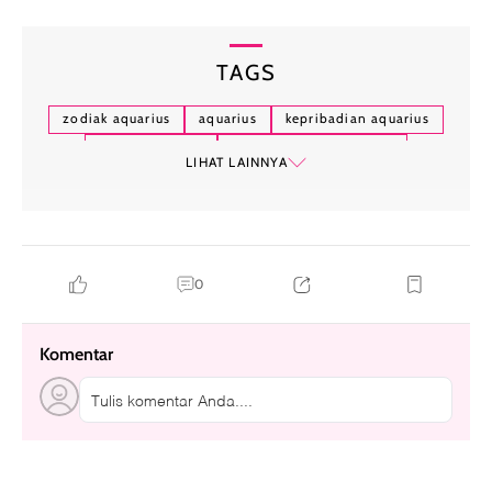
TAGS
zodiak aquarius
aquarius
kepribadian aquarius
karakter zodiak
zodiak dan kepribadian
LIHAT LAINNYA
ciri khas aquarius
0
Komentar
Tulis komentar Anda....