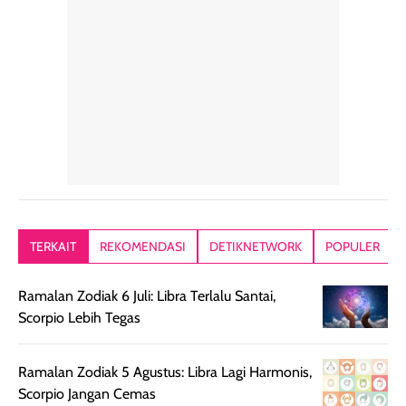
penggunaan yang
mudah disimpan
lembabnya ju
konsisten menjadi
di dalam pouch
karna kulit aku
alasan produk ini
atau dibawa saat
kering meront
tetap masuk
bepergian. Dari
Kalau dipakai
dalam rutinitas.
penggunaan
dibawah mak
Hair mist ini
pertama,
juga ga peelin
memiliki aroma
teksturnya terasa
jadi nyaman gi
yang lembut dan
ringan dan mudah
Packagingnya 
memberikan
diratakan di kulit.
plastik tutup ul
kesan rambut
Produk juga
mutul botolny
lebih segar
memberikan hasil
meruncing jadi
TERKAIT
REKOMENDASI
DETIKNETWORK
POPULER
setelah
akhir yang
pas buat nakar
digunakan.
nyaman tanpa
sunscreennya.
Ramalan Zodiak 6 Juli: Libra Terlalu Santai,
Wanginya tidak
terasa lengket
terus udah SP
Scorpio Lebih Tegas
terasa berlebihan
berlebihan. Varian
40 yang pasti
sehingga tetap
Bright Glow
cocok dipakai 
nyaman dipakai
memberikan efek
aktifitas outdo
Ramalan Zodiak 5 Agustus: Libra Lagi Harmonis,
untuk aktivitas
akhir yang
juga. baru
Scorpio Jangan Cemas