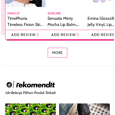
MAKEUP
SKINCARE
TimePhoria
Sensatia Minty
Emina Glosszill
Timeless Fixion Skin
Mocha Lip Balm,
Jelly Vinyl, Lip
Tint Stick,
Pelembap Bibir
Cream Glossy
ADD REVIEW
ADD REVIEW
ADD REVIE
Foundation dan
dengan Aroma
Ringan dengan 
Concealer 2-in-1
Cokelat
Bibir Plumpy
MORE
Ide Belanja Pilihan Produk Terbaik