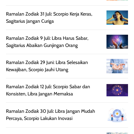
harian, baik
membuat kulit
pemakaaian 6
sebelum maupun
tampak lebih
bulan tapi ker
Ramalan Zodiak 31 Juli: Scorpio Kerja Keras,
setelah
cerah, namun
bersihnya mu
Sagitarius Jangan Curiga
beraktivitas di luar
hasilnya tetap
ku
ruangan. Selain
dapat berbeda
memberikan
pada setiap jenis
Ramalan Zodiak 9 Juli: Libra Harus Sabar,
aroma pada
kulit. Produk ini
Sagitarius Abaikan Gunjingan Orang
rambut, produk ini
mengandung
juga membantu
Amino dan
Ramalan Zodiak 29 Juni: Libra Selesaikan
rambut terasa
Vitamin C, serta
Kewajiban, Scorpio Jauhi Utang
lebih halus dan
dilengkapi SPF 35
mudah diatur
PA+++ untuk
Ramalan Zodiak 12 Juli: Scorpio Sabar dan
setelah
membantu
Konsisten, Libra Jangan Memaksa
diaplikasikan.
melindungi kulit
Kemasannya
dari paparan sinar
praktis dengan
UV saat
Ramalan Zodiak 30 Juli: Libra Jangan Mudah
botol spray yang
beraktivitas di
Percaya, Scorpio Lakukan Inovasi
mudah digunakan
siang hari.
dan cukup ringkas
Meskipun begitu,