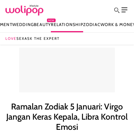
NEW
NMENT
WEDDING
BEAUTY
RELATIONSHIP
ZODIAC
WORK & MONE
LOVE
SEX
ASK THE EXPERT
Ramalan Zodiak 5 Januari: Virgo
Jangan Keras Kepala, Libra Kontrol
Emosi