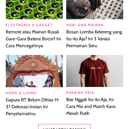
ELEKTRONIK & GADGET
HOBI DAN MAINAN
Remote atau Mainan Rusak
Bosan Lomba Kelereng yang
Gara-Gara Baterai Bocor? Ini
Itu-itu Aja? Ini 3 Variasi
Cara Mencegahnya
Permainan Seru
PAKAIAN PRIA
HOME & LIVING
Biar Nggak Itu-itu Aja, Ini
Gapura RT Belum Dihias H-
Cara Mix and Match Kaos
3? Dekorasi Instan Ini
Merah Putih
Penyelamatmu