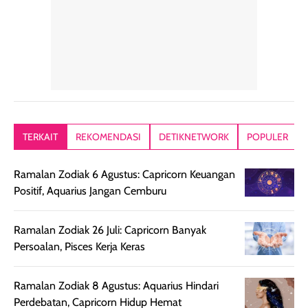
tetap masuk
bepergian. Dari
Kalau dipakai
dalam rutinitas.
penggunaan
dibawah mak
Hair mist ini
pertama,
juga ga peelin
memiliki aroma
teksturnya terasa
jadi nyaman gi
yang lembut dan
ringan dan mudah
Packagingnya 
memberikan
diratakan di kulit.
plastik tutup ul
kesan rambut
Produk juga
mutul botolny
lebih segar
memberikan hasil
meruncing jadi
TERKAIT
REKOMENDASI
DETIKNETWORK
POPULER
setelah
akhir yang
pas buat nakar
digunakan.
nyaman tanpa
sunscreennya.
Ramalan Zodiak 6 Agustus: Capricorn Keuangan
Wanginya tidak
terasa lengket
terus udah SP
Positif, Aquarius Jangan Cemburu
terasa berlebihan
berlebihan. Varian
40 yang pasti
sehingga tetap
Bright Glow
cocok dipakai 
nyaman dipakai
memberikan efek
aktifitas outdo
Ramalan Zodiak 26 Juli: Capricorn Banyak
untuk aktivitas
akhir yang
juga. baru
Persoalan, Pisces Kerja Keras
harian, baik
membuat kulit
pemakaaian 6
sebelum maupun
tampak lebih
bulan tapi ker
Ramalan Zodiak 8 Agustus: Aquarius Hindari
setelah
cerah, namun
bersihnya mu
Perdebatan, Capricorn Hidup Hemat