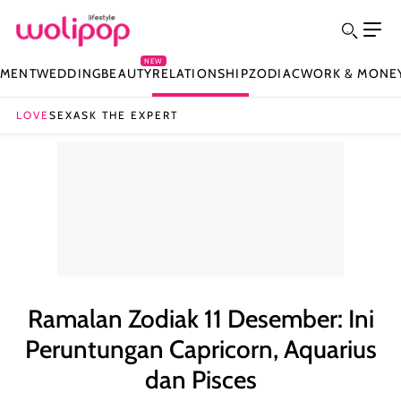
NEW
NMENT
WEDDING
BEAUTY
RELATIONSHIP
ZODIAC
WORK & MONE
LOVE
SEX
ASK THE EXPERT
Ramalan Zodiak 11 Desember: Ini
Peruntungan Capricorn, Aquarius
dan Pisces