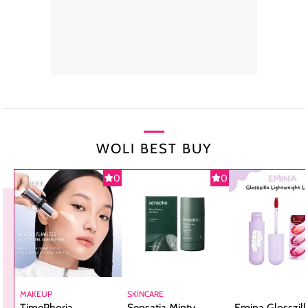
WOLI BEST BUY
0
0
MAKEUP
SKINCARE
TimePhoria
Sensatia Minty
Emina Glosszill