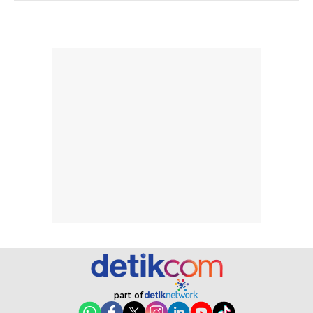
dihasilkan juga
kebutuhan agar
merata sehingga
perlindungannya
memudahkan
tetap optimal.
pengaplikasian
Karena baru
tanpa membuat
pertama kali
rambut terasa
mencoba, review
berat. Perlu
ini berfokus pada
diingat bahwa
kesan awal
ketahanan aroma
penggunaan.
dapat berbeda
Penilaian
pada setiap orang,
mengenai
tergantung jenis
performa dalam
rambut, aktivitas,
jangka panjang,
dan kondisi
seperti
lingkungan.
kenyamanan
Namun, dari
setelah
pengalaman
pemakaian rutin
penggunaan
atau
part of
hingga repurchase
kecocokannya