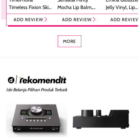
Timeless Fixion Skin
Mocha Lip Balm,
Jelly Vinyl, Lip
Tint Stick,
Pelembap Bibir
Cream Glossy
ADD REVIEW
ADD REVIEW
ADD REVIE
Foundation dan
dengan Aroma
Ringan dengan 
Concealer 2-in-1
Cokelat
Bibir Plumpy
MORE
Ide Belanja Pilihan Produk Terbaik