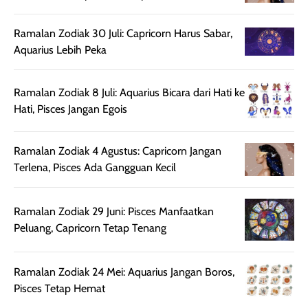
beraktivitas di luar
hasilnya tetap
ku
ruangan. Selain
dapat berbeda
Ramalan Zodiak 30 Juli: Capricorn Harus Sabar,
memberikan
pada setiap jenis
Aquarius Lebih Peka
aroma pada
kulit. Produk ini
rambut, produk ini
mengandung
juga membantu
Amino dan
Ramalan Zodiak 8 Juli: Aquarius Bicara dari Hati ke
rambut terasa
Vitamin C, serta
Hati, Pisces Jangan Egois
lebih halus dan
dilengkapi SPF 35
mudah diatur
PA+++ untuk
Ramalan Zodiak 4 Agustus: Capricorn Jangan
setelah
membantu
Terlena, Pisces Ada Gangguan Kecil
diaplikasikan.
melindungi kulit
Kemasannya
dari paparan sinar
praktis dengan
UV saat
Ramalan Zodiak 29 Juni: Pisces Manfaatkan
botol spray yang
beraktivitas di
Peluang, Capricorn Tetap Tenang
mudah digunakan
siang hari.
dan cukup ringkas
Meskipun begitu,
untuk dibawa saat
sunscreen tetap
Ramalan Zodiak 24 Mei: Aquarius Jangan Boros,
bepergian.
perlu diaplikasikan
Pisces Tetap Hemat
Semprotan yang
ulang sesuai