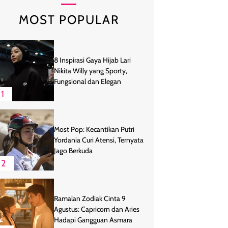
MOST POPULAR
8 Inspirasi Gaya Hijab Lari
Nikita Willy yang Sporty,
Fungsional dan Elegan
1
Most Pop: Kecantikan Putri
Yordania Curi Atensi, Ternyata
Jago Berkuda
2
Ramalan Zodiak Cinta 9
Agustus: Capricorn dan Aries
Hadapi Gangguan Asmara