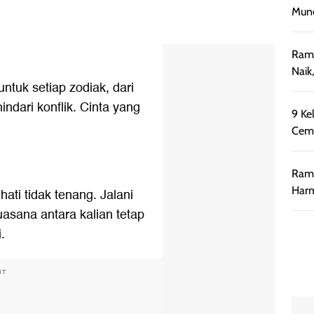
Munc
Rama
Naik
ntuk setiap zodiak, dari
dari konflik. Cinta yang
9 Ke
Cemb
Rama
Harm
ati tidak tenang. Jalani
asana antara kalian tetap
.
NT