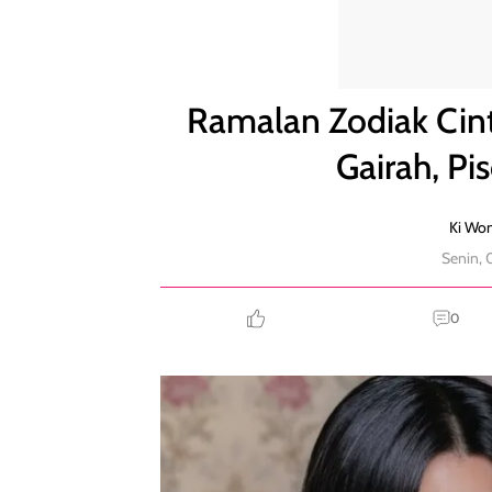
Ramalan Zodiak Cinta 8 Desember: Aries Penuh Gai
Ramalan Zodiak Cin
Gairah, Pi
Ki Wo
Senin, 
0