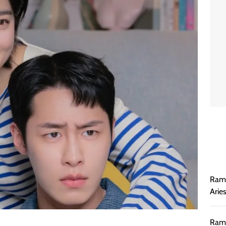
Rama
Arie
Rama