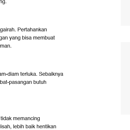
ng.
gairah. Pertahankan
ngan yang bisa membuat
aman.
m-diam terluka. Sebaiknya
mbat-pasangan butuh
r tidak memancing
isah, lebih baik hentikan