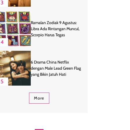
3
Ramalan Zodiak 9 Agustus:
Libra Ada Rintangan Muncul,
Scorpio Harus Tegas
4
6 Drama China Netflix
dengan Male Lead Green Flag
yang Bikin Jatuh Hati
5
More