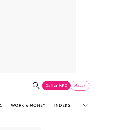
Daftar MPC
Masuk
C
WORK & MONEY
INDEKS