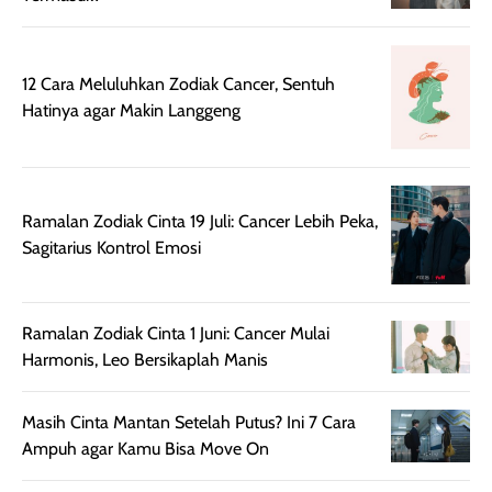
mudah diatur
PA+++ untuk
setelah
membantu
diaplikasikan.
melindungi kulit
12 Cara Meluluhkan Zodiak Cancer, Sentuh
Kemasannya
dari paparan sinar
Hatinya agar Makin Langgeng
praktis dengan
UV saat
botol spray yang
beraktivitas di
mudah digunakan
siang hari.
dan cukup ringkas
Meskipun begitu,
Ramalan Zodiak Cinta 19 Juli: Cancer Lebih Peka,
untuk dibawa saat
sunscreen tetap
Sagitarius Kontrol Emosi
bepergian.
perlu diaplikasikan
Semprotan yang
ulang sesuai
dihasilkan juga
kebutuhan agar
Ramalan Zodiak Cinta 1 Juni: Cancer Mulai
merata sehingga
perlindungannya
Harmonis, Leo Bersikaplah Manis
memudahkan
tetap optimal.
pengaplikasian
Karena baru
tanpa membuat
pertama kali
Masih Cinta Mantan Setelah Putus? Ini 7 Cara
rambut terasa
mencoba, review
Ampuh agar Kamu Bisa Move On
berat. Perlu
ini berfokus pada