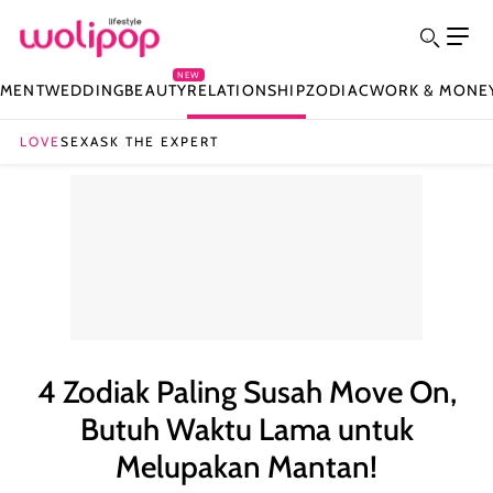
NEW
NMENT
WEDDING
BEAUTY
RELATIONSHIP
ZODIAC
WORK & MONE
LOVE
SEX
ASK THE EXPERT
4 Zodiak Paling Susah Move On,
Butuh Waktu Lama untuk
Melupakan Mantan!