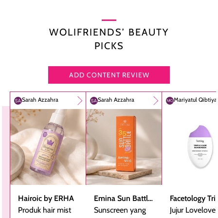
WOLIFRIENDS’ BEAUTY
PICKS
ADD CONTENT REVIEW
Sarah Azzahra
Sarah Azzahra
Mariyatul Qibtiy
Hairoic by ERHA
Emina Sun Battle
Facetology Tri
Produk hair mist
SPF 35 PA+++
Sunscreen yang
Care Sunscree
Jujur Lovelove