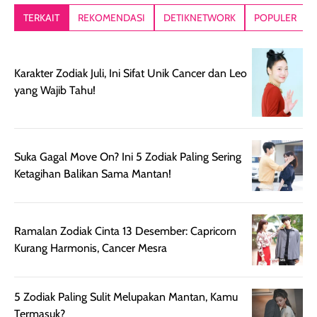
lebih segar
memberikan hasil
meruncing jadi
TERKAIT
REKOMENDASI
DETIKNETWORK
POPULER
setelah
akhir yang
pas buat nakar
digunakan.
nyaman tanpa
sunscreennya.
Wanginya tidak
terasa lengket
terus udah SP
Karakter Zodiak Juli, Ini Sifat Unik Cancer dan Leo
terasa berlebihan
berlebihan. Varian
40 yang pasti
yang Wajib Tahu!
sehingga tetap
Bright Glow
cocok dipakai 
nyaman dipakai
memberikan efek
aktifitas outdo
untuk aktivitas
akhir yang
juga. baru
harian, baik
membuat kulit
pemakaaian 6
Suka Gagal Move On? Ini 5 Zodiak Paling Sering
sebelum maupun
tampak lebih
bulan tapi ker
Ketagihan Balikan Sama Mantan!
setelah
cerah, namun
bersihnya mu
beraktivitas di luar
hasilnya tetap
ku
ruangan. Selain
dapat berbeda
Ramalan Zodiak Cinta 13 Desember: Capricorn
memberikan
pada setiap jenis
Kurang Harmonis, Cancer Mesra
aroma pada
kulit. Produk ini
rambut, produk ini
mengandung
juga membantu
Amino dan
5 Zodiak Paling Sulit Melupakan Mantan, Kamu
rambut terasa
Vitamin C, serta
Termasuk?
lebih halus dan
dilengkapi SPF 35