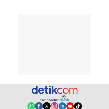
diingat bahwa
kesan awal
ketahanan aroma
penggunaan.
dapat berbeda
Penilaian
pada setiap orang,
mengenai
tergantung jenis
performa dalam
rambut, aktivitas,
jangka panjang,
dan kondisi
seperti
lingkungan.
kenyamanan
Namun, dari
setelah
pengalaman
pemakaian rutin
penggunaan
atau
hingga repurchase
kecocokannya
beberapa kali,
pada berbagai
performanya
kondisi kulit,
terasa cukup
masih
konsisten untuk
memerlukan
penggunaan
penggunaan lebih
part of
sehari-hari.
lanjut.