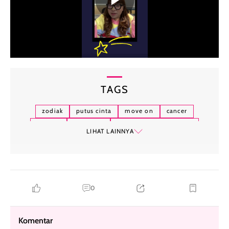
TAGS
zodiak
putus cinta
move on
cancer
scorpio
tips cinta
zodiak dan kepribadian
LIHAT LAINNYA
0
Komentar