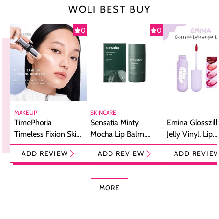
WOLI BEST BUY
0
0
MAKEUP
SKINCARE
TimePhoria
Sensatia Minty
Emina Glosszill
Timeless Fixion Skin
Mocha Lip Balm,
Jelly Vinyl, Lip
Tint Stick,
Pelembap Bibir
Cream Glossy
ADD REVIEW
ADD REVIEW
ADD REVIE
Foundation dan
dengan Aroma
Ringan dengan 
Concealer 2-in-1
Cokelat
Bibir Plumpy
MORE