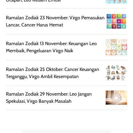
rambut, produk ini
mengandung
juga membantu
Amino dan
Ramalan Zodiak 23 November: Virgo Pemasukan
rambut terasa
Vitamin C, serta
Lancar, Cancer Harus Hemat
lebih halus dan
dilengkapi SPF 35
mudah diatur
PA+++ untuk
setelah
membantu
Ramalan Zodiak 13 November: Keuangan Leo
diaplikasikan.
melindungi kulit
Membaik, Pengeluaran Virgo Naik
Kemasannya
dari paparan sinar
praktis dengan
UV saat
Ramalan Zodiak 25 Oktober: Cancer Keuangan
botol spray yang
beraktivitas di
Terganggu, Virgo Ambil Kesempatan
mudah digunakan
siang hari.
dan cukup ringkas
Meskipun begitu,
untuk dibawa saat
sunscreen tetap
Ramalan Zodiak 29 November: Leo Jangan
bepergian.
perlu diaplikasikan
Spekulasi, Virgo Banyak Masalah
Semprotan yang
ulang sesuai
dihasilkan juga
kebutuhan agar
merata sehingga
perlindungannya
memudahkan
tetap optimal.