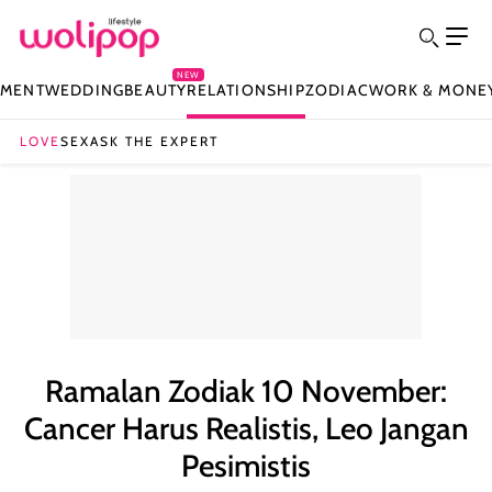
NEW
NMENT
WEDDING
BEAUTY
RELATIONSHIP
ZODIAC
WORK & MONE
LOVE
SEX
ASK THE EXPERT
Ramalan Zodiak 10 November:
Cancer Harus Realistis, Leo Jangan
Pesimistis