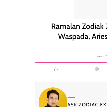
Ramalan Zodiak 27 Oktober: Taurus Perlu Waspada
Ramalan Zodiak 2
Waspada, Arie
Senin, 
ASK ZODIAC EX