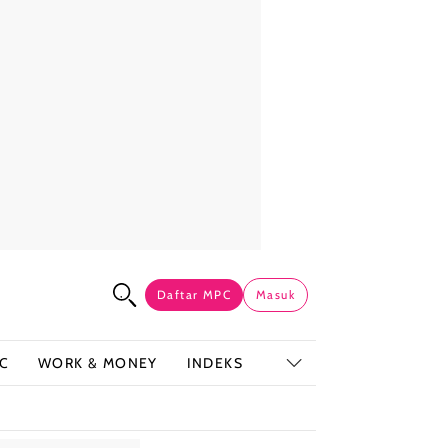
Daftar MPC
Masuk
C
WORK & MONEY
INDEKS