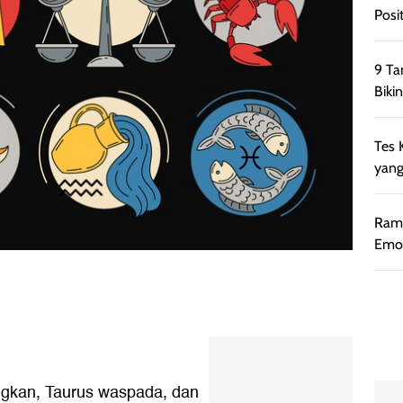
Posi
9 Ta
Bikin
Tes 
yang
Rama
Emos
ungkan, Taurus waspada, dan