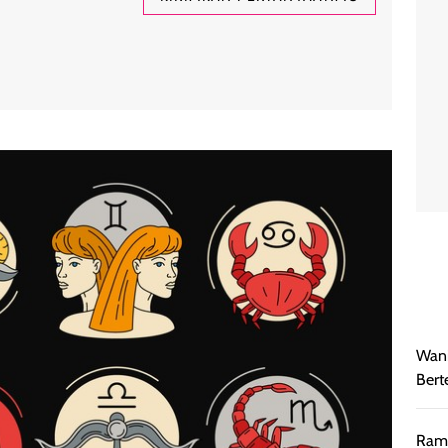
Wani
Bert
Rama