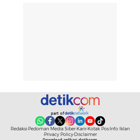
rambut terasa
mencoba, review
berat. Perlu
ini berfokus pada
diingat bahwa
kesan awal
ketahanan aroma
penggunaan.
dapat berbeda
Penilaian
pada setiap orang,
mengenai
tergantung jenis
performa dalam
rambut, aktivitas,
jangka panjang,
dan kondisi
seperti
lingkungan.
kenyamanan
Namun, dari
setelah
pengalaman
pemakaian rutin
penggunaan
atau
hingga repurchase
kecocokannya
beberapa kali,
pada berbagai
part of
performanya
kondisi kulit,
terasa cukup
masih
Redaksi
Pedoman Media Siber
Karir
Kotak Pos
Info Iklan
konsisten untuk
memerlukan
Privacy Policy
Disclaimer
Download aplikasi detikcom