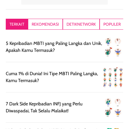
yang lembut dan
ringan dan mudah
Packagingnya 
memberikan
diratakan di kulit.
plastik tutup ul
kesan rambut
Produk juga
mutul botolny
lebih segar
memberikan hasil
meruncing jadi
TERKAIT
REKOMENDASI
DETIKNETWORK
POPULER
setelah
akhir yang
pas buat nakar
digunakan.
nyaman tanpa
sunscreennya.
Wanginya tidak
terasa lengket
terus udah SP
5 Kepribadian MBTI yang Paling Langka dan Unik,
terasa berlebihan
berlebihan. Varian
40 yang pasti
Apakah Kamu Termasuk?
sehingga tetap
Bright Glow
cocok dipakai 
nyaman dipakai
memberikan efek
aktifitas outdo
untuk aktivitas
akhir yang
juga. baru
Cuma 1% di Dunia! Ini Tipe MBTI Paling Langka,
harian, baik
membuat kulit
pemakaaian 6
Kamu Termasuk?
sebelum maupun
tampak lebih
bulan tapi ker
setelah
cerah, namun
bersihnya mu
beraktivitas di luar
hasilnya tetap
ku
7 Dark Side Kepribadian INFJ yang Perlu
ruangan. Selain
dapat berbeda
Diwaspadai, Tak Selalu Malaikat!
memberikan
pada setiap jenis
aroma pada
kulit. Produk ini
rambut, produk ini
mengandung