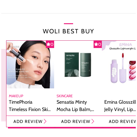
WOLI BEST BUY
0
0
MAKEUP
SKINCARE
TimePhoria
Sensatia Minty
Emina Glosszill
Timeless Fixion Skin
Mocha Lip Balm,
Jelly Vinyl, Lip
Tint Stick,
Pelembap Bibir
Cream Glossy
ADD REVIEW
ADD REVIEW
ADD REVIE
Foundation dan
dengan Aroma
Ringan dengan 
Concealer 2-in-1
Cokelat
Bibir Plumpy