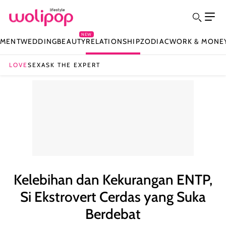
NEW
NMENT
WEDDING
BEAUTY
RELATIONSHIP
ZODIAC
WORK & MONE
LOVE
SEX
ASK THE EXPERT
Kelebihan dan Kekurangan ENTP,
Si Ekstrovert Cerdas yang Suka
Berdebat