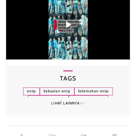
TAGS
entp
kekuatan entp
kelemahan entp
kepribadian mbti
tipe kepribadian
LIHAT LAINNYA