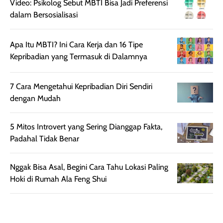
Video: Psikolog Sebut MBTI Bisa Jadi Preferensi
juga membantu
Amino dan
dalam Bersosialisasi
rambut terasa
Vitamin C, serta
lebih halus dan
dilengkapi SPF 35
mudah diatur
PA+++ untuk
Apa Itu MBTI? Ini Cara Kerja dan 16 Tipe
setelah
membantu
Kepribadian yang Termasuk di Dalamnya
diaplikasikan.
melindungi kulit
Kemasannya
dari paparan sinar
7 Cara Mengetahui Kepribadian Diri Sendiri
praktis dengan
UV saat
dengan Mudah
botol spray yang
beraktivitas di
mudah digunakan
siang hari.
dan cukup ringkas
Meskipun begitu,
5 Mitos Introvert yang Sering Dianggap Fakta,
untuk dibawa saat
sunscreen tetap
Padahal Tidak Benar
bepergian.
perlu diaplikasikan
Semprotan yang
ulang sesuai
Nggak Bisa Asal, Begini Cara Tahu Lokasi Paling
dihasilkan juga
kebutuhan agar
Hoki di Rumah Ala Feng Shui
merata sehingga
perlindungannya
memudahkan
tetap optimal.
pengaplikasian
Karena baru
tanpa membuat
pertama kali