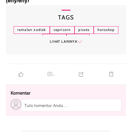
(eny/eny)
TAGS
ramalan zodiak
capricorn
pisces
horoskop
astrologi
aquarius
LIHAT LAINNYA
...
Komentar
Tulis komentar Anda....