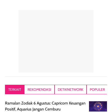
pelengkap
ukuran yang lebih
gampang
perawatan
praktis.
diratakan, ada
rambut sehari-
Kemasannya
sensai dinginy
hari. Pengalaman
ringkas sehingga
ada efek
penggunaan yang
mudah disimpan
lembabnya ju
konsisten menjadi
di dalam pouch
karna kulit aku
alasan produk ini
atau dibawa saat
kering meront
tetap masuk
bepergian. Dari
Kalau dipakai
dalam rutinitas.
penggunaan
dibawah mak
Hair mist ini
pertama,
juga ga peelin
memiliki aroma
teksturnya terasa
jadi nyaman gi
yang lembut dan
ringan dan mudah
Packagingnya 
memberikan
diratakan di kulit.
plastik tutup ul
kesan rambut
Produk juga
mutul botolny
lebih segar
memberikan hasil
meruncing jadi
TERKAIT
REKOMENDASI
DETIKNETWORK
POPULER
setelah
akhir yang
pas buat nakar
digunakan.
nyaman tanpa
sunscreennya.
Ramalan Zodiak 6 Agustus: Capricorn Keuangan
Wanginya tidak
terasa lengket
terus udah SP
Positif, Aquarius Jangan Cemburu
terasa berlebihan
berlebihan. Varian
40 yang pasti