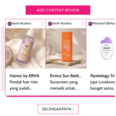
ADD CONTENT REVIEW
Sarah Azzahra
Sarah Azzahra
Mariyatul Qibtiy
Hairoic by ERHA
Emina Sun Battle
Facetology Tri
Produk hair mist
SPF 35 PA+++
Sunscreen yang
Care Sunscree
Jujur Lovelove
yang sudah
Bright Glow Fun
menarik untuk
SPF 40 PA+++
banget sama
beberapa kali
Size
dicoba, terutama
sunscreen iniii..
dibeli ulang
bagi yang mencari
suka sama
karena nyaman
perlindungan
teksturnya yg
SELENGKAPNYA
digunakan sebagai
harian dalam
milky lotion,