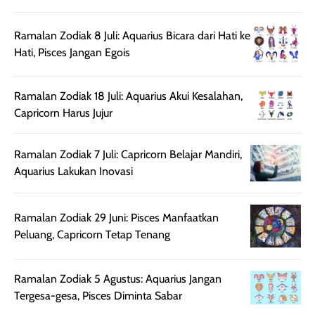
sehingga tetap
Bright Glow
cocok dipakai 
nyaman dipakai
memberikan efek
aktifitas outdo
Ramalan Zodiak 8 Juli: Aquarius Bicara dari Hati ke
untuk aktivitas
akhir yang
juga. baru
Hati, Pisces Jangan Egois
harian, baik
membuat kulit
pemakaaian 6
sebelum maupun
tampak lebih
bulan tapi ker
Ramalan Zodiak 18 Juli: Aquarius Akui Kesalahan,
setelah
cerah, namun
bersihnya mu
Capricorn Harus Jujur
beraktivitas di luar
hasilnya tetap
ku
ruangan. Selain
dapat berbeda
memberikan
pada setiap jenis
Ramalan Zodiak 7 Juli: Capricorn Belajar Mandiri,
aroma pada
kulit. Produk ini
Aquarius Lakukan Inovasi
rambut, produk ini
mengandung
juga membantu
Amino dan
rambut terasa
Vitamin C, serta
Ramalan Zodiak 29 Juni: Pisces Manfaatkan
lebih halus dan
dilengkapi SPF 35
Peluang, Capricorn Tetap Tenang
mudah diatur
PA+++ untuk
setelah
membantu
Ramalan Zodiak 5 Agustus: Aquarius Jangan
diaplikasikan.
melindungi kulit
Tergesa-gesa, Pisces Diminta Sabar
Kemasannya
dari paparan sinar