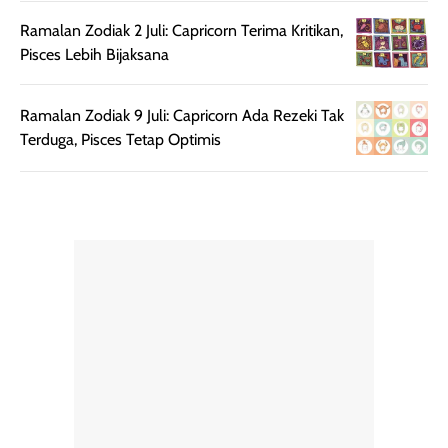
praktis dengan
UV saat
botol spray yang
beraktivitas di
Ramalan Zodiak 2 Juli: Capricorn Terima Kritikan,
mudah digunakan
siang hari.
Pisces Lebih Bijaksana
dan cukup ringkas
Meskipun begitu,
untuk dibawa saat
sunscreen tetap
Ramalan Zodiak 9 Juli: Capricorn Ada Rezeki Tak
bepergian.
perlu diaplikasikan
Terduga, Pisces Tetap Optimis
Semprotan yang
ulang sesuai
dihasilkan juga
kebutuhan agar
merata sehingga
perlindungannya
memudahkan
tetap optimal.
pengaplikasian
Karena baru
tanpa membuat
pertama kali
rambut terasa
mencoba, review
berat. Perlu
ini berfokus pada
diingat bahwa
kesan awal
ketahanan aroma
penggunaan.
dapat berbeda
Penilaian
pada setiap orang,
mengenai
tergantung jenis
performa dalam