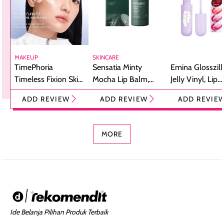
MAKEUP
SKINCARE
TimePhoria
Sensatia Minty
Emina Glosszill
Timeless Fixion Skin
Mocha Lip Balm,
Jelly Vinyl, Lip
Tint Stick,
Pelembap Bibir
Cream Glossy
ADD REVIEW
ADD REVIEW
ADD REVIE
Foundation dan
dengan Aroma
Ringan dengan 
Concealer 2-in-1
Cokelat
Bibir Plumpy
MORE
Ide Belanja Pilihan Produk Terbaik