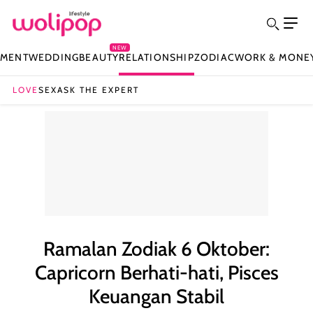
NEW
NMENT
WEDDING
BEAUTY
RELATIONSHIP
ZODIAC
WORK & MONE
LOVE
SEX
ASK THE EXPERT
Ramalan Zodiak 6 Oktober:
Capricorn Berhati-hati, Pisces
Keuangan Stabil