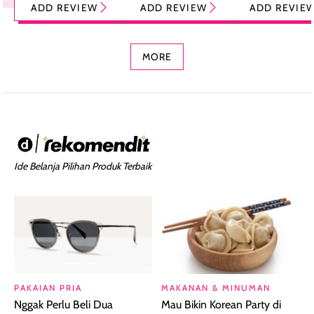
ADD REVIEW
ADD REVIEW
ADD REVIE
Foundation dan
dengan Aroma
Ringan dengan 
Concealer 2-in-1
Cokelat
Bibir Plumpy
MORE
Ide Belanja Pilihan Produk Terbaik
PAKAIAN PRIA
MAKANAN & MINUMAN
Nggak Perlu Beli Dua
Mau Bikin Korean Party di