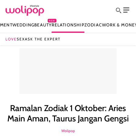
NEW
NMENT
WEDDING
BEAUTY
RELATIONSHIP
ZODIAC
WORK & MONE
LOVE
SEX
ASK THE EXPERT
Ramalan Zodiak 1 Oktober: Aries
Main Aman, Taurus Jangan Gengsi
Wolipop