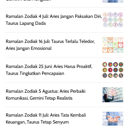
beraktivitas di luar
hasilnya tetap
ku
ruangan. Selain
dapat berbeda
memberikan
pada setiap jenis
Ramalan Zodiak 4 Juli: Aries Jangan Paksakan Diri,
aroma pada
kulit. Produk ini
Taurus Lapang Dada
rambut, produk ini
mengandung
juga membantu
Amino dan
Ramalan Zodiak 16 Juli: Taurus Terlalu Teledor,
rambut terasa
Vitamin C, serta
Aries Jangan Emosional
lebih halus dan
dilengkapi SPF 35
mudah diatur
PA+++ untuk
setelah
membantu
Ramalan Zodiak 25 Juni: Aries Harus Proaktif,
diaplikasikan.
melindungi kulit
Taurus Tingkatkan Pencapaian
Kemasannya
dari paparan sinar
praktis dengan
UV saat
botol spray yang
beraktivitas di
Ramalan Zodiak 5 Agustus: Aries Perbaiki
mudah digunakan
siang hari.
Komunikasi, Gemini Tetap Realistis
dan cukup ringkas
Meskipun begitu,
untuk dibawa saat
sunscreen tetap
Ramalan Zodiak 11 Juli: Aries Tata Kembali
bepergian.
perlu diaplikasikan
Keuangan, Taurus Tetap Senyum
Semprotan yang
ulang sesuai