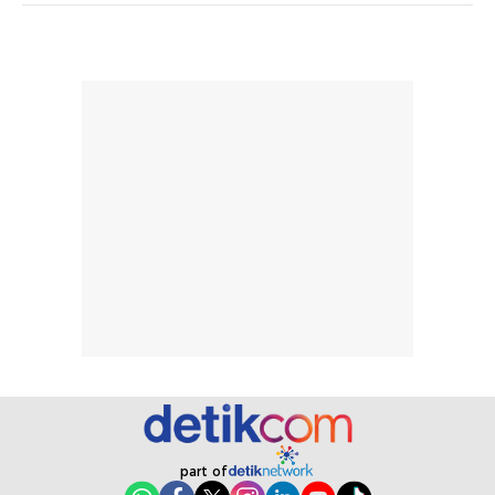
dihasilkan juga
kebutuhan agar
merata sehingga
perlindungannya
memudahkan
tetap optimal.
pengaplikasian
Karena baru
tanpa membuat
pertama kali
rambut terasa
mencoba, review
berat. Perlu
ini berfokus pada
diingat bahwa
kesan awal
ketahanan aroma
penggunaan.
dapat berbeda
Penilaian
pada setiap orang,
mengenai
tergantung jenis
performa dalam
rambut, aktivitas,
jangka panjang,
dan kondisi
seperti
lingkungan.
kenyamanan
Namun, dari
setelah
pengalaman
pemakaian rutin
penggunaan
atau
part of
hingga repurchase
kecocokannya