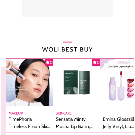
WOLI BEST BUY
0
0
MAKEUP
SKINCARE
TimePhoria
Sensatia Minty
Emina Glosszill
Timeless Fixion Skin
Mocha Lip Balm,
Jelly Vinyl, Lip
Tint Stick,
Pelembap Bibir
Cream Glossy