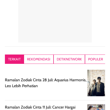
konsisten menjadi
di dalam pouch
karna kulit aku
alasan produk ini
atau dibawa saat
kering meront
tetap masuk
bepergian. Dari
Kalau dipakai
dalam rutinitas.
penggunaan
dibawah mak
Hair mist ini
pertama,
juga ga peelin
memiliki aroma
teksturnya terasa
jadi nyaman gi
yang lembut dan
ringan dan mudah
Packagingnya 
memberikan
diratakan di kulit.
plastik tutup ul
kesan rambut
Produk juga
mutul botolny
lebih segar
memberikan hasil
meruncing jadi
TERKAIT
REKOMENDASI
DETIKNETWORK
POPULER
setelah
akhir yang
pas buat nakar
digunakan.
nyaman tanpa
sunscreennya.
Wanginya tidak
terasa lengket
terus udah SP
Ramalan Zodiak Cinta 28 Juli: Aquarius Harmonis,
terasa berlebihan
berlebihan. Varian
40 yang pasti
Leo Lebih Perhatian
sehingga tetap
Bright Glow
cocok dipakai 
nyaman dipakai
memberikan efek
aktifitas outdo
untuk aktivitas
akhir yang
juga. baru
harian, baik
membuat kulit
pemakaaian 6
Ramalan Zodiak Cinta 11 Juli: Cancer Hargai
sebelum maupun
tampak lebih
bulan tapi ker