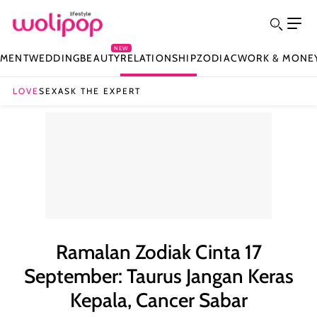
NEW
NMENT
WEDDING
BEAUTY
RELATIONSHIP
ZODIAC
WORK & MONE
LOVE
SEX
ASK THE EXPERT
Ramalan Zodiak Cinta 17
September: Taurus Jangan Keras
Kepala, Cancer Sabar