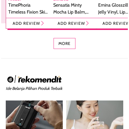
TimePhoria
Sensatia Minty
Emina Glosszill
Timeless Fixion Skin
Mocha Lip Balm,
Jelly Vinyl, Lip
Tint Stick,
Pelembap Bibir
Cream Glossy
ADD REVIEW
ADD REVIEW
ADD REVIE
Foundation dan
dengan Aroma
Ringan dengan 
Concealer 2-in-1
Cokelat
Bibir Plumpy
MORE
Ide Belanja Pilihan Produk Terbaik