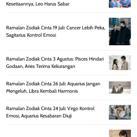
Kesetiaannya, Leo Harus Sabar
setelah
cerah, namun
bersihnya mu
beraktivitas di luar
hasilnya tetap
ku
ruangan. Selain
dapat berbeda
Ramalan Zodiak Cinta 19 Juli: Cancer Lebih Peka,
memberikan
pada setiap jenis
Sagitarius Kontrol Emosi
aroma pada
kulit. Produk ini
rambut, produk ini
mengandung
juga membantu
Amino dan
rambut terasa
Vitamin C, serta
Ramalan Zodiak Cinta 3 Agustus: Pisces Hindari
lebih halus dan
dilengkapi SPF 35
Godaan, Aries Terima Kekurangan
mudah diatur
PA+++ untuk
setelah
membantu
Ramalan Zodiak Cinta 26 Juli: Aquarius Jangan
diaplikasikan.
melindungi kulit
Mengeluh, Libra Kembali Harmonis
Kemasannya
dari paparan sinar
praktis dengan
UV saat
Ramalan Zodiak Cinta 24 Juli: Virgo Kontrol
botol spray yang
beraktivitas di
Emosi, Aquarius Kesabaran Diuji
mudah digunakan
siang hari.
dan cukup ringkas
Meskipun begitu,
untuk dibawa saat
sunscreen tetap