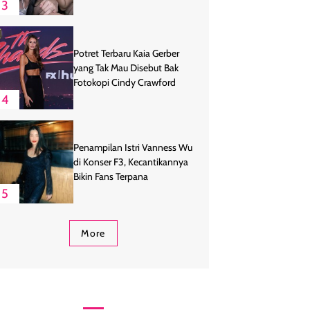
3
Potret Terbaru Kaia Gerber
yang Tak Mau Disebut Bak
Fotokopi Cindy Crawford
4
Penampilan Istri Vanness Wu
di Konser F3, Kecantikannya
Bikin Fans Terpana
5
More