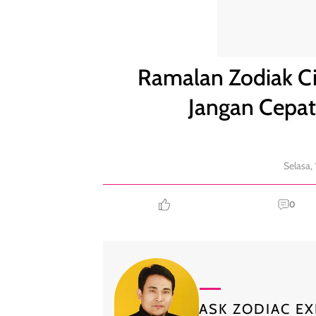
Ramalan Zodiak Cinta 16 September: Taurus Janga
Ramalan Zodiak Ci
Jangan Cepat
Selasa,
0
ASK ZODIAC EX