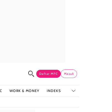
Daftar MPC
Masuk
C
WORK & MONEY
INDEKS