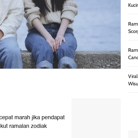
Kuci
Rama
Scor
Rama
Canc
Vira
Wisu
 cepat marah jika pendapat
kut ramalan zodiak