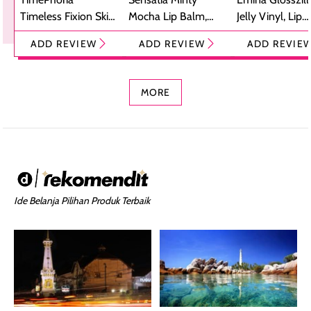
Timeless Fixion Skin
Mocha Lip Balm,
Jelly Vinyl, Lip
Tint Stick,
Pelembap Bibir
Cream Glossy
ADD REVIEW
ADD REVIEW
ADD REVIE
Foundation dan
dengan Aroma
Ringan dengan 
Concealer 2-in-1
Cokelat
Bibir Plumpy
MORE
Ide Belanja Pilihan Produk Terbaik