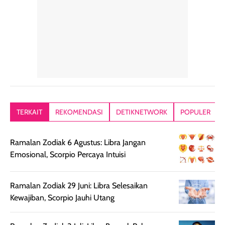
alasan produk ini
atau dibawa saat
kering meront
tetap masuk
bepergian. Dari
Kalau dipakai
dalam rutinitas.
penggunaan
dibawah mak
Hair mist ini
pertama,
juga ga peelin
memiliki aroma
teksturnya terasa
jadi nyaman gi
yang lembut dan
ringan dan mudah
Packagingnya 
memberikan
diratakan di kulit.
plastik tutup ul
kesan rambut
Produk juga
mutul botolny
lebih segar
memberikan hasil
meruncing jadi
TERKAIT
REKOMENDASI
DETIKNETWORK
POPULER
setelah
akhir yang
pas buat nakar
digunakan.
nyaman tanpa
sunscreennya.
Ramalan Zodiak 6 Agustus: Libra Jangan
Wanginya tidak
terasa lengket
terus udah SP
Emosional, Scorpio Percaya Intuisi
terasa berlebihan
berlebihan. Varian
40 yang pasti
sehingga tetap
Bright Glow
cocok dipakai 
nyaman dipakai
memberikan efek
aktifitas outdo
Ramalan Zodiak 29 Juni: Libra Selesaikan
untuk aktivitas
akhir yang
juga. baru
Kewajiban, Scorpio Jauhi Utang
harian, baik
membuat kulit
pemakaaian 6
sebelum maupun
tampak lebih
bulan tapi ker