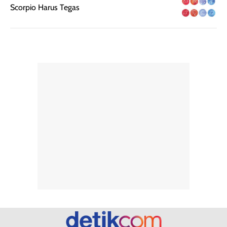
Semprotan yang
ulang sesuai
Scorpio Harus Tegas
dihasilkan juga
kebutuhan agar
merata sehingga
perlindungannya
memudahkan
tetap optimal.
pengaplikasian
Karena baru
tanpa membuat
pertama kali
rambut terasa
mencoba, review
berat. Perlu
ini berfokus pada
diingat bahwa
kesan awal
ketahanan aroma
penggunaan.
dapat berbeda
Penilaian
pada setiap orang,
mengenai
tergantung jenis
performa dalam
rambut, aktivitas,
jangka panjang,
dan kondisi
seperti
lingkungan.
kenyamanan
Namun, dari
setelah
pengalaman
pemakaian rutin
penggunaan
atau