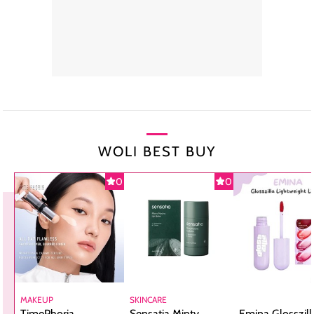
WOLI BEST BUY
0
0
MAKEUP
SKINCARE
TimePhoria
Sensatia Minty
Emina Glosszill