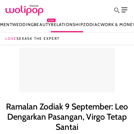
NEW
NMENT
WEDDING
BEAUTY
RELATIONSHIP
ZODIAC
WORK & MONE
LOVE
SEX
ASK THE EXPERT
Ramalan Zodiak 9 September: Leo
Dengarkan Pasangan, Virgo Tetap
Santai