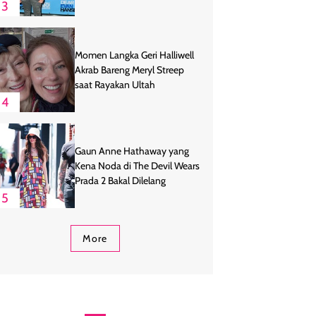
3
Momen Langka Geri Halliwell
Akrab Bareng Meryl Streep
saat Rayakan Ultah
4
Gaun Anne Hathaway yang
Kena Noda di The Devil Wears
Prada 2 Bakal Dilelang
5
More