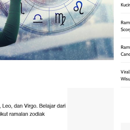
Kuci
Rama
Scor
Rama
Canc
Vira
Wisu
 Leo, dan Virgo. Belajar dari
kut ramalan zodiak