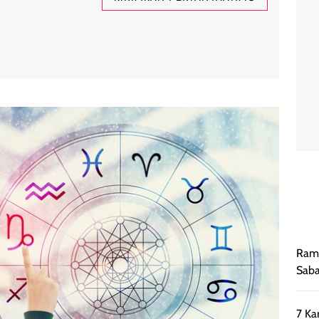
Rama
Saba
7 Ka