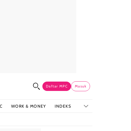
Daftar MPC
Masuk
C
WORK & MONEY
INDEKS