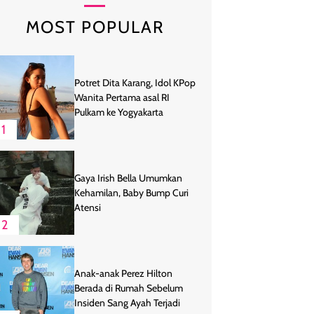
MOST POPULAR
Potret Dita Karang, Idol KPop
Wanita Pertama asal RI
Pulkam ke Yogyakarta
1
Gaya Irish Bella Umumkan
Kehamilan, Baby Bump Curi
Atensi
2
Anak-anak Perez Hilton
Berada di Rumah Sebelum
Insiden Sang Ayah Terjadi