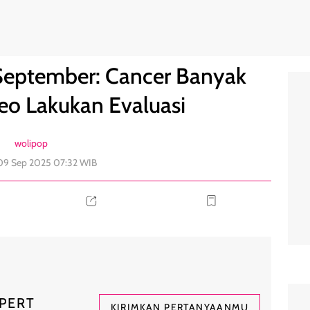
angan, Leo Lakukan Evaluasi
0
September: Cancer Banyak
eo Lakukan Evaluasi
wolipop
 09 Sep 2025 07:32 WIB
PERT
KIRIMKAN PERTANYAANMU