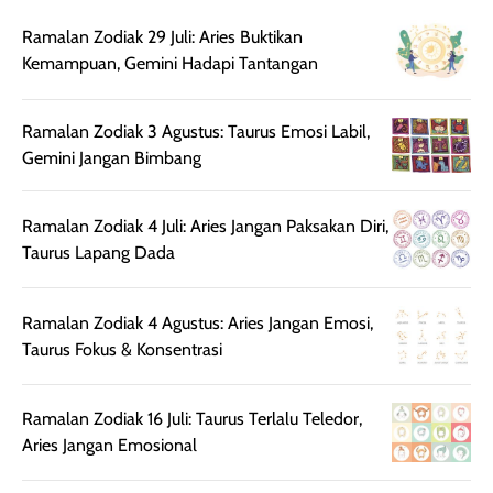
digunakan.
nyaman tanpa
sunscreennya.
Ramalan Zodiak 29 Juli: Aries Buktikan
Wanginya tidak
terasa lengket
terus udah SP
Kemampuan, Gemini Hadapi Tantangan
terasa berlebihan
berlebihan. Varian
40 yang pasti
sehingga tetap
Bright Glow
cocok dipakai 
nyaman dipakai
memberikan efek
aktifitas outdo
Ramalan Zodiak 3 Agustus: Taurus Emosi Labil,
untuk aktivitas
akhir yang
juga. baru
Gemini Jangan Bimbang
harian, baik
membuat kulit
pemakaaian 6
sebelum maupun
tampak lebih
bulan tapi ker
Ramalan Zodiak 4 Juli: Aries Jangan Paksakan Diri,
setelah
cerah, namun
bersihnya mu
Taurus Lapang Dada
beraktivitas di luar
hasilnya tetap
ku
ruangan. Selain
dapat berbeda
memberikan
pada setiap jenis
Ramalan Zodiak 4 Agustus: Aries Jangan Emosi,
aroma pada
kulit. Produk ini
Taurus Fokus & Konsentrasi
rambut, produk ini
mengandung
juga membantu
Amino dan
rambut terasa
Vitamin C, serta
Ramalan Zodiak 16 Juli: Taurus Terlalu Teledor,
lebih halus dan
dilengkapi SPF 35
Aries Jangan Emosional
mudah diatur
PA+++ untuk
setelah
membantu