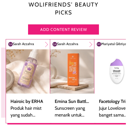
WOLIFRIENDS’ BEAUTY
PICKS
ADD CONTENT REVIEW
Sarah Azzahra
Sarah Azzahra
Mariyatul Qibtiy
Hairoic by ERHA
Emina Sun Battle
Facetology Tri
Produk hair mist
SPF 35 PA+++
Sunscreen yang
Care Sunscree
Jujur Lovelove
yang sudah
Bright Glow Fun
menarik untuk
SPF 40 PA+++
banget sama
beberapa kali
Size
dicoba, terutama
sunscreen iniii..