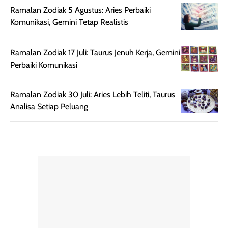
Ramalan Zodiak 5 Agustus: Aries Perbaiki
diaplikasikan.
melindungi kulit
Komunikasi, Gemini Tetap Realistis
Kemasannya
dari paparan sinar
praktis dengan
UV saat
botol spray yang
beraktivitas di
Ramalan Zodiak 17 Juli: Taurus Jenuh Kerja, Gemini
mudah digunakan
siang hari.
Perbaiki Komunikasi
dan cukup ringkas
Meskipun begitu,
untuk dibawa saat
sunscreen tetap
Ramalan Zodiak 30 Juli: Aries Lebih Teliti, Taurus
bepergian.
perlu diaplikasikan
Analisa Setiap Peluang
Semprotan yang
ulang sesuai
dihasilkan juga
kebutuhan agar
merata sehingga
perlindungannya
memudahkan
tetap optimal.
pengaplikasian
Karena baru
tanpa membuat
pertama kali
rambut terasa
mencoba, review
berat. Perlu
ini berfokus pada
diingat bahwa
kesan awal
ketahanan aroma
penggunaan.