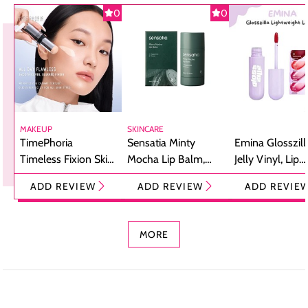
0
0
MAKEUP
SKINCARE
TimePhoria
Sensatia Minty
Emina Glosszill
Timeless Fixion Skin
Mocha Lip Balm,
Jelly Vinyl, Lip
Tint Stick,
Pelembap Bibir
Cream Glossy
ADD REVIEW
ADD REVIEW
ADD REVIE
Foundation dan
dengan Aroma
Ringan dengan 
Concealer 2-in-1
Cokelat
Bibir Plumpy
MORE