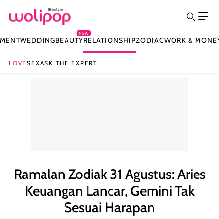
NEW
NMENT
WEDDING
BEAUTY
RELATIONSHIP
ZODIAC
WORK & MONE
LOVE
SEX
ASK THE EXPERT
Ramalan Zodiak 31 Agustus: Aries
Keuangan Lancar, Gemini Tak
Sesuai Harapan