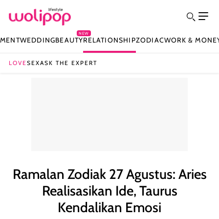
NEW
NMENT
WEDDING
BEAUTY
RELATIONSHIP
ZODIAC
WORK & MONE
LOVE
SEX
ASK THE EXPERT
Ramalan Zodiak 27 Agustus: Aries
Realisasikan Ide, Taurus
Kendalikan Emosi