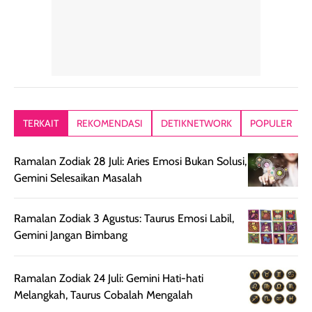
dalam rutinitas.
penggunaan
dibawah mak
Hair mist ini
pertama,
juga ga peelin
memiliki aroma
teksturnya terasa
jadi nyaman gi
yang lembut dan
ringan dan mudah
Packagingnya 
memberikan
diratakan di kulit.
plastik tutup ul
kesan rambut
Produk juga
mutul botolny
lebih segar
memberikan hasil
meruncing jadi
TERKAIT
REKOMENDASI
DETIKNETWORK
POPULER
setelah
akhir yang
pas buat nakar
digunakan.
nyaman tanpa
sunscreennya.
Ramalan Zodiak 28 Juli: Aries Emosi Bukan Solusi,
Wanginya tidak
terasa lengket
terus udah SP
Gemini Selesaikan Masalah
terasa berlebihan
berlebihan. Varian
40 yang pasti
sehingga tetap
Bright Glow
cocok dipakai 
nyaman dipakai
memberikan efek
aktifitas outdo
Ramalan Zodiak 3 Agustus: Taurus Emosi Labil,
untuk aktivitas
akhir yang
juga. baru
Gemini Jangan Bimbang
harian, baik
membuat kulit
pemakaaian 6
sebelum maupun
tampak lebih
bulan tapi ker
Ramalan Zodiak 24 Juli: Gemini Hati-hati
setelah
cerah, namun
bersihnya mu
Melangkah, Taurus Cobalah Mengalah
beraktivitas di luar
hasilnya tetap
ku