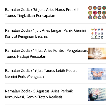
ruangan. Selain
dapat berbeda
memberikan
pada setiap jenis
Ramalan Zodiak 25 Juni: Aries Harus Proaktif,
aroma pada
kulit. Produk ini
Taurus Tingkatkan Pencapaian
rambut, produk ini
mengandung
juga membantu
Amino dan
Ramalan Zodiak 1 Juli: Aries Jangan Panik, Gemini
rambut terasa
Vitamin C, serta
Kontrol Keinginan Belanja
lebih halus dan
dilengkapi SPF 35
mudah diatur
PA+++ untuk
setelah
membantu
Ramalan Zodiak 14 Juli: Aries Kontrol Pengeluaran,
diaplikasikan.
melindungi kulit
Taurus Hadapi Persoalan
Kemasannya
dari paparan sinar
praktis dengan
UV saat
Ramalan Zodiak 19 Juli: Taurus Lebih Peduli,
botol spray yang
beraktivitas di
Gemini Perlu Mengalah
mudah digunakan
siang hari.
dan cukup ringkas
Meskipun begitu,
untuk dibawa saat
sunscreen tetap
Ramalan Zodiak 5 Agustus: Aries Perbaiki
bepergian.
perlu diaplikasikan
Komunikasi, Gemini Tetap Realistis
Semprotan yang
ulang sesuai
dihasilkan juga
kebutuhan agar