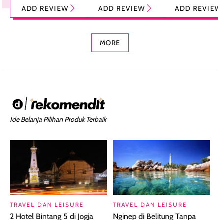
Tint Stick,
Pelembap Bibir
Cream Glossy
ADD REVIEW
ADD REVIEW
ADD REVIE
Foundation dan
dengan Aroma
Ringan dengan 
Concealer 2-in-1
Cokelat
Bibir Plumpy
MORE
Ide Belanja Pilihan Produk Terbaik
TRAVEL DAN LEISURE
TRAVEL DAN LEISURE
2 Hotel Bintang 5 di Jogja
Nginep di Belitung Tanpa