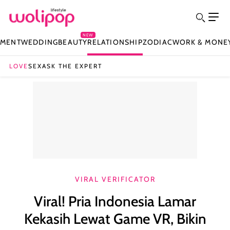
NEW
NMENT
WEDDING
BEAUTY
RELATIONSHIP
ZODIAC
WORK & MONE
LOVE
SEX
ASK THE EXPERT
VIRAL VERIFICATOR
Viral! Pria Indonesia Lamar
Kekasih Lewat Game VR, Bikin