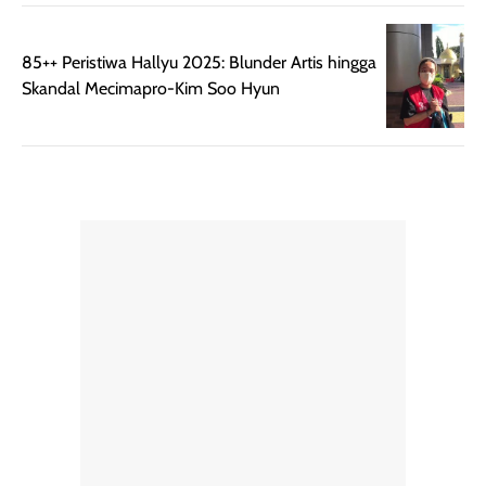
berat. Perlu
ini berfokus pada
diingat bahwa
kesan awal
ketahanan aroma
penggunaan.
85++ Peristiwa Hallyu 2025: Blunder Artis hingga
dapat berbeda
Penilaian
Skandal Mecimapro-Kim Soo Hyun
pada setiap orang,
mengenai
tergantung jenis
performa dalam
rambut, aktivitas,
jangka panjang,
dan kondisi
seperti
lingkungan.
kenyamanan
Namun, dari
setelah
pengalaman
pemakaian rutin
penggunaan
atau
hingga repurchase
kecocokannya
beberapa kali,
pada berbagai
performanya
kondisi kulit,
terasa cukup
masih
konsisten untuk
memerlukan
penggunaan
penggunaan lebih
sehari-hari.
lanjut.