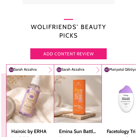
WOLIFRIENDS’ BEAUTY
PICKS
ADD CONTENT REVIEW
Sarah Azzahra
Sarah Azzahra
Mariyatul Qibtiy
Hairoic by ERHA
Emina Sun Battle
Facetology Tri