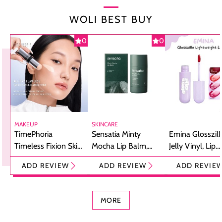
WOLI BEST BUY
0
0
MAKEUP
SKINCARE
TimePhoria
Sensatia Minty
Emina Glosszill
Timeless Fixion Skin
Mocha Lip Balm,
Jelly Vinyl, Lip
Tint Stick,
Pelembap Bibir
Cream Glossy
ADD REVIEW
ADD REVIEW
ADD REVIE
Foundation dan
dengan Aroma
Ringan dengan 
Concealer 2-in-1
Cokelat
Bibir Plumpy
MORE