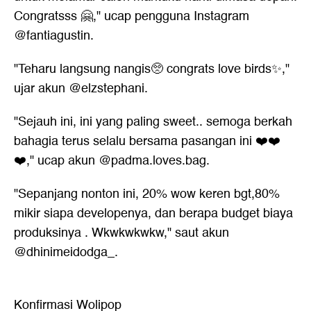
Congratsss 🤗," ucap pengguna Instagram
@fantiagustin.
"Teharu langsung nangis🥺 congrats love birds✨,"
ujar akun @elzstephani.
"Sejauh ini, ini yang paling sweet.. semoga berkah
bahagia terus selalu bersama pasangan ini ❤️❤️
❤️," ucap akun @padma.loves.bag.
"Sepanjang nonton ini, 20% wow keren bgt,80%
mikir siapa developenya, dan berapa budget biaya
produksinya . Wkwkwkwkw," saut akun
@dhinimeidodga_.
Konfirmasi Wolipop