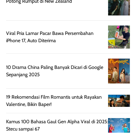
Potong Rumput di New Zealand
lebih halus dan
dilengkapi SPF 35
mudah diatur
PA+++ untuk
setelah
membantu
diaplikasikan.
melindungi kulit
Viral Pria Lamar Pacar Bawa Persembahan
Kemasannya
dari paparan sinar
iPhone 17, Auto Diterima
praktis dengan
UV saat
botol spray yang
beraktivitas di
mudah digunakan
siang hari.
dan cukup ringkas
Meskipun begitu,
10 Drama China Paling Banyak Dicari di Google
untuk dibawa saat
sunscreen tetap
Sepanjang 2025
bepergian.
perlu diaplikasikan
Semprotan yang
ulang sesuai
dihasilkan juga
kebutuhan agar
19 Rekomendasi Film Romantis untuk Rayakan
merata sehingga
perlindungannya
Valentine, Bikin Baper!
memudahkan
tetap optimal.
pengaplikasian
Karena baru
Kamus 100 Bahasa Gaul Gen Alpha Viral di 2025:
tanpa membuat
pertama kali
Stecu sampai 67
rambut terasa
mencoba, review