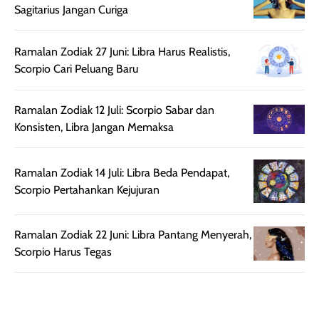
Sagitarius Jangan Curiga
cukup tinggi,
produk ini juga
kualitasnya
minim oksidasi
sepadan. Bedak
jadi warnanya
Ramalan Zodiak 27 Juni: Libra Harus Realistis,
ini cocok untuk
tetap stabil
Scorpio Cari Peluang Baru
kamu yang
setelah beber
menginginkan
jam dipakai.
Ramalan Zodiak 12 Juli: Scorpio Sabar dan
tampilan flawless,
Shade Carame
Konsisten, Libra Jangan Memaksa
ringan, dan
juga pas di kuli
berkelas —
bikin complex
sempurna untuk
terlihat hangat
Ramalan Zodiak 14 Juli: Libra Beda Pendapat,
daily look
dan natural. Kalau
Scorpio Pertahankan Kejujuran
maupun acara
kamu suka
spesial.
makeup yang
Ramalan Zodiak 22 Juni: Libra Pantang Menyerah,
ringan dengan
Scorpio Harus Tegas
hasil natural,
menurutku E
Skin Tint ini wa
banget dicoba.