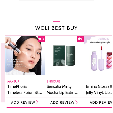
WOLI BEST BUY
0
0
MAKEUP
SKINCARE
TimePhoria
Sensatia Minty
Emina Glosszill
Timeless Fixion Skin
Mocha Lip Balm,
Jelly Vinyl, Lip
Tint Stick,
Pelembap Bibir
Cream Glossy
ADD REVIEW
ADD REVIEW
ADD REVIE
Foundation dan
dengan Aroma
Ringan dengan 
Concealer 2-in-1
Cokelat
Bibir Plumpy