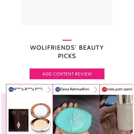
WOLIFRIENDS’ BEAUTY
PICKS
ADD CONTENT REVIEW
N****a A****a P***i
Devia Rahmadhini
mela putri utami