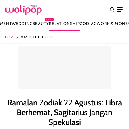
NEW
NMENT
WEDDING
BEAUTY
RELATIONSHIP
ZODIAC
WORK & MONE
LOVE
SEX
ASK THE EXPERT
Ramalan Zodiak 22 Agustus: Libra
Berhemat, Sagitarius Jangan
Spekulasi