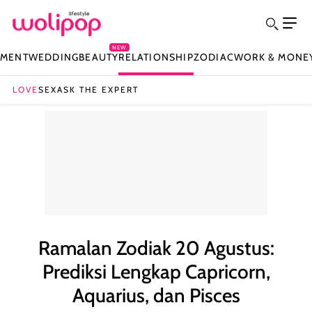
NEW
NMENT
WEDDING
BEAUTY
RELATIONSHIP
ZODIAC
WORK & MONE
LOVE
SEX
ASK THE EXPERT
Ramalan Zodiak 20 Agustus:
Prediksi Lengkap Capricorn,
Aquarius, dan Pisces