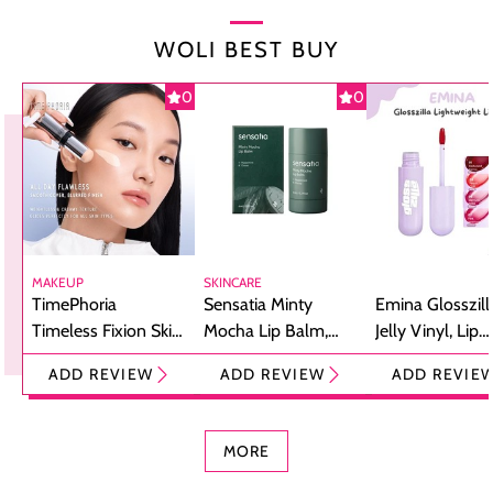
WOLI BEST BUY
0
0
MAKEUP
SKINCARE
TimePhoria
Sensatia Minty
Emina Glosszill
Timeless Fixion Skin
Mocha Lip Balm,
Jelly Vinyl, Lip
Tint Stick,
Pelembap Bibir
Cream Glossy
ADD REVIEW
ADD REVIEW
ADD REVIE
Foundation dan
dengan Aroma
Ringan dengan 
Concealer 2-in-1
Cokelat
Bibir Plumpy
MORE