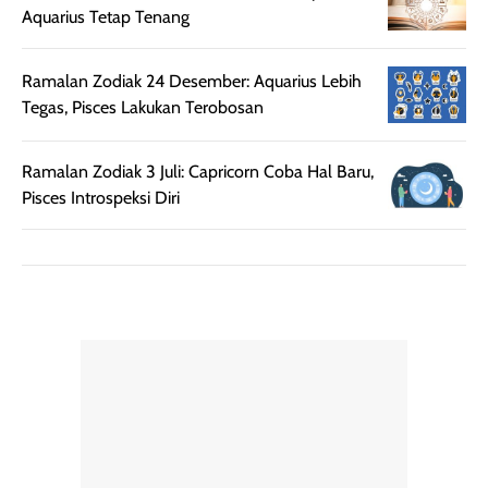
rambut terasa
Vitamin C, serta
Aquarius Tetap Tenang
lebih halus dan
dilengkapi SPF 35
mudah diatur
PA+++ untuk
Ramalan Zodiak 24 Desember: Aquarius Lebih
setelah
membantu
Tegas, Pisces Lakukan Terobosan
diaplikasikan.
melindungi kulit
Kemasannya
dari paparan sinar
praktis dengan
UV saat
Ramalan Zodiak 3 Juli: Capricorn Coba Hal Baru,
botol spray yang
beraktivitas di
Pisces Introspeksi Diri
mudah digunakan
siang hari.
dan cukup ringkas
Meskipun begitu,
untuk dibawa saat
sunscreen tetap
bepergian.
perlu diaplikasikan
Semprotan yang
ulang sesuai
dihasilkan juga
kebutuhan agar
merata sehingga
perlindungannya
memudahkan
tetap optimal.
pengaplikasian
Karena baru
tanpa membuat
pertama kali
rambut terasa
mencoba, review