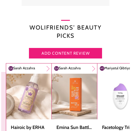
WOLIFRIENDS’ BEAUTY
PICKS
ADD CONTENT REVIEW
Sarah Azzahra
Sarah Azzahra
Mariyatul Qibtiy
Hairoic by ERHA
Emina Sun Battle
Facetology Tri