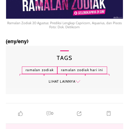
Ramalan Zodiak 20 Agustus: Prediksi Lengkap Capricorn, Aquarius, dan Pisces
Foto: Dok. Detikcom
(eny/eny)
TAGS
ramalan zodiak
ramalan zodiak hari ini
capricorn
aquarius
pisces
horoskop
LIHAT LAINNYA
0