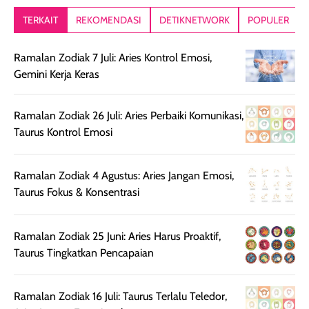
lebih segar
memberikan hasil
meruncing jadi
TERKAIT
REKOMENDASI
DETIKNETWORK
POPULER
setelah
akhir yang
pas buat nakar
digunakan.
nyaman tanpa
sunscreennya.
Ramalan Zodiak 7 Juli: Aries Kontrol Emosi,
Wanginya tidak
terasa lengket
terus udah SP
Gemini Kerja Keras
terasa berlebihan
berlebihan. Varian
40 yang pasti
sehingga tetap
Bright Glow
cocok dipakai 
nyaman dipakai
memberikan efek
aktifitas outdo
Ramalan Zodiak 26 Juli: Aries Perbaiki Komunikasi,
untuk aktivitas
akhir yang
juga. baru
Taurus Kontrol Emosi
harian, baik
membuat kulit
pemakaaian 6
sebelum maupun
tampak lebih
bulan tapi ker
Ramalan Zodiak 4 Agustus: Aries Jangan Emosi,
setelah
cerah, namun
bersihnya mu
Taurus Fokus & Konsentrasi
beraktivitas di luar
hasilnya tetap
ku
ruangan. Selain
dapat berbeda
memberikan
pada setiap jenis
Ramalan Zodiak 25 Juni: Aries Harus Proaktif,
aroma pada
kulit. Produk ini
Taurus Tingkatkan Pencapaian
rambut, produk ini
mengandung
juga membantu
Amino dan
rambut terasa
Vitamin C, serta
Ramalan Zodiak 16 Juli: Taurus Terlalu Teledor,