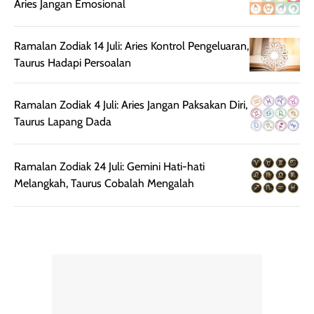
lebih halus dan
dilengkapi SPF 35
Aries Jangan Emosional
mudah diatur
PA+++ untuk
setelah
membantu
Ramalan Zodiak 14 Juli: Aries Kontrol Pengeluaran,
diaplikasikan.
melindungi kulit
Taurus Hadapi Persoalan
Kemasannya
dari paparan sinar
praktis dengan
UV saat
botol spray yang
beraktivitas di
Ramalan Zodiak 4 Juli: Aries Jangan Paksakan Diri,
mudah digunakan
siang hari.
Taurus Lapang Dada
dan cukup ringkas
Meskipun begitu,
untuk dibawa saat
sunscreen tetap
Ramalan Zodiak 24 Juli: Gemini Hati-hati
bepergian.
perlu diaplikasikan
Melangkah, Taurus Cobalah Mengalah
Semprotan yang
ulang sesuai
dihasilkan juga
kebutuhan agar
merata sehingga
perlindungannya
memudahkan
tetap optimal.
pengaplikasian
Karena baru
tanpa membuat
pertama kali
rambut terasa
mencoba, review
berat. Perlu
ini berfokus pada