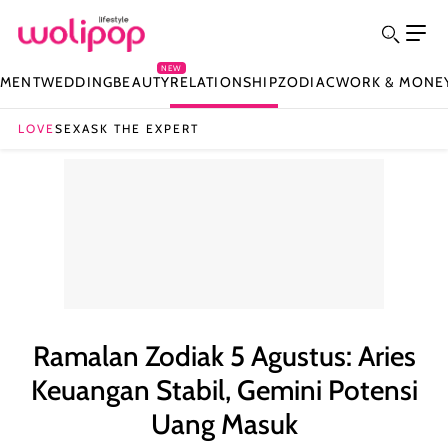
NEW
NMENT
WEDDING
BEAUTY
RELATIONSHIP
ZODIAC
WORK & MONE
LOVE
SEX
ASK THE EXPERT
Ramalan Zodiak 5 Agustus: Aries
Keuangan Stabil, Gemini Potensi
Uang Masuk