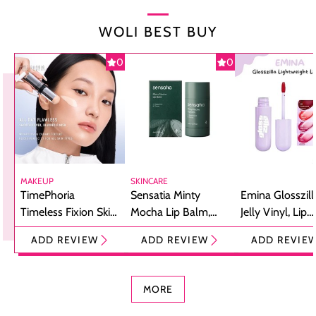
WOLI BEST BUY
0
0
MAKEUP
SKINCARE
TimePhoria
Sensatia Minty
Emina Glosszill
Timeless Fixion Skin
Mocha Lip Balm,
Jelly Vinyl, Lip
Tint Stick,
Pelembap Bibir
Cream Glossy
ADD REVIEW
ADD REVIEW
ADD REVIE
Foundation dan
dengan Aroma
Ringan dengan 
Concealer 2-in-1
Cokelat
Bibir Plumpy
MORE