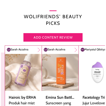
WOLIFRIENDS’ BEAUTY
PICKS
ADD CONTENT REVIEW
Sarah Azzahra
Sarah Azzahra
Mariyatul Qibtiy
Hairoic by ERHA
Emina Sun Battle
Facetology Tri
Produk hair mist
SPF 35 PA+++
Sunscreen yang
Care Sunscree
Jujur Lovelove