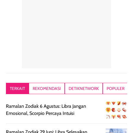
kulit diberi efek
dipakai sehari hari
beberapa kali.
blur filter.
apalagi di musim
Teksturnya rin
Teksturnya ringan,
yang lagi panas
gampang
lembut, dan
panasnya ini.
dibaurkan paka
mudah dibaurkan
Teksturny blend-
jari, sponge,
tanpa terasa
able, tidak ada
ataupun brush
tebal. Hasil
wangi yang
Pas diaplikasi
akhirnya satin-
menyengat dan
langsung
matte, membuat
bikin kulit kita
menyatu di kuli
wajah tampak
terasa halus dan
jadi hasilnya
mulus dan segar
menyamarkan
kelihatan natur
tanpa terlihat
pori pori, enak
tanpa terasa
kering. Kemasan
banget dipakai
berat. Yang paling
TERKAIT
REKOMENDASI
DETIKNETWORK
POPULER
rose gold-nya
sebelum make up.
aku suka, finis
elegan dan tipis,
Pokonya produk
nya benar-ben
Ramalan Zodiak 6 Agustus: Libra Jangan
meski agak rapuh
suncreen ter- the
skin like but
Emosional, Scorpio Percaya Intuisi
jika sering dibawa
best sejauh ini dari
better. Kulit te
bepergian. Daya
wardah. You guys
terlihat seperti
tahannya bagus
must try this one
kulit asli, cuma
Ramalan Zodiak 29 Juni: Libra Selesaikan