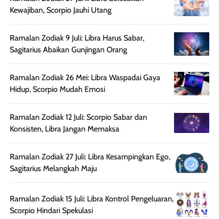
untuk kulit normal
💖💕✨.
lebih rata, seha
Kewajiban, Scorpio Jauhi Utang
hingga kombinasi,
dan fresh. Coc
namun pada kulit
banget buat
Ramalan Zodiak 9 Juli: Libra Harus Sabar,
sangat berminyak
dipakai daily, b
Sagitarius Abaikan Gunjingan Orang
mungkin butuh
ke kantor, kulia
touch-up setelah
ataupun sekad
beberapa jam.
jalan santai. Plus
Ramalan Zodiak 26 Mei: Libra Waspadai Gaya
Meski harganya
point lainnya,
Hidup, Scorpio Mudah Emosi
cukup tinggi,
produk ini juga
kualitasnya
minim oksidasi
Ramalan Zodiak 12 Juli: Scorpio Sabar dan
sepadan. Bedak
jadi warnanya
Konsisten, Libra Jangan Memaksa
ini cocok untuk
tetap stabil
kamu yang
setelah beber
menginginkan
jam dipakai.
Ramalan Zodiak 27 Juli: Libra Kesampingkan Ego,
tampilan flawless,
Shade Carame
Sagitarius Melangkah Maju
ringan, dan
juga pas di kuli
berkelas —
bikin complex
Ramalan Zodiak 15 Juli: Libra Kontrol Pengeluaran,
sempurna untuk
terlihat hangat
Scorpio Hindari Spekulasi
daily look
dan natural. Kalau