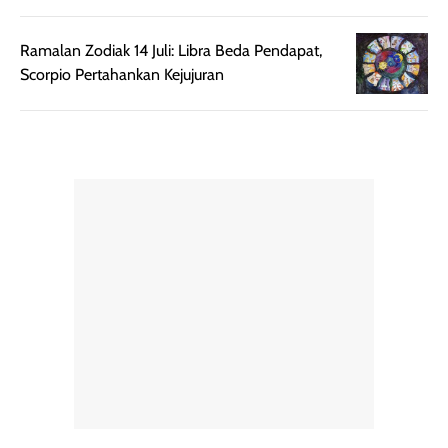
maupun acara
kamu suka
spesial.
makeup yang
Ramalan Zodiak 14 Juli: Libra Beda Pendapat,
ringan dengan
Scorpio Pertahankan Kejujuran
hasil natural,
menurutku E
Skin Tint ini wa
banget dicoba.