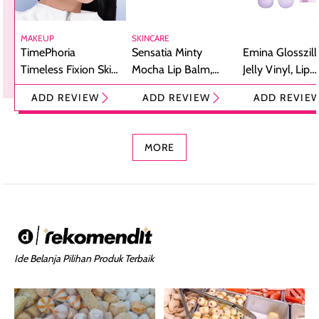
MAKEUP
SKINCARE
TimePhoria
Sensatia Minty
Emina Glosszill
Timeless Fixion Skin
Mocha Lip Balm,
Jelly Vinyl, Lip
Tint Stick,
Pelembap Bibir
Cream Glossy
ADD REVIEW
ADD REVIEW
ADD REVIE
Foundation dan
dengan Aroma
Ringan dengan 
Concealer 2-in-1
Cokelat
Bibir Plumpy
MORE
Ide Belanja Pilihan Produk Terbaik