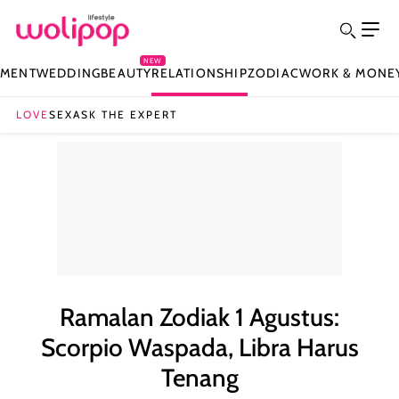
NEW
NMENT
WEDDING
BEAUTY
RELATIONSHIP
ZODIAC
WORK & MONE
LOVE
SEX
ASK THE EXPERT
Ramalan Zodiak 1 Agustus:
Scorpio Waspada, Libra Harus
Tenang