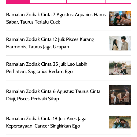
setelah
akhir yang
pas buat nakar
digunakan.
nyaman tanpa
sunscreennya.
Ramalan Zodiak Cinta 7 Agustus: Aquarius Harus
Wanginya tidak
terasa lengket
terus udah SP
Sabar, Taurus Terlalu Cuek
terasa berlebihan
berlebihan. Varian
40 yang pasti
sehingga tetap
Bright Glow
cocok dipakai 
nyaman dipakai
memberikan efek
aktifitas outdo
Ramalan Zodiak Cinta 12 Juli: Pisces Kurang
untuk aktivitas
akhir yang
juga. baru
Harmonis, Taurus Jaga Ucapan
harian, baik
membuat kulit
pemakaaian 6
sebelum maupun
tampak lebih
bulan tapi ker
Ramalan Zodiak Cinta 25 Juli: Leo Lebih
setelah
cerah, namun
bersihnya mu
Perhatian, Sagitarius Redam Ego
beraktivitas di luar
hasilnya tetap
ku
ruangan. Selain
dapat berbeda
memberikan
pada setiap jenis
Ramalan Zodiak Cinta 6 Agustus: Taurus Cinta
aroma pada
kulit. Produk ini
Diuji, Pisces Perbaiki Sikap
rambut, produk ini
mengandung
juga membantu
Amino dan
Ramalan Zodiak Cinta 18 Juli: Aries Jaga
rambut terasa
Vitamin C, serta
Kepercayaan, Cancer Singkirkan Ego
lebih halus dan
dilengkapi SPF 35
mudah diatur
PA+++ untuk