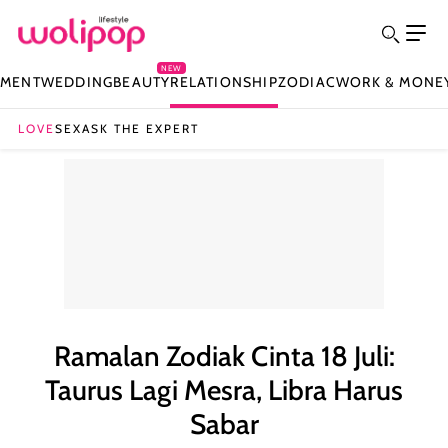
NEW
NMENT
WEDDING
BEAUTY
RELATIONSHIP
ZODIAC
WORK & MONE
LOVE
SEX
ASK THE EXPERT
Ramalan Zodiak Cinta 18 Juli:
Taurus Lagi Mesra, Libra Harus
Sabar