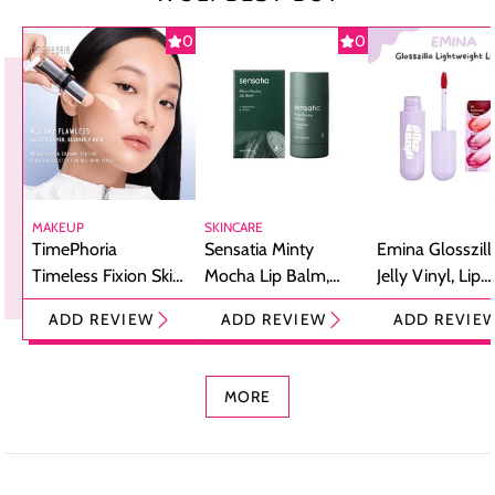
0
0
MAKEUP
SKINCARE
TimePhoria
Sensatia Minty
Emina Glosszill
Timeless Fixion Skin
Mocha Lip Balm,
Jelly Vinyl, Lip
Tint Stick,
Pelembap Bibir
Cream Glossy
ADD REVIEW
ADD REVIEW
ADD REVIE
Foundation dan
dengan Aroma
Ringan dengan 
Concealer 2-in-1
Cokelat
Bibir Plumpy
MORE