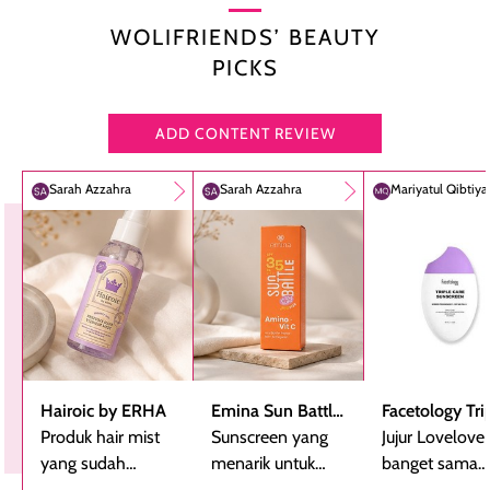
WOLIFRIENDS’ BEAUTY
PICKS
ADD CONTENT REVIEW
Sarah Azzahra
Sarah Azzahra
Mariyatul Qibtiy
Hairoic by ERHA
Emina Sun Battle
Facetology Tri
Produk hair mist
SPF 35 PA+++
Sunscreen yang
Care Sunscree
Jujur Lovelove
yang sudah
Bright Glow Fun
menarik untuk
SPF 40 PA+++
banget sama
beberapa kali
Size
dicoba, terutama
sunscreen iniii..