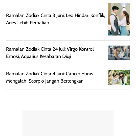
setelah
membantu
diaplikasikan.
melindungi kulit
Ramalan Zodiak Cinta 3 Juni: Leo Hindari Konflik,
Kemasannya
dari paparan sinar
Aries Lebih Perhatian
praktis dengan
UV saat
botol spray yang
beraktivitas di
mudah digunakan
siang hari.
dan cukup ringkas
Meskipun begitu,
Ramalan Zodiak Cinta 24 Juli: Virgo Kontrol
untuk dibawa saat
sunscreen tetap
Emosi, Aquarius Kesabaran Diuji
bepergian.
perlu diaplikasikan
Semprotan yang
ulang sesuai
Ramalan Zodiak Cinta 4 Juni: Cancer Harus
dihasilkan juga
kebutuhan agar
Mengalah, Scorpio Jangan Bertengkar
merata sehingga
perlindungannya
memudahkan
tetap optimal.
pengaplikasian
Karena baru
tanpa membuat
pertama kali
rambut terasa
mencoba, review
berat. Perlu
ini berfokus pada
diingat bahwa
kesan awal
ketahanan aroma
penggunaan.