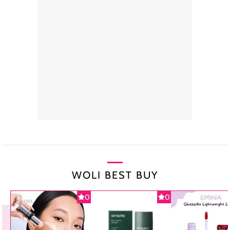
WOLI BEST BUY
0
0