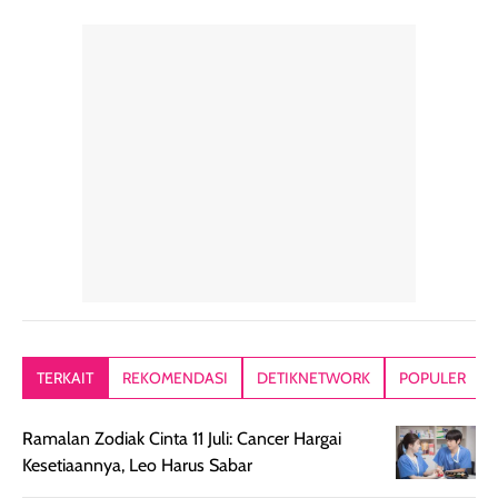
perawatan
praktis.
diratakan, ada
rambut sehari-
Kemasannya
sensai dinginy
hari. Pengalaman
ringkas sehingga
ada efek
penggunaan yang
mudah disimpan
lembabnya ju
konsisten menjadi
di dalam pouch
karna kulit aku
alasan produk ini
atau dibawa saat
kering meront
tetap masuk
bepergian. Dari
Kalau dipakai
dalam rutinitas.
penggunaan
dibawah mak
Hair mist ini
pertama,
juga ga peelin
memiliki aroma
teksturnya terasa
jadi nyaman gi
yang lembut dan
ringan dan mudah
Packagingnya 
memberikan
diratakan di kulit.
plastik tutup ul
kesan rambut
Produk juga
mutul botolny
lebih segar
memberikan hasil
meruncing jadi
TERKAIT
REKOMENDASI
DETIKNETWORK
POPULER
setelah
akhir yang
pas buat nakar
digunakan.
nyaman tanpa
sunscreennya.
Ramalan Zodiak Cinta 11 Juli: Cancer Hargai
Wanginya tidak
terasa lengket
terus udah SP
Kesetiaannya, Leo Harus Sabar
terasa berlebihan
berlebihan. Varian
40 yang pasti