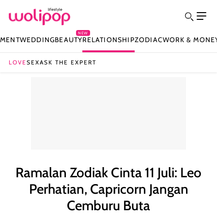
NEW
NMENT
WEDDING
BEAUTY
RELATIONSHIP
ZODIAC
WORK & MONE
LOVE
SEX
ASK THE EXPERT
Ramalan Zodiak Cinta 11 Juli: Leo
Perhatian, Capricorn Jangan
Cemburu Buta