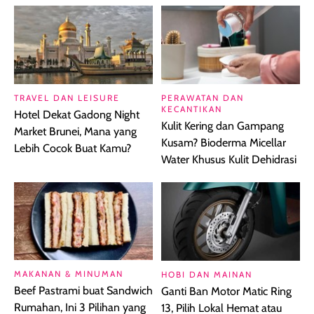
TRAVEL DAN LEISURE
PERAWATAN DAN
KECANTIKAN
Hotel Dekat Gadong Night
Kulit Kering dan Gampang
Market Brunei, Mana yang
Kusam? Bioderma Micellar
Lebih Cocok Buat Kamu?
Water Khusus Kulit Dehidrasi
MAKANAN & MINUMAN
HOBI DAN MAINAN
Beef Pastrami buat Sandwich
Ganti Ban Motor Matic Ring
Rumahan, Ini 3 Pilihan yang
13, Pilih Lokal Hemat atau