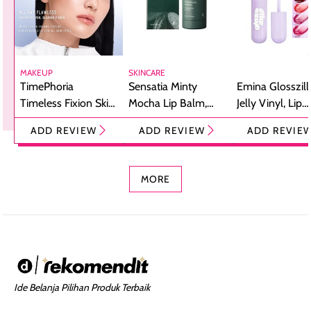
MAKEUP
SKINCARE
TimePhoria
Sensatia Minty
Emina Glosszill
Timeless Fixion Skin
Mocha Lip Balm,
Jelly Vinyl, Lip
Tint Stick,
Pelembap Bibir
Cream Glossy
ADD REVIEW
ADD REVIEW
ADD REVIE
Foundation dan
dengan Aroma
Ringan dengan 
Concealer 2-in-1
Cokelat
Bibir Plumpy
MORE
Ide Belanja Pilihan Produk Terbaik