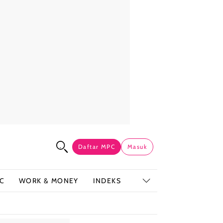
Daftar MPC
Masuk
C
WORK & MONEY
INDEKS