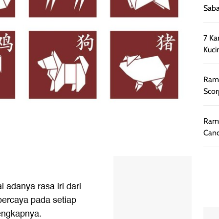
Saba
7 Ka
Kuci
Rama
Scor
Rama
Canc
 adanya rasa iri dari
percaya pada setiap
lengkapnya.