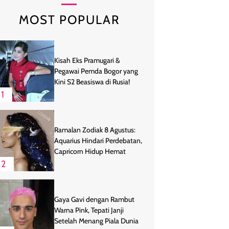
MOST POPULAR
Kisah Eks Pramugari &
Pegawai Pemda Bogor yang
Kini S2 Beasiswa di Rusia!
1
Ramalan Zodiak 8 Agustus:
Aquarius Hindari Perdebatan,
Capricorn Hidup Hemat
2
Gaya Gavi dengan Rambut
Warna Pink, Tepati Janji
Setelah Menang Piala Dunia