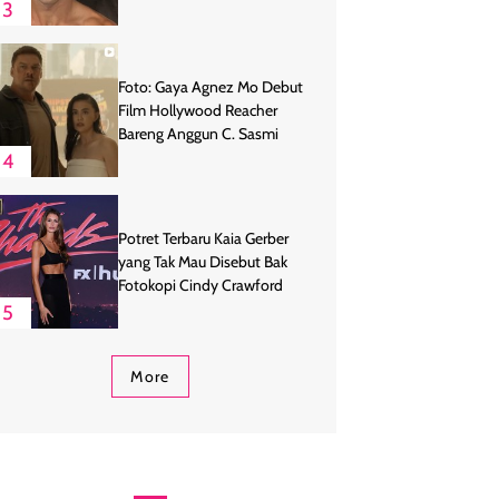
3
Foto: Gaya Agnez Mo Debut
Film Hollywood Reacher
Bareng Anggun C. Sasmi
4
Potret Terbaru Kaia Gerber
yang Tak Mau Disebut Bak
Fotokopi Cindy Crawford
5
More