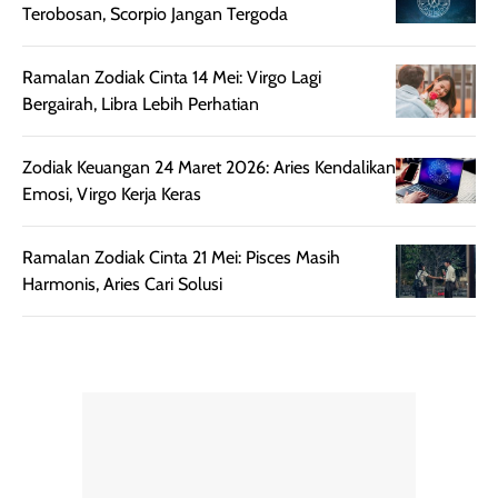
Terobosan, Scorpio Jangan Tergoda
setelah
membantu
diaplikasikan.
melindungi kulit
Kemasannya
dari paparan sinar
Ramalan Zodiak Cinta 14 Mei: Virgo Lagi
praktis dengan
UV saat
Bergairah, Libra Lebih Perhatian
botol spray yang
beraktivitas di
mudah digunakan
siang hari.
Zodiak Keuangan 24 Maret 2026: Aries Kendalikan
dan cukup ringkas
Meskipun begitu,
Emosi, Virgo Kerja Keras
untuk dibawa saat
sunscreen tetap
bepergian.
perlu diaplikasikan
Semprotan yang
ulang sesuai
Ramalan Zodiak Cinta 21 Mei: Pisces Masih
dihasilkan juga
kebutuhan agar
Harmonis, Aries Cari Solusi
merata sehingga
perlindungannya
memudahkan
tetap optimal.
pengaplikasian
Karena baru
tanpa membuat
pertama kali
rambut terasa
mencoba, review
berat. Perlu
ini berfokus pada
diingat bahwa
kesan awal
ketahanan aroma
penggunaan.