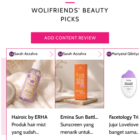
WOLIFRIENDS’ BEAUTY
PICKS
ADD CONTENT REVIEW
Sarah Azzahra
Sarah Azzahra
Mariyatul Qibtiy
Hairoic by ERHA
Emina Sun Battle
Facetology Tri
Produk hair mist
SPF 35 PA+++
Sunscreen yang
Care Sunscree
Jujur Lovelove
yang sudah
Bright Glow Fun
menarik untuk
SPF 40 PA+++
banget sama
beberapa kali
Size
dicoba, terutama
sunscreen iniii..