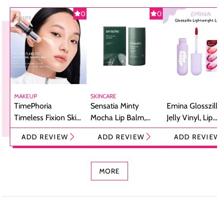
0
0
MAKEUP
SKINCARE
TimePhoria
Sensatia Minty
Emina Glosszill
Timeless Fixion Skin
Mocha Lip Balm,
Jelly Vinyl, Lip
Tint Stick,
Pelembap Bibir
Cream Glossy
ADD REVIEW
ADD REVIEW
ADD REVIE
Foundation dan
dengan Aroma
Ringan dengan 
Concealer 2-in-1
Cokelat
Bibir Plumpy
MORE