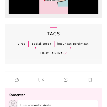
TAGS
virgo
zodiak cocok
hubungan percintaan
astrologi
karakteristik zodiak
capricorn
LIHAT LAINNYA
taurus
gemini
pisces
cancer
0
Komentar
Tulis komentar Anda....