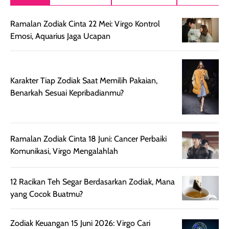
setelah
akhir yang
pas buat nakar
digunakan.
nyaman tanpa
sunscreennya.
Ramalan Zodiak Cinta 22 Mei: Virgo Kontrol
Wanginya tidak
terasa lengket
terus udah SP
Emosi, Aquarius Jaga Ucapan
terasa berlebihan
berlebihan. Varian
40 yang pasti
sehingga tetap
Bright Glow
cocok dipakai 
nyaman dipakai
memberikan efek
aktifitas outdo
untuk aktivitas
akhir yang
juga. baru
Karakter Tiap Zodiak Saat Memilih Pakaian,
harian, baik
membuat kulit
pemakaaian 6
Benarkah Sesuai Kepribadianmu?
sebelum maupun
tampak lebih
bulan tapi ker
setelah
cerah, namun
bersihnya mu
beraktivitas di luar
hasilnya tetap
ku
ruangan. Selain
dapat berbeda
Ramalan Zodiak Cinta 18 Juni: Cancer Perbaiki
memberikan
pada setiap jenis
Komunikasi, Virgo Mengalahlah
aroma pada
kulit. Produk ini
rambut, produk ini
mengandung
12 Racikan Teh Segar Berdasarkan Zodiak, Mana
juga membantu
Amino dan
yang Cocok Buatmu?
rambut terasa
Vitamin C, serta
lebih halus dan
dilengkapi SPF 35
Zodiak Keuangan 15 Juni 2026: Virgo Cari
mudah diatur
PA+++ untuk