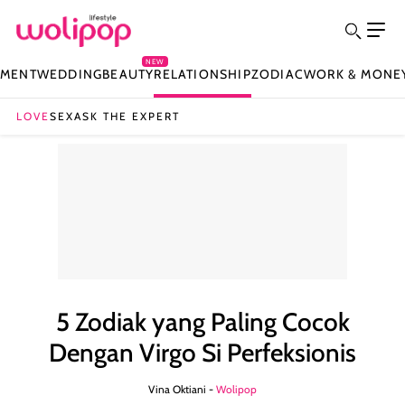
NEW
NMENT
WEDDING
BEAUTY
RELATIONSHIP
ZODIAC
WORK & MONE
LOVE
SEX
ASK THE EXPERT
5 Zodiak yang Paling Cocok
Dengan Virgo Si Perfeksionis
Vina Oktiani -
Wolipop