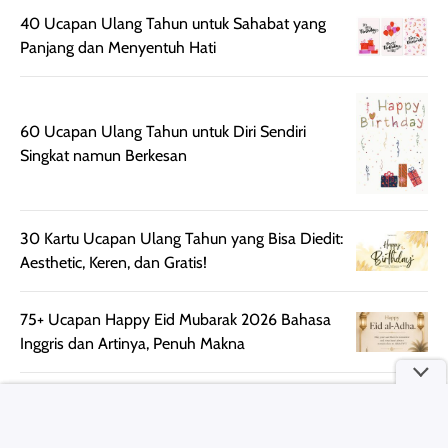
harian, baik
membuat kulit
pemakaaian 6
40 Ucapan Ulang Tahun untuk Sahabat yang
sebelum maupun
tampak lebih
bulan tapi ker
Panjang dan Menyentuh Hati
setelah
cerah, namun
bersihnya mu
beraktivitas di luar
hasilnya tetap
ku
ruangan. Selain
dapat berbeda
60 Ucapan Ulang Tahun untuk Diri Sendiri
memberikan
pada setiap jenis
Singkat namun Berkesan
aroma pada
kulit. Produk ini
rambut, produk ini
mengandung
juga membantu
Amino dan
rambut terasa
Vitamin C, serta
30 Kartu Ucapan Ulang Tahun yang Bisa Diedit:
lebih halus dan
dilengkapi SPF 35
Aesthetic, Keren, dan Gratis!
mudah diatur
PA+++ untuk
setelah
membantu
75+ Ucapan Happy Eid Mubarak 2026 Bahasa
diaplikasikan.
melindungi kulit
Inggris dan Artinya, Penuh Makna
Kemasannya
dari paparan sinar
praktis dengan
UV saat
35 Ucapan Selamat Hari Raya Idul Adha Bahasa
botol spray yang
beraktivitas di
Inggris, Happy Eid Mubarak!
mudah digunakan
siang hari.