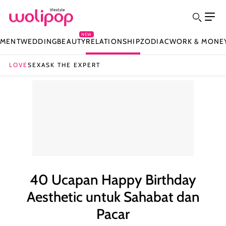
NEW
NMENT
WEDDING
BEAUTY
RELATIONSHIP
ZODIAC
WORK & MONE
LOVE
SEX
ASK THE EXPERT
40 Ucapan Happy Birthday
Aesthetic untuk Sahabat dan
Pacar