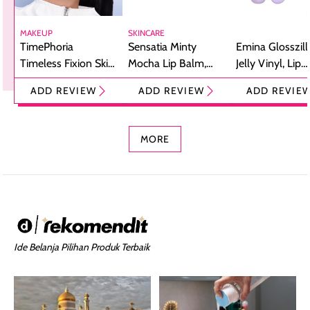
MAKEUP
SKINCARE
TimePhoria
Sensatia Minty
Emina Glosszill
Timeless Fixion Skin
Mocha Lip Balm,
Jelly Vinyl, Lip
Tint Stick,
Pelembap Bibir
Cream Glossy
ADD REVIEW
ADD REVIEW
ADD REVIE
Foundation dan
dengan Aroma
Ringan dengan 
Concealer 2-in-1
Cokelat
Bibir Plumpy
MORE
Ide Belanja Pilihan Produk Terbaik