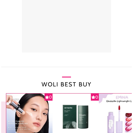
WOLI BEST BUY
0
0