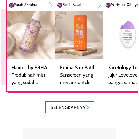
Sarah Azzahra
Sarah Azzahra
Mariyatul Qibtiy
Hairoic by ERHA
Emina Sun Battle
Facetology Tri
Produk hair mist
SPF 35 PA+++
Sunscreen yang
Care Sunscree
Jujur Lovelove
yang sudah
Bright Glow Fun
menarik untuk
SPF 40 PA+++
banget sama
beberapa kali
Size
dicoba, terutama
sunscreen iniii..
dibeli ulang
bagi yang mencari
suka sama
karena nyaman
perlindungan
teksturnya yg
SELENGKAPNYA
digunakan sebagai
harian dalam
milky lotion,
pelengkap
ukuran yang lebih
gampang
perawatan
praktis.
diratakan, ada
rambut sehari-
Kemasannya
sensai dinginy