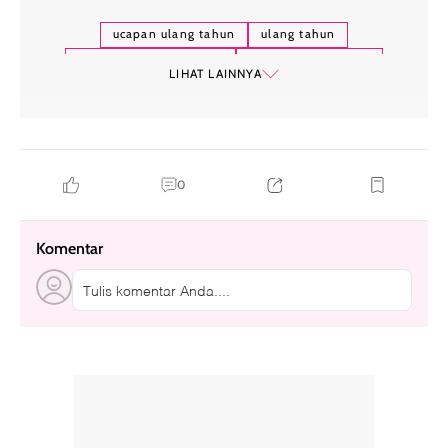
ucapan ulang tahun
ulang tahun
ucapan happy birthday
ucapan untuk pacar
LIHAT LAINNYA
kata-kata romantis
ucapan ulang tahun bahasa inggris
0
Komentar
Tulis komentar Anda....