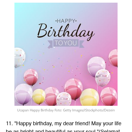
Ucapan Happy Birthday Foto: Getty Images/iStockphoto/Dezein
11. "Happy birthday, my dear friend! May your life
be as bright and beautiful as your soul."(Selamat