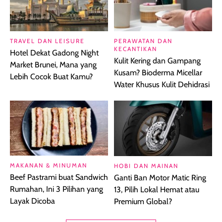
TRAVEL DAN LEISURE
PERAWATAN DAN
KECANTIKAN
Hotel Dekat Gadong Night
Kulit Kering dan Gampang
Market Brunei, Mana yang
Kusam? Bioderma Micellar
Lebih Cocok Buat Kamu?
Water Khusus Kulit Dehidrasi
MAKANAN & MINUMAN
HOBI DAN MAINAN
Beef Pastrami buat Sandwich
Ganti Ban Motor Matic Ring
Rumahan, Ini 3 Pilihan yang
13, Pilih Lokal Hemat atau
Layak Dicoba
Premium Global?