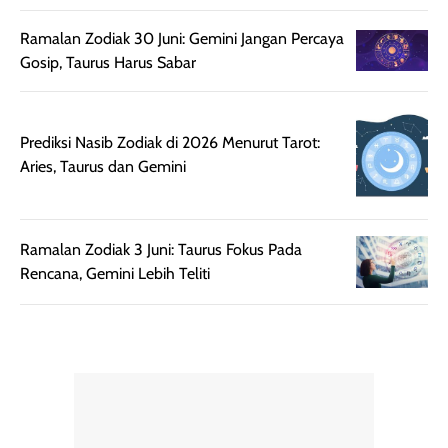
mudah diatur
PA+++ untuk
setelah
membantu
Ramalan Zodiak 30 Juni: Gemini Jangan Percaya
diaplikasikan.
melindungi kulit
Gosip, Taurus Harus Sabar
Kemasannya
dari paparan sinar
praktis dengan
UV saat
botol spray yang
beraktivitas di
Prediksi Nasib Zodiak di 2026 Menurut Tarot:
mudah digunakan
siang hari.
Aries, Taurus dan Gemini
dan cukup ringkas
Meskipun begitu,
untuk dibawa saat
sunscreen tetap
bepergian.
perlu diaplikasikan
Ramalan Zodiak 3 Juni: Taurus Fokus Pada
Semprotan yang
ulang sesuai
Rencana, Gemini Lebih Teliti
dihasilkan juga
kebutuhan agar
merata sehingga
perlindungannya
memudahkan
tetap optimal.
pengaplikasian
Karena baru
tanpa membuat
pertama kali
rambut terasa
mencoba, review
berat. Perlu
ini berfokus pada
diingat bahwa
kesan awal