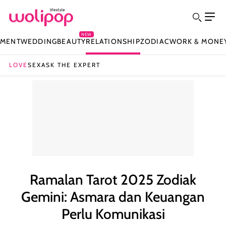
NEW
NMENT
WEDDING
BEAUTY
RELATIONSHIP
ZODIAC
WORK & MONE
LOVE
SEX
ASK THE EXPERT
Ramalan Tarot 2025 Zodiak
Gemini: Asmara dan Keuangan
Perlu Komunikasi