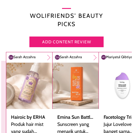
WOLIFRIENDS’ BEAUTY
PICKS
ADD CONTENT REVIEW
Sarah Azzahra
Sarah Azzahra
Mariyatul Qibtiy
Hairoic by ERHA
Emina Sun Battle
Facetology Tri
Produk hair mist
SPF 35 PA+++
Sunscreen yang
Care Sunscree
Jujur Lovelove
yang sudah
Bright Glow Fun
menarik untuk
SPF 40 PA+++
banget sama