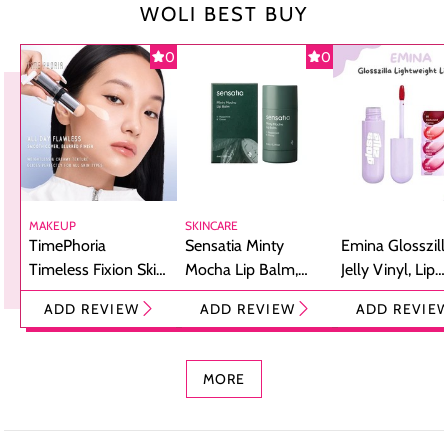
WOLI BEST BUY
0
0
MAKEUP
SKINCARE
TimePhoria
Sensatia Minty
Emina Glosszill
Timeless Fixion Skin
Mocha Lip Balm,
Jelly Vinyl, Lip
Tint Stick,
Pelembap Bibir
Cream Glossy
ADD REVIEW
ADD REVIEW
ADD REVIE
Foundation dan
dengan Aroma
Ringan dengan 
Concealer 2-in-1
Cokelat
Bibir Plumpy
MORE