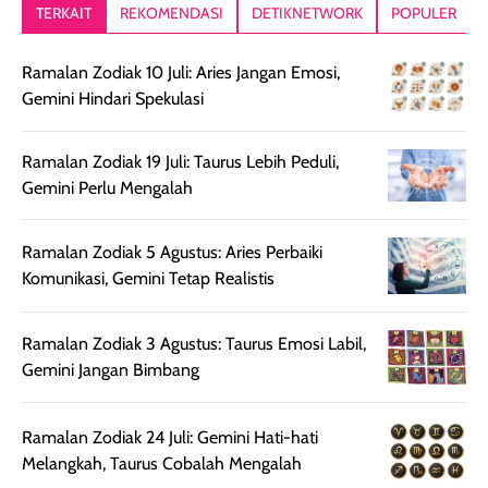
lebih segar
memberikan hasil
meruncing jadi
TERKAIT
REKOMENDASI
DETIKNETWORK
POPULER
setelah
akhir yang
pas buat nakar
digunakan.
nyaman tanpa
sunscreennya.
Ramalan Zodiak 10 Juli: Aries Jangan Emosi,
Wanginya tidak
terasa lengket
terus udah SP
Gemini Hindari Spekulasi
terasa berlebihan
berlebihan. Varian
40 yang pasti
sehingga tetap
Bright Glow
cocok dipakai 
nyaman dipakai
memberikan efek
aktifitas outdo
Ramalan Zodiak 19 Juli: Taurus Lebih Peduli,
untuk aktivitas
akhir yang
juga. baru
Gemini Perlu Mengalah
harian, baik
membuat kulit
pemakaaian 6
sebelum maupun
tampak lebih
bulan tapi ker
Ramalan Zodiak 5 Agustus: Aries Perbaiki
setelah
cerah, namun
bersihnya mu
Komunikasi, Gemini Tetap Realistis
beraktivitas di luar
hasilnya tetap
ku
ruangan. Selain
dapat berbeda
memberikan
pada setiap jenis
Ramalan Zodiak 3 Agustus: Taurus Emosi Labil,
aroma pada
kulit. Produk ini
Gemini Jangan Bimbang
rambut, produk ini
mengandung
juga membantu
Amino dan
Ramalan Zodiak 24 Juli: Gemini Hati-hati
rambut terasa
Vitamin C, serta
Melangkah, Taurus Cobalah Mengalah
lebih halus dan
dilengkapi SPF 35