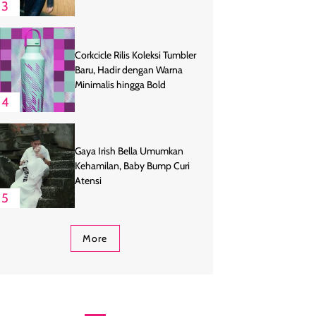
3
Corkcicle Rilis Koleksi Tumbler
Baru, Hadir dengan Warna
Minimalis hingga Bold
4
Gaya Irish Bella Umumkan
Kehamilan, Baby Bump Curi
Atensi
5
More