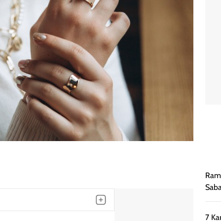
Rama
Saba
7 Ka