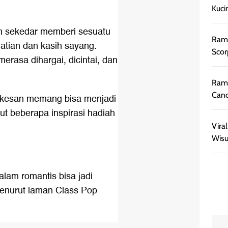
Kuci
an sekedar memberi sesuatu
Rama
atian dan kasih sayang.
Scor
rasa dihargai, dicintai, dan
Rama
Canc
rkesan memang bisa menjadi
kut beberapa inspirasi hadiah
Vira
Wisu
lam romantis bisa jadi
Menurut laman Class Pop