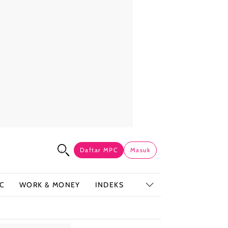
Daftar MPC
Masuk
C
WORK & MONEY
INDEKS