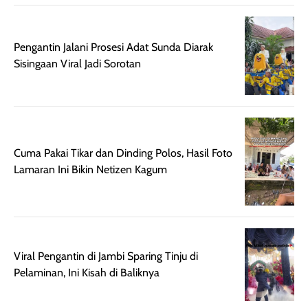
ruangan. Selain
dapat berbeda
memberikan
pada setiap jenis
aroma pada
kulit. Produk ini
Pengantin Jalani Prosesi Adat Sunda Diarak
rambut, produk ini
mengandung
Sisingaan Viral Jadi Sorotan
juga membantu
Amino dan
rambut terasa
Vitamin C, serta
lebih halus dan
dilengkapi SPF 35
mudah diatur
PA+++ untuk
setelah
membantu
Cuma Pakai Tikar dan Dinding Polos, Hasil Foto
diaplikasikan.
melindungi kulit
Lamaran Ini Bikin Netizen Kagum
Kemasannya
dari paparan sinar
praktis dengan
UV saat
botol spray yang
beraktivitas di
mudah digunakan
siang hari.
dan cukup ringkas
Meskipun begitu,
Viral Pengantin di Jambi Sparing Tinju di
untuk dibawa saat
sunscreen tetap
Pelaminan, Ini Kisah di Baliknya
bepergian.
perlu diaplikasikan
Semprotan yang
ulang sesuai