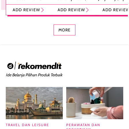
Tint Stick,
Pelembap Bibir
Cream Glossy
ADD REVIEW
ADD REVIEW
ADD REVIE
Foundation dan
dengan Aroma
Ringan dengan 
Concealer 2-in-1
Cokelat
Bibir Plumpy
MORE
Ide Belanja Pilihan Produk Terbaik
TRAVEL DAN LEISURE
PERAWATAN DAN