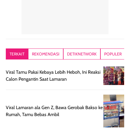
tetap masuk
bepergian. Dari
Kalau dipakai
dalam rutinitas.
penggunaan
dibawah mak
Hair mist ini
pertama,
juga ga peelin
memiliki aroma
teksturnya terasa
jadi nyaman gi
yang lembut dan
ringan dan mudah
Packagingnya 
memberikan
diratakan di kulit.
plastik tutup ul
kesan rambut
Produk juga
mutul botolny
lebih segar
memberikan hasil
meruncing jadi
TERKAIT
REKOMENDASI
DETIKNETWORK
POPULER
setelah
akhir yang
pas buat nakar
digunakan.
nyaman tanpa
sunscreennya.
Viral Tamu Pakai Kebaya Lebih Heboh, Ini Reaksi
Wanginya tidak
terasa lengket
terus udah SP
Calon Pengantin Saat Lamaran
terasa berlebihan
berlebihan. Varian
40 yang pasti
sehingga tetap
Bright Glow
cocok dipakai 
nyaman dipakai
memberikan efek
aktifitas outdo
untuk aktivitas
akhir yang
juga. baru
harian, baik
membuat kulit
pemakaaian 6
Viral Lamaran ala Gen Z, Bawa Gerobak Bakso ke
sebelum maupun
tampak lebih
bulan tapi ker
Rumah, Tamu Bebas Ambil
setelah
cerah, namun
bersihnya mu
beraktivitas di luar
hasilnya tetap
ku