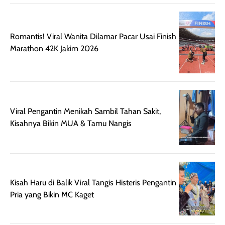
dihasilkan juga
kebutuhan agar
merata sehingga
perlindungannya
memudahkan
tetap optimal.
Romantis! Viral Wanita Dilamar Pacar Usai Finish
pengaplikasian
Karena baru
Marathon 42K Jakim 2026
tanpa membuat
pertama kali
rambut terasa
mencoba, review
berat. Perlu
ini berfokus pada
diingat bahwa
kesan awal
ketahanan aroma
penggunaan.
dapat berbeda
Penilaian
Viral Pengantin Menikah Sambil Tahan Sakit,
pada setiap orang,
mengenai
Kisahnya Bikin MUA & Tamu Nangis
tergantung jenis
performa dalam
rambut, aktivitas,
jangka panjang,
dan kondisi
seperti
lingkungan.
kenyamanan
Namun, dari
setelah
Kisah Haru di Balik Viral Tangis Histeris Pengantin
pengalaman
pemakaian rutin
Pria yang Bikin MC Kaget
penggunaan
atau
hingga repurchase
kecocokannya