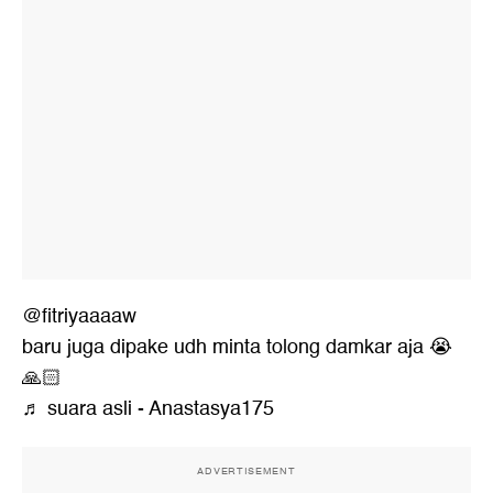
@fitriyaaaaw
baru juga dipake udh minta tolong damkar aja 😭
🙏🏻
♬ suara asli - Anastasya175
ADVERTISEMENT