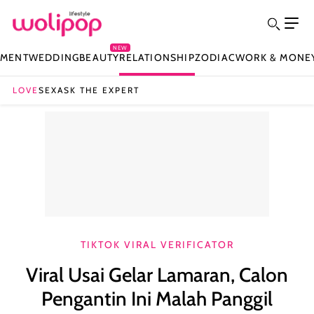
NEW
NMENT
WEDDING
BEAUTY
RELATIONSHIP
ZODIAC
WORK & MONE
LOVE
SEX
ASK THE EXPERT
TIKTOK VIRAL VERIFICATOR
Viral Usai Gelar Lamaran, Calon
Pengantin Ini Malah Panggil