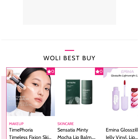
WOLI BEST BUY
0
0
MAKEUP
SKINCARE
TimePhoria
Sensatia Minty
Emina Glosszill
Timeless Fixion Skin
Mocha Lip Balm,
Jelly Vinyl, Lip